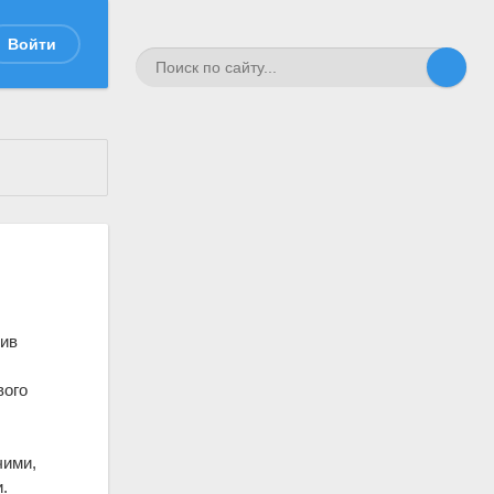
Войти
чив
вого
чими,
.