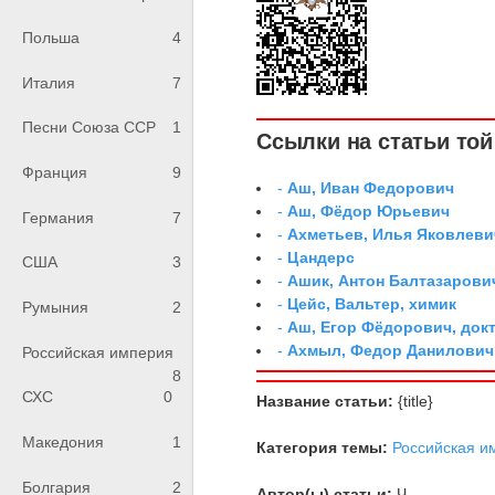
Польша
4
Италия
7
Песни Союза ССР
1
Ссылки на статьи той 
Франция
9
-
Аш, Иван Федорович
-
Аш, Фёдор Юрьевич
Германия
7
-
Ахметьев, Илья Яковлеви
-
Цандерс
США
3
-
Ашик, Антон Балтазарови
-
Цейс, Вальтер, химик
Румыния
2
-
Аш, Егор Фёдорович, док
-
Ахмыл, Федор Данилович,
Российская империя
8
СХС
0
Название статьи:
{title}
Македония
1
Категория темы:
Российская и
Болгария
2
Автор(ы) статьи:
Ч.