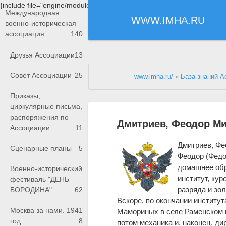
{include file="engine/modules/saperu/head.php"}
Международная
WWW.IMHA.RU
военно-историческая
ассоциация
140
Друзья Ассоциации
13
Совет Ассоциации
25
www.imha.ru/
»
База знаний А
Приказы,
циркулярные письма,
распоряжения по
Дмитриев, Феодор М
Ассоциации
11
Дмитриев, Фе
Сценарные планы
5
Феодор (Федо
домашнее обр
Военно-исторический
институт, кур
фестиваль "ДЕНЬ
разряда и зо
БОРОДИНА"
62
Вскоре, по окончании институ
Москва за нами. 1941
Мамориных в селе Раменском и
год.
8
потом механика и, наконец, ди