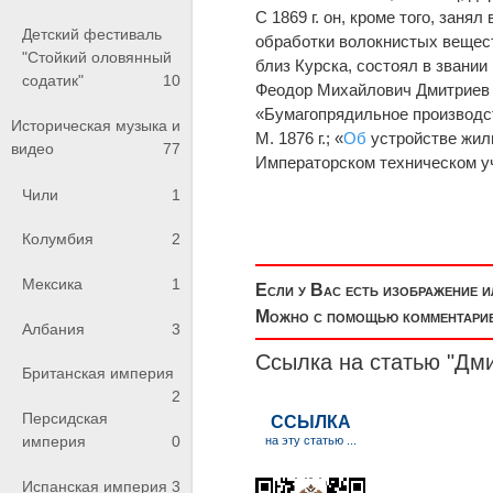
С 1869 г. он, кроме того, зан
Детский фестиваль
обработки волокнистых веществ
"Стойкий оловянный
близ Курска, состоял в звани
содатик"
10
Феодор Михайлович Дмитриев н
«Бумагопрядильное производст
Историческая музыка и
М. 1876 г.; «
Об
устройстве жилы
видео
77
Императорском техническом учи
Чили
1
Колумбия
2
Мексика
1
Если у Вас есть изображение 
Можно с помощью комментариев
Албания
3
Ссылка на статью "Дм
Британская империя
2
Персидская
империя
0
Испанская империя
3