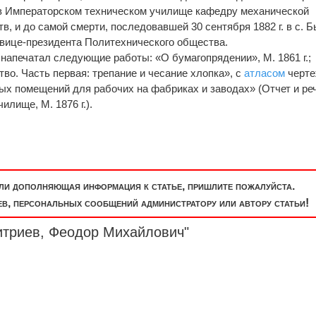
ял в Императорском техническом училище кафедру механической
, и до самой смерти, последовавшей 30 сентября 1882 г. в с. Б
и вице-президента Политехнического общества.
апечатал следующие работы: «О бумагопрядении», М. 1861 г.;
во. Часть первая: трепание и чесание хлопка», с
атласом
черте
х помещений для рабочих на фабриках и заводах» (Отчет и ре
лище, М. 1876 г.).
или дополняющая информация к статье, пришлите пожалуйста.
, персональных сообщений администратору или автору статьи!
итриев, Феодор Михайлович"