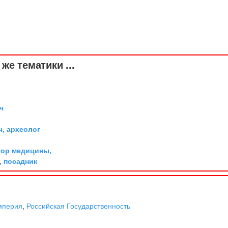
же тематики ...
ч
ч, археолог
тор медицины,
 посадник
мперия
,
Российская Государственность