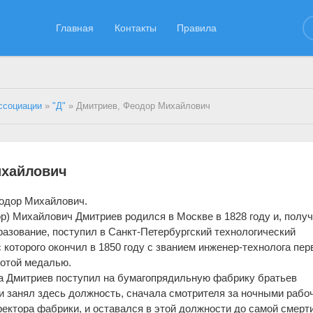
Главная
Контакты
Правила
ссоциации
»
"Д"
» Дмитриев, Феодор Михайлович
ихайлович
одор Михайлович.
р) Михайлович Дмитриев родился в Москве в 1828 году и, полу
азование, поступил в Санкт-Петербургский технологический
с которого окончил в 1850 году с званием инженер-технолога пер
лотой медалью.
та Дмитриев поступил на бумагопрядильную фабрику братьев
 занял здесь должность, сначала смотрителя за ночными рабо
ректора фабрики, и оставался в этой должности до самой смерти