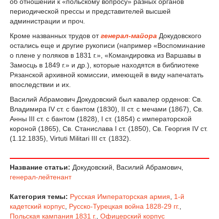
об отношении к «польскому вопросу» разных органов
периодической прессы и представителей высшей
администрации и проч.
Кроме названных трудов от
генерал-майора
Докудовского
остались еще и другие рукописи (например «Воспоминание
о плене у поляков в 1831 г.», «Командировка из Варшавы в
Замосць в 1849 г.» и др.), которые находятся в библиотеке
Рязанской архивной комиссии, имеющей в виду напечатать
впоследствии и их.
Василий Абрамович Докудовский был кавалер орденов: Св.
Владимира IV ст. с бантом (1830), II ст. с мечами (1867), Св.
Анны III ст. с бантом (1828), I ст. (1854) с императорской
короной (1865), Св. Станислава I ст. (1850), Св. Георгия IV ст.
(1.12.1835), Virtuti Militari III ст. (1832).
Название статьи:
Докудовский, Василий Абрамович,
генерал-лейтенант
Категория темы:
Русская Императорская армия
,
1-й
кадетский корпус
,
Русско-Турецкая война 1828-29 гг.
,
Польская кампания 1831 г.
,
Офицерский корпус