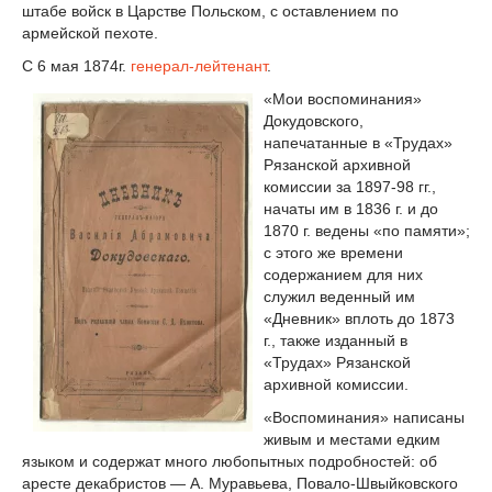
штабе войск в Царстве Польском, с оставлением по
армейской пехоте.
С 6 мая 1874г.
генерал-лейтенант
.
«Мои воспоминания»
Докудовского,
напечатанные в «Трудах»
Рязанской архивной
комиссии за 1897-98 гг.,
начаты им в 1836 г. и до
1870 г. ведены «по памяти»;
с этого же времени
содержанием для них
служил веденный им
«Дневник» вплоть до 1873
г., также изданный в
«Трудах» Рязанской
архивной комиссии.
«Воспоминания» написаны
живым и местами едким
языком и содержат много любопытных подробностей: об
аресте декабристов — А. Муравьева, Повало-Швыйковского