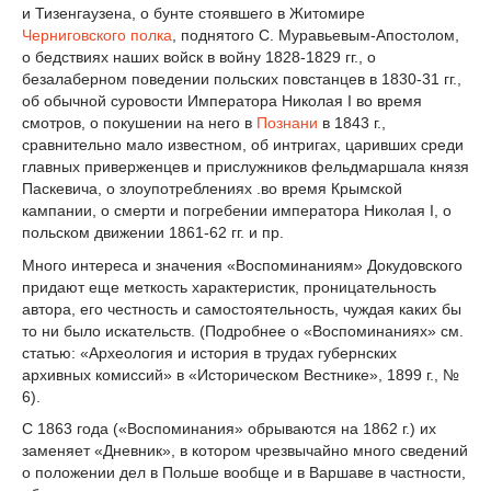
и Тизенгаузена, о бунте стоявшего в Житомире
Черниговского полка
, поднятого С. Муравьевым-Апостолом,
о бедствиях наших войск в войну 1828-1829 гг., о
безалаберном поведении польских повстанцев в 1830-31 гг.,
об обычной суровости Императора Николая I во время
смотров, о покушении на него в
Познани
в 1843 г.,
сравнительно мало известном, об интригах, царивших среди
главных приверженцев и прислужников фельдмаршала князя
Паскевича, о злоупотреблениях .во время Крымской
кампании, о смерти и погребении императора Николая I, о
польском движении 1861-62 гг. и пр.
Много интереса и значения «Воспоминаниям» Докудовского
придают еще меткость характеристик, проницательность
автора, его честность и самостоятельность, чуждая каких бы
то ни было искательств. (Подробнее о «Воспоминаниях» см.
статью: «Археология и история в трудах губернских
архивных комиссий» в «Историческом Вестнике», 1899 г., №
6).
С 1863 года («Воспоминания» обрываются на 1862 г.) их
заменяет «Дневник», в котором чрезвычайно много сведений
о положении дел в Польше вообще и в Варшаве в частности,