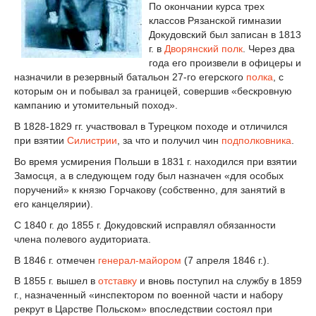
По окончании курса трех
классов Рязанской гимназии
Докудовский был записан в 1813
г. в
Дворянский полк
. Через два
года его произвели в офицеры и
назначили в резервный батальон 27-го егерского
полка
, с
которым он и побывал за границей, совершив «бескровную
кампанию и утомительный поход».
В 1828-1829 гг. участвовал в Турецком походе и отличился
при взятии
Силистрии
, за что и получил чин
подполковника
.
Во время усмирения Польши в 1831 г. находился при взятии
Замосця, а в следующем году был назначен «для особых
поручений» к князю Горчакову (собственно, для занятий в
его канцелярии).
С 1840 г. до 1855 г. Докудовский исправлял обязанности
члена полевого аудиториата.
В 1846 г. отмечен
генерал-майором
(7 апреля 1846 г.).
В 1855 г. вышел в
отставку
и вновь поступил на службу в 1859
г., назначенный «инспектором по военной части и набору
рекрут в Царстве Польском» впоследствии состоял при