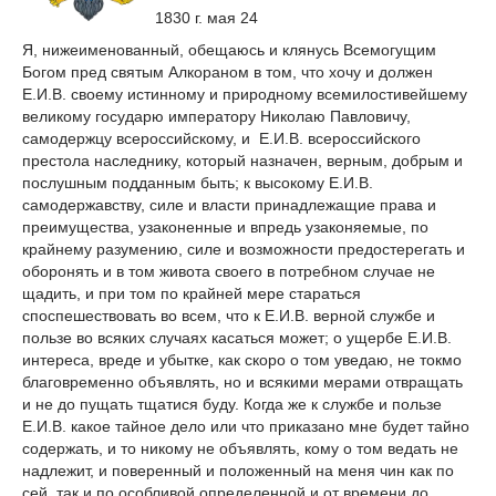
1830 г. мая 24
Я, нижеименованный, обещаюсь и клянусь Всемогущим
Богом пред святым Алкораном в том, что хочу и должен
Е.И.В. своему истинному и природному всемилостивейшему
великому государю императору Николаю Павловичу,
самодержцу всероссийскому, и Е.И.В. всероссийского
престола наследнику, который назначен, верным, добрым и
послушным подданным быть; к высокому Е.И.В.
самодержавству, силе и власти принадлежащие права и
преимущества, узаконенные и впредь узаконяемые, по
крайнему разумению, силе и возможности предостерегать и
оборонять и в том живота своего в потребном случае не
щадить, и при том по крайней мере стараться
споспешествовать во всем, что к Е.И.В. верной службе и
пользе во всяких случаях касаться может; о ущербе Е.И.В.
интереса, вреде и убытке, как скоро о том уведаю, не токмо
благовременно объявлять, но и всякими мерами отвращать
и не до пущать тщатися буду. Когда же к службе и пользе
Е.И.В. какое тайное дело или что приказано мне будет тайно
содержать, и то никому не объявлять, кому о том ведать не
надлежит, и поверенный и положенный на меня чин как по
сей, так и по особливой определенной и от времени до