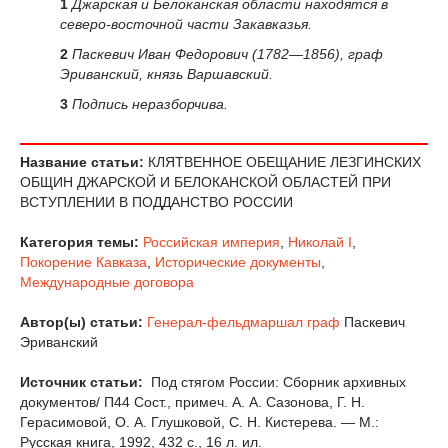
1
Джарская и Белоканская области находятся в
северо-восточной части Закавказья.
2
Паскевич Иван Федорович (1782—1856), граф
Эриванский, князь Варшавский.
3
Подпись неразборчива.
Название статьи:
КЛЯТВЕННОЕ ОБЕЩАНИЕ ЛЕЗГИНСКИХ
ОБЩИН ДЖАРСКОЙ И БЕЛОКАНСКОЙ ОБЛАСТЕЙ ПРИ
ВСТУПЛЕНИИ В ПОДДАНСТВО РОССИИ
Категория темы:
Российская империя
,
Николай I
,
Покорение Кавказа
,
Исторические документы
,
Международные договора
Автор(ы) статьи:
Генерал-фельдмаршал
граф
Паскевич
Эриванский
Источник статьи:
Под стягом России: Сборник архивных
документов/ П44 Сост., примеч. А. А. Сазонова, Г. Н.
Герасимовой, О. А. Глушковой, С. Н. Кистерева. — М.:
Русская книга, 1992, 432 с., 16 л. ил.