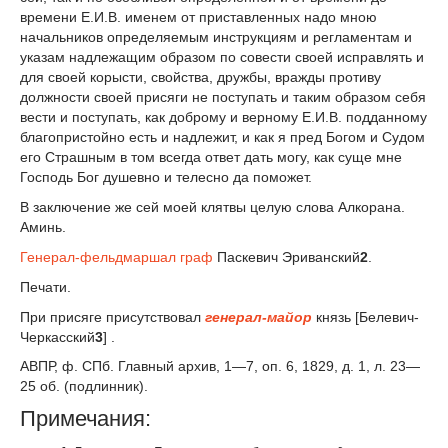
времени Е.И.В. именем от приставленных надо мною
начальников определяемым инструкциям и регламентам и
указам надлежащим образом по совести своей исправлять и
для своей корысти, свойства, дружбы, вражды противу
должности своей присяги не поступать и таким образом себя
вести и поступать, как доброму и верному Е.И.В. подданному
благопристойно есть и надлежит, и как я пред Богом и Судом
его Страшным в том всегда ответ дать могу, как суще мне
Господь Бог душевно и телесно да поможет.
В заключение же сей моей клятвы целую слова Алкорана.
Аминь.
Генерал-фельдмаршал
граф
Паскевич Эриванский
2
.
Печати.
При присяге присутствовал
генерал-майор
князь [Белевич-
Черкасский
3
] .
АВПР, ф. СПб. Главный архив, 1—7, оп. 6, 1829, д. 1, л. 23—
25 об. (подлинник).
Примечания: