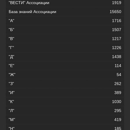
"ВЕСТИ" Ассоциации
1919
База знаний Ассоциации
15650
"А"
1716
"Б"
1507
"В"
1217
"Г"
1226
"Д"
1438
"Е"
114
"Ж"
54
"З"
262
"И"
389
"К"
1030
"Л"
295
"М"
419
"Н"
185