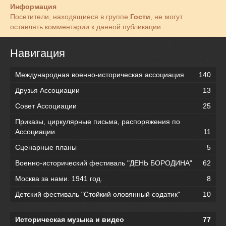
Информация
Посетители, находящиеся в группе
Гости
, не могут
оставлять комментарии к данной публикации.
Навигация
Международная военно-историческая ассоциация
140
Друзья Ассоциации
13
Совет Ассоциации
25
Приказы, циркулярные письма, распоряжения по
Ассоциации
11
Сценарные планы
5
Военно-исторический фестиваль "ДЕНЬ БОРОДИНА"
62
Москва за нами. 1941 год.
8
Детский фестиваль "Стойкий оловянный содатик"
10
Историческая музыка и видео
77