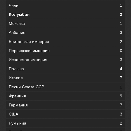
Чили
1
Колумбия
2
Мексика
1
Албания
3
Британская империя
2
Персидская империя
0
Испанская империя
3
Польша
4
Италия
7
Песни Союза ССР
1
Франция
9
Германия
7
США
3
Румыния
2