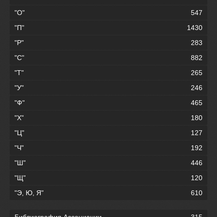
"О"
547
"П"
1430
"Р"
283
"С"
882
"Т"
265
"У"
246
"Ф"
465
"Х"
180
"Ц"
127
"Ч"
192
"Ш"
446
"Щ"
120
"Э, Ю, Я"
610
Библиография Ассоциации
315