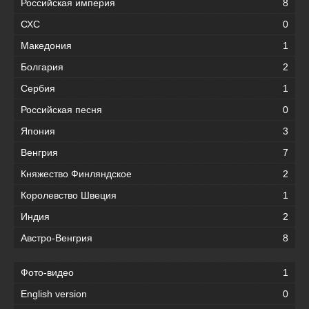
Российская империя
8
СХС
0
Македония
1
Болгария
2
Сербия
1
Российская песня
0
Япония
3
Венгрия
7
Княжество Финляндское
2
Королевство Швеция
1
Индия
2
Австро-Венгрия
8
Фото-видео
1
English version
0