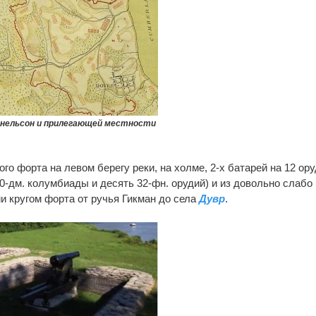
онельсон и прилегающей местности
го форта на левом берегу реки, на холме, 2-х батарей на 12 ор
0-дм. колумбиады и десять 32-фн. орудий) и из довольно слабо
и кругом форта от ручья Гикман до села
Дувр
.