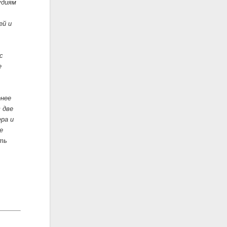
удиям
ей и
»
с
е
енее
 две
ра и
е
ть