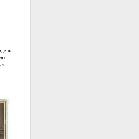
одили
до
ой