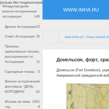
{include file="engine/modules/saperu/head.php"}
Международная
WWW.IMHA.RU
военно-историческая
ассоциация
140
Друзья Ассоциации
13
Совет Ассоциации
25
www.imha.ru/
»
База знаний А
Приказы,
циркулярные письма,
распоряжения по
Донельсон, форт, ср
Ассоциации
11
Донельсон (Fort Donelson), ук
Сценарные планы
5
Американской гражданской вой
Военно-исторический
фестиваль "ДЕНЬ
БОРОДИНА"
62
Москва за нами. 1941
год.
8