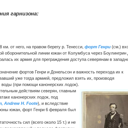
ния гарнизона:
 км. от него, на правом берегу р. Тенесси,
форт Генри
(см.) вх
ой оборонительной линии южан от Колумбуса через Боулингрин 
ралась их армия для преграждения доступа северянам в западн
начение фортов Генри и Донельсон и важность перехода их к
вавший уже тогда армией, предложил взять их, производя
с воды (при помощи канонерских лодок).
тельным действиям северян, главным
атаке канонерских лодок, под
, Andrew H. Foote
), и вследствие
роны южан, форт Генри 6 февраля был
таточность сил (всего около 15 т.) и не