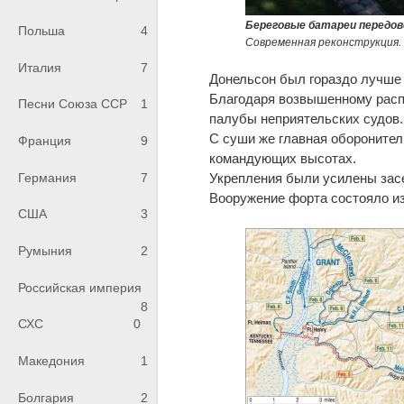
Береговые батареи передов
Польша
4
Современная реконструкция.
Италия
7
Донельсон был гораздо лучше 
Благодаря возвышенному расп
Песни Союза ССР
1
палубы неприятельских судов.
С суши же главная оборонитель
Франция
9
командующих высотах.
Укрепления были усилены зас
Германия
7
Вооружение форта состояло из 
США
3
Румыния
2
Российская империя
8
СХС
0
Македония
1
Болгария
2