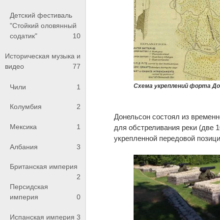
Детский фестиваль
"Стойкий оловянный
содатик"
10
Историческая музыка и
видео
77
Схема укреплений форта Д
Чили
1
Колумбия
2
Донельсон состоял из временно
Мексика
1
для обстреливания реки (две 1
укрепленной передовой позици
Албания
3
Британская империя
2
Персидская
империя
0
Испанская империя
3