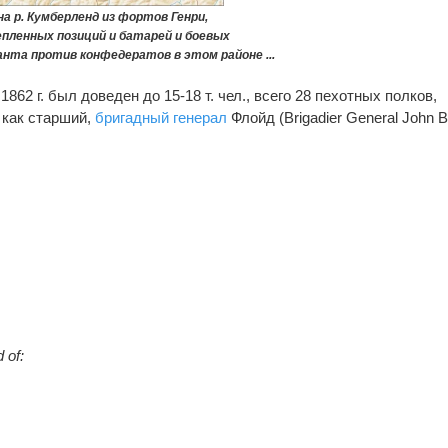
а р. Кумберленд из фортов Генри,
пленных позиций и батарей и боевых
анта против конфедератов в этом районе ...
862 г. был доведен до 15-18 т. чел., всего 28 пехотных полков,
 как старший,
бригадный генерал
Флойд (Brigadier General John B
 of: