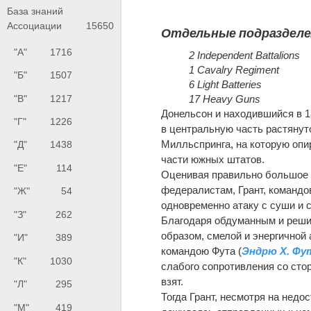
База знаний
Ассоциации
15650
Отдельные подразделе
"А"
1716
2 Independent Battalions
1 Cavalry Regiment
"Б"
1507
6 Light Batteries
"В"
1217
17 Heavy Guns
Донельсон и находившийся в 18
"Г"
1226
в центральную часть растянут
Милльспринга, на которую опи
"Д"
1438
части южных штатов.
"Е"
114
Оценивая правильно большое з
федералистам, Грант, командо
"Ж"
54
одновременно атаку с суши и 
"З"
262
Благодаря обдуманным и реши
образом, смелой и энергичной 
"И"
389
командою Фута (
Эндрю Х. Фут
"К"
1030
слабого сопротивления со сто
взят.
"Л"
295
Тогда Грант, несмотря на недос
"М"
419