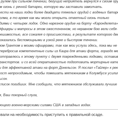
 рулем при сильном течении, бегущий неприятель вернулся к своим ор
ам огонь с речной батареи, которую мы заставили замолчать.
ести на наши лодки более двадцати тяжелых орудий с водяных батар
холма, в то время как мы могли открыть ответный огонь только
иями с четырех лодок. Одно нарезное орудие на борту «Каронделета
 Офицеры и матросы в этом ожесточенном, но неравном бою вели себя 
решимостью, все сожалея о происшествии, в результате которого дв
 оказались беспомощными в узкой реке и быстром течении.
ом Грантом и моими офицерами, так как мои услуги здесь, пока мы не
еребросив компетентные силы из Каира для атаки форта, гораздо м
я отправлюсь к этому пункту с двумя поврежденными лодками, оставив
транспортов. и со всей оперативностью подготовить мортирные кате
и для эффективной атаки на форт Донельсон. Я послал «Тайлер» к рек
мост непроходимым, чтобы помешать мятежникам в Колумбусе усили
ьсон.
писок погибших. Мне сообщили, что мятежников обслуживали лучшие
м, Ваш покорный слуга,
ющего военно-морскими силами США в западных водах.
вали на необходимость приступить к правильной осаде.