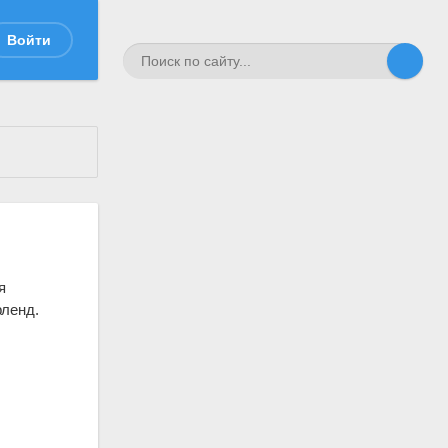
Войти
я
рленд.