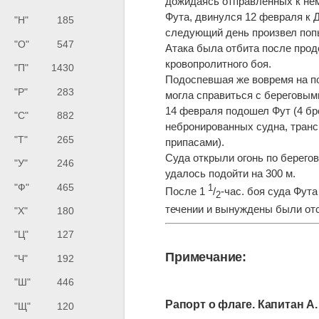
дожидаясь отправленных к не
Фута, двинулся 12 февраля к Д
"Н"
185
следующий день произвел поп
"О"
547
Атака была отбита после прод
кровопролитного боя.
"П"
1430
Подоспевшая же вовремя на по
"Р"
283
могла справиться с береговым
14 февраля подошел Фут (4 бр
"С"
882
небронированных судна, транс
"Т"
265
припасами).
Суда открыли огонь по берегов
"У"
246
удалось подойти на 300 м.
"Ф"
465
1
После 1
/
-час. боя суда Фут
2
течении и вынуждены были отс
"Х"
180
"Ц"
127
Примечание:
"Ч"
192
"Ш"
446
Рапорт о флаге. Капитан А.
"Щ"
120