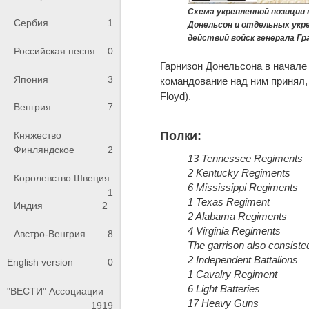
Схема укрепленной позиции н
Сербия
1
Донельсон и отдельных укре
действий войск генерала Гр
Российская песня
0
Гарнизон Донельсона в начале 1
Япония
3
командование над ним принял,
Floyd).
Венгрия
7
Полки:
Княжество
Финляндское
2
13 Tennessee Regiments
2 Kentucky Regiments
Королевство Швеция
6 Mississippi Regiments
1
1 Texas Regiment
Индия
2
2 Alabama Regiments
4 Virginia Regiments
Австро-Венгрия
8
The garrison also consisted
2 Independent Battalions
English version
0
1 Cavalry Regiment
6 Light Batteries
"ВЕСТИ" Ассоциации
17 Heavy Guns
1919