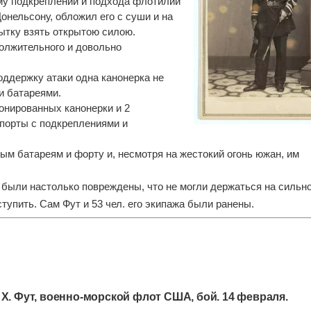
му подкреплений и подхода флотилии
онельсону, обложил его с суши и на
ытку взять открытою силою.
олжительного и довольно
ддержку атаки одна канонерка не
и батареями.
онированных канонерки и 2
порты с подкреплениями и
ым батареям и форту и, несмотря на жестокий огонь южан, им
а были настолько повреждены, что не могли держаться на сильн
тупить. Сам Фут и 53 чел. его экипажа были ранены.
 Х. Фут, военно-морской флот США, бой. 14 февраля.