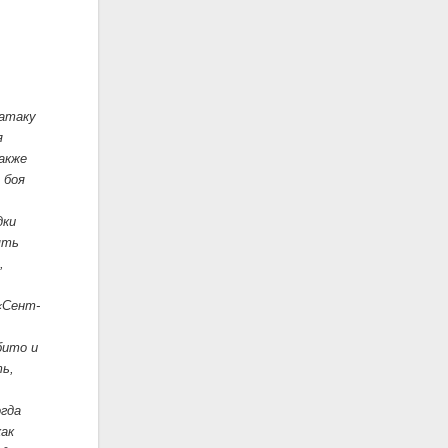
 атаку
я
акже
 боя
дки
ять
,
«Сент-
бито и
ть,
огда
как