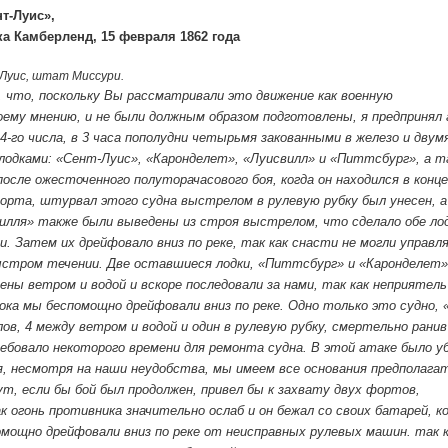
т-Луис»,
ка Камберленд, 15 февраля 1862 года
Луис, штат Миссури.
 что, поскольку Вы рассматривали это движение как военную
оему мнению, и не были должным образом подготовлены, я предпринял
4-го числа, в 3 часа пополудни четырьмя закованными в железо и двум
лодками: «Сент-Луис», «Каронделет», «Луисвилл» и «Питтсбург», а т
после ожесточенного полуторачасового боя, когда он находился в конце
форта, штурвал этого судна выстрелом в рулевую рубку был унесен, а
лля» также были выведены из строя выстрелом, что сделало обе ло
. Затем их дрейфовало вниз по реке, так как снасти не могли управл
ыстром течении. Две оставшиеся лодки, «Питтсбург» и «Каронделет»
ены ветром и водой и вскоре последовали за нами, так как неприятель
пока мы беспомощно дрейфовали вниз по реке. Одно только это судно, 
ов, 4 между ветром и водой и один в рулевую рубку, смертельно ранив
ребовало некоторого времени для ремонта судна. В этой атаке было у
ая, несмотря на наши неудобства, мы имеем все основания предполага
т, если бы бой был продолжен, привел бы к захвату двух фортов,
к огонь противника значительно ослаб и он бежал со своих батарей, к
помощно дрейфовали вниз по реке от неисправных рулевых машин. так 