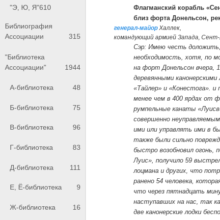
"Э, Ю, Я"
610
Флагманский корабль «Сен
близ форта Донельсон, ре
Библиография
генерал-майор
Халлек,
Ассоциации
315
командующий армией Запада, Сент-
Сэр: Имею честь доложить,
"Библиотека
необходимость, хотя, по м
Ассоциации"
1944
на форт Донельсон вчера, 1
деревянными канонерскими 
А-библиотека
48
«Тайлер» и «Конестога». и 
менее чем в 400 ярдах от 
Б-библиотека
75
румпельные канаты «Луисви
совершенно неуправляемыми
В-библиотека
96
ими или управлять ими в б
также были сильно поврежд
Г-библиотека
83
быстро возобновил огонь, 
Луис», получило 59 выстрел
Д-библиотека
111
лоцмана и других, что пот
ранено 54 человека, котор
Е, Ё-библиотека
9
что через пятнадцать мину
наступавших на нас, так ка
Ж-библиотека
16
две канонерские лодки бес