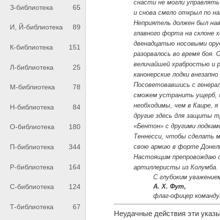
снасти не могли управлять
З-библиотека
65
и снова смело открыл по н
Неприятель должен был нав
И, Й-библиотека
89
главного форта на склоне 
двенадцатью носовыми оруд
К-библиотека
151
разорвалось во время боя.
величайшей храбростью и 
Л-библиотека
25
канонерские лодки внезапно
Посоветовавшись с генерал
М-библиотека
78
сможем устранить ущерб, п
необходимы, чем в Каире, 
Н-библиотека
84
другие здесь для защиты 
«Бентон» с другими лодкам
О-библиотека
180
Теннесси, чтобы сделать 
свою армию в форте Донел
П-библиотека
344
Настоящим препровождаю с
Р-библиотека
164
артиллеристы из Колумба.
С глубоким уважение
А. Х. Фут,
С-библиотека
124
флаг-офицер команду
Т-библиотека
67
Неудачные действия эти указы