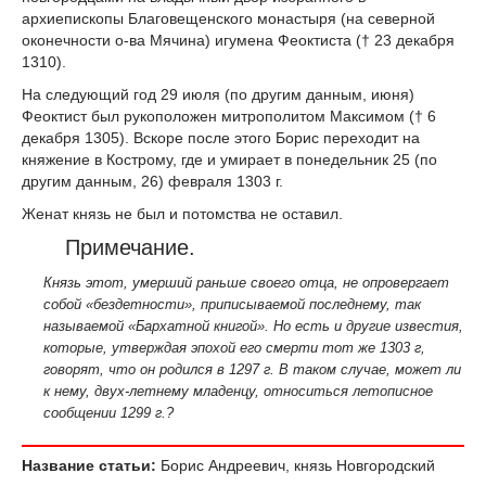
архиепископы Благовещенского монастыря (на северной
оконечности о-ва Мячина) игумена Феоктиста († 23 декабря
1310).
На следующий год 29 июля (по другим данным, июня)
Феоктист был рукоположен митрополитом Максимом († 6
декабря 1305). Вскоре после этого Борис переходит на
княжение в Кострому, где и умирает в понедельник 25 (по
другим данным, 26) февраля 1303 г.
Женат князь не был и потомства не оставил.
Примечание.
Князь этот, умерший раньше своего отца, не опровергает
собой «бездетности», приписываемой последнему, так
называемой «Бархатной книгой». Но есть и другие известия,
которые, утверждая эпохой его смерти тот же 1303 г,
говорят, что он родился в 1297 г. В таком случае, может ли
к нему, двух-летнему младенцу, относиться летописное
сообщении 1299 г.?
Название статьи:
Борис Андреевич, князь Новгородский