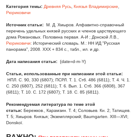
Категория темы:
Древняя Русь
,
Князья Владимирские
,
Рюриковичи
Источник статьи:
М. Д. Хмыров. Алфавитно-справочный
перечень удельных князей русских и членов царствующего
дома Романовых. Половина первая. А-И ; Донской Л.В.,
Рюриковичи
: Исторический словарь. М.: НН ИД "Русская
панорама", 2008. XXX + 834 с., табл., ил. и др.
Дата написания статьи:
{date=d-m-Y}
Статьи, использованные при написании этой статьи:
НПЛ. С. 90, 330 (6807); ПСРЛ. T. 1. Стб. 486 (6811); Т. 4. Ч. 1.
С. 250 (6807), 252 (6811); Т. 6. Вып. 1. Стб. 366 (6808), 367
(6811); Т. 10. С. 172 (6807); Т. 18. С. 85 (6811).
Рекомендуемая литература по теме этой
статьи:
Бережков., Карамзин. Т. 4; Соловьев. Кн. 2; Татищев.
Т. 5; Хмыров. Князья; Экземплярский; Baumgarten. XIII—XVI;
Donskoï.
ВАЖНО: