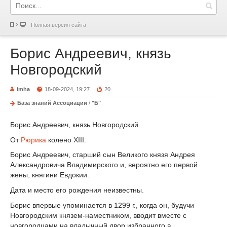
Полная версия сайта
Борис Андреевич, князь
Новгородский
imha
18-09-2024, 19:27
20
База знаний Ассоциации
/
"Б"
Борис Андреевич, князь Новгородский
От
Рюрика
колено XIII.
Борис Андреевич, старший сын Великого князя Андрея
Александровича Владимирского и, вероятно его первой
жены, княгини Евдокии.
Дата и место его рождения неизвестны.
Борис впервые упоминается в 1299 г., когда он, будучи
Новгородским князем-наместником, вводит вместе с
новгородцами на владычный двор избранного в