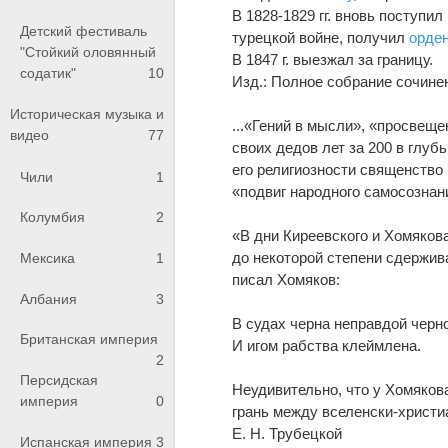
В 1828-1829 гг. вновь поступи
Детский фестиваль
турецкой войне, получил
орден
"Стойкий оловянный
В 1847 г. выезжал за границу.
содатик"
10
Изд.: Полное собрание сочинени
Историческая музыка и
...«Гений в мысли», «просвещ
видео
77
своих дедов лет за 200 в глуб
его религиозности священство
Чили
1
«подвиг народного самосознани
Колумбия
2
«В дни Киреевского и Хомяков
до некоторой степени сдержива
Мексика
1
писал Хомяков:
Албания
3
В судах черна неправдой черн
Британская империя
И игом рабства клеймлена.
2
Персидская
Неудивительно, что у Хомяков
империя
0
грань между вселенски-христи
Е. Н. Трубецкой
Испанская империя
3