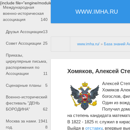
{include file="engine/modules/saperu/head.php"}
Международная
WWW.IMHA.RU
военно-историческая
ассоциация
140
Друзья Ассоциации
13
Совет Ассоциации
25
www.imha.ru/
»
База знаний А
Приказы,
циркулярные письма,
распоряжения по
Хомяков, Алексей Ст
Ассоциации
11
Алексей Степ
Сценарные планы
5
Хомяков Алекс
богослов, фил
Военно-исторический
Один из вожд
фестиваль "ДЕНЬ
Получил дома
БОРОДИНА"
62
на степень кандидата математ
Москва за нами. 1941
В 1822 - 1825 гг. служил в ки
год.
8
Выйдя в
отставку
, впервые вые