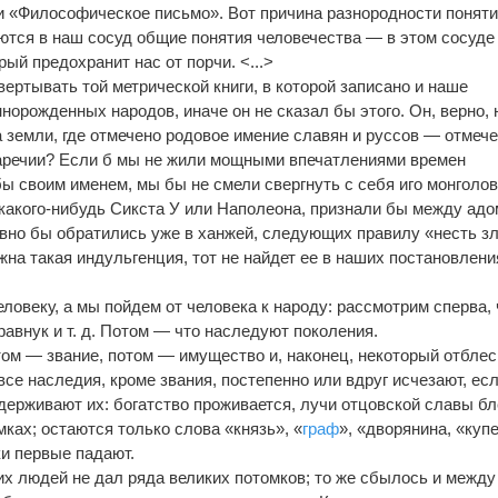
и «Философическое письмо». Вот причина разнородности поняти
ются в наш сосуд общие понятия человечества — в этом сосуде
рый предохранит нас от порчи. <...>
ертывать той метрической книги, в которой записано и наше
норожденных народов, иначе он не сказал бы этого. Он, верно, 
а земли, где отмечено родовое имение славян и руссов — отмече
наречии? Если б мы не жили мощными впечатлениями времен
ы своим именем, мы бы не смели свергнуть с себя иго монголов
какого-нибудь Сикста У или Наполеона, признали бы между адо
авно бы обратились уже в ханжей, следующих правилу «несть зл
жна такая индульгенция, тот не найдет ее в наших постановлени
еловеку, а мы пойдем от человека к народу: рассмотрим сперва, 
правнук и т. д. Потом — что наследуют поколения.
том — звание, потом — имущество и, наконец, некоторый отблес
все наследия, кроме звания, постепенно или вдруг исчезают, ес
ддерживают их: богатство проживается, лучи отцовской славы б
ках; остаются только слова «князь», «
граф
», «дворянина, «куп
ки первые падают.
ких людей не дал ряда великих потомков; то же сбылось и между