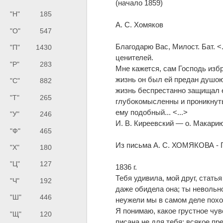
(начало 1859)
"Н"
185
А. С. Хомяков
"О"
547
Благодарю Вас, Милост. Бат. <
"П"
1430
ценителей.
"Р"
283
Мне кажется, сам Господь изб
жизнь он был ей предан душою
"С"
882
жизнь беспрестанно защищал е
"Т"
265
глубокомысленны и проникнуты
ему подобный... <...>
"У"
246
И. В. Киреевский — о. Макари
"Ф"
465
Из письма А. С. ХОМЯКОВА - 
"Х"
180
"Ц"
127
1836 г.
Тебя удивила, мой друг, стать
"Ч"
192
даже обидела она; ты невольн
"Ш"
446
неужели мы в самом деле пох
Я понимаю, какое грустное чувс
"Щ"
120
писана не для тебя; всякое пр