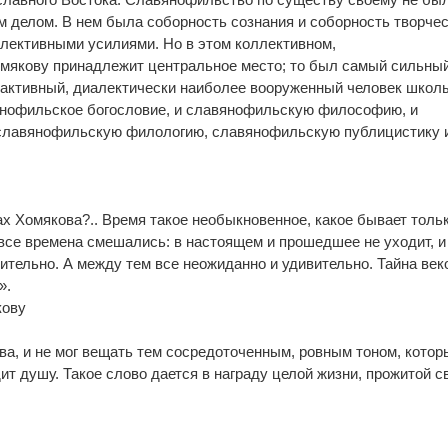
 делом. В нем была соборность сознания и соборность творчес
лективными усилиями. Но в этом коллективном,
мякову принадлежит центральное место; то был самый сильный
 активный, диалектически наиболее вооруженный человек школы
янофильское богословие, и славянофильскую философию, и
славянофильскую филологию, славянофильскую публицистику 
ах Хомякова?.. Время такое необыкновенное, какое бывает тольк
все времена смешались: в настоящем и прошедшее не уходит, и
тельно. А между тем все неожиданно и удивительно. Тайна век
».
кову
ова, и не мог вещать тем сосредоточенным, ровным тоном, которы
дит душу. Такое слово дается в награду целой жизни, прожитой с