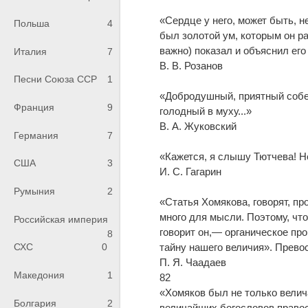
«Сердце у него, может быть, не
Польша
4
был золотой ум, которым он р
важно) показал и объяснил ег
Италия
7
В. В. Розанов
Песни Союза ССР
1
«Добродушный, приятный собесе
Франция
9
голодный в муху...»
В. А. Жуковский
Германия
7
«Кажется, я слышу Тютчева! Не
США
3
И. С. Гагарин
Румыния
2
«Статья Хомякова, говорят, пр
много для мысли. Поэтому, что
Российская империя
говорит он,— органическое пр
8
тайну нашего величия». Прево
СХС
0
П. Я. Чаадаев
Македония
1
82
«Хомяков был не только вели
Болгария
2
величайших богословов право