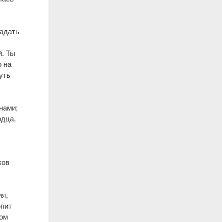
ладать
й. Ты
о на
уть
нами;
рдца,
ков
ия,
опит
ром