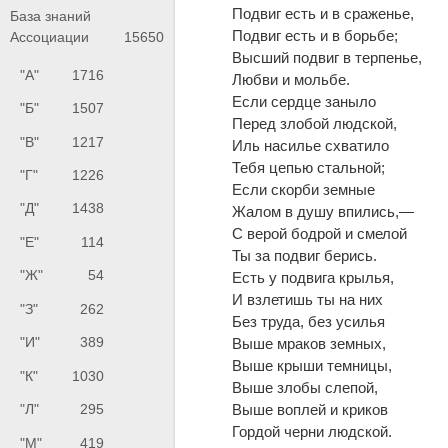
Подвиг есть и в сраженье,
База знаний
Подвиг есть и в борьбе;
Ассоциации
15650
Высший подвиг в терпенье,
"А"
1716
Любви и мольбе.
Если сердце заныло
"Б"
1507
Перед злобой людской,
"В"
1217
Иль насилье схватило
Тебя цепью стальной;
"Г"
1226
Если скорби земные
"Д"
1438
Жалом в душу впились,—
С верой бодрой и смелой
"Е"
114
Ты за подвиг берись.
"Ж"
54
Есть у подвига крылья,
И взлетишь ты на них
"З"
262
Без труда, без усилья
"И"
389
Выше мраков земных,
Выше крыши темницы,
"К"
1030
Выше злобы слепой,
Выше воплей и криков
"Л"
295
Гордой черни людской.
"М"
419