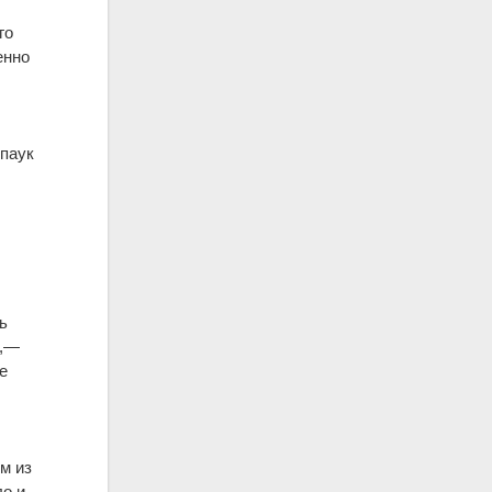
го
енно
 паук
ь
и,—
е
м из
о и