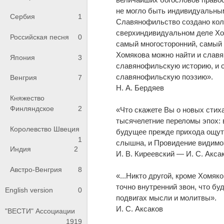
не могло быть индивидуальным
Сербия
1
Славянофильство создано кол
сверхиндивидуальном деле Хо
Российская песня
0
самый многосторонний, самый
Хомякова можно найти и слав
Япония
3
славянофильскую историю, и 
славянофильскую поэзию».
Венгрия
7
Н. А. Бердяев
Княжество
Финляндское
2
«Что скажете Вы о новых стих
тысячелетние переломы эпох: 
Королевство Швеция
будущее прежде прихода ощути
1
слышна, и Провидение видимо
Индия
2
И. В. Киреевский — И. С. Акса
Австро-Венгрия
8
«...Никто другой, кроме Хомяк
точно внутренний звон, что бу
English version
0
подвигах мысли и молитвы».
И. С. Аксаков
"ВЕСТИ" Ассоциации
1919