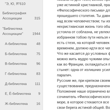
"Э, Ю, Я"
610
уже истинной христианкой, пр
«Философического письма» дл
Библиография
прошедшего столетия. Ты давн
Ассоциации
315
над всем человечеством; ты из
нехристианская жизнь того об
"Библиотека
устояла от соблазна, не увлек
Ассоциации"
1944
избранном тобою пути нельзя н
есть стезя, на которой челове
А-библиотека
48
временем, должно идти все чел
Что же касается до условных 
Б-библиотека
75
можно жить мудро чужими опыт
В-библиотека
96
как во Франции, охлаждаться п
стынет: одна от излишних уси
Г-библиотека
83
паралич.
Русские же, при крепком свое
Д-библиотека
111
существования, предназначенн
Положение наше ограничено вл
Е, Ё-библиотека
9
сочинитель «Философического 
море, в которое стекаются все
Ж-библиотека
16
свои берега истиной общей. Во