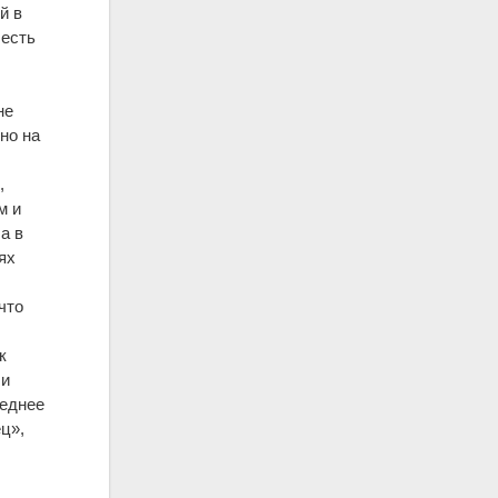
й в
 есть
не
но на
,
м и
а в
ях
что
к
ли
леднее
ец»,