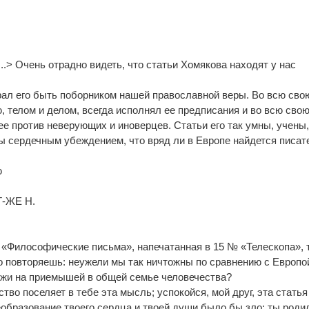
...> Очень отрадно видеть, что статьи Хомякова находят у нас
рал его быть поборником нашей православной веры. Во всю сво
, телом и делом, всегда исполнял ее предписания и во всю сво
е против неверующих и иноверцев. Статьи его так умны, учены
 сердечным убеждением, что вряд ли в Европе найдется писат
ю
Г-ЖЕ Н.
я «Философические письма», напечатанная в 15 № «Телескопа», 
о повторяешь: неужели мы так ничтожны по сравнению с Европо
ожи на приемышей в общей семье человечества?
тво поселяет в тебе эта мысль; успокойся, мой друг, эта статья
еобразование твоего сердца и твоей души было бы зло: ты роди