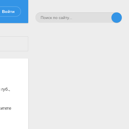
Войти
губ.,
итете