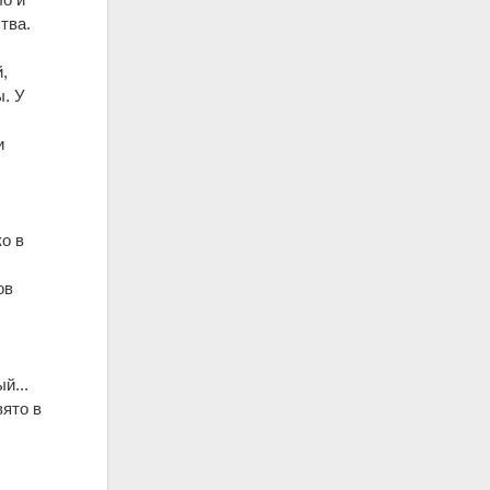
тва.
,
. У
и
о в
ов
й...
вято в