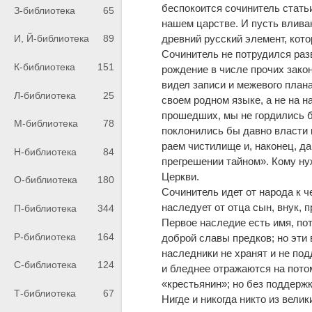
беспокоится сочинитель стать
З-библиотека
65
нашем царстве. И пусть влива
древний русский элемент, кото
И, Й-библиотека
89
Сочинитель не потрудился разв
К-библиотека
151
рождение в числе прочих закон
видел записи и межевого план
Л-библиотека
25
своем родном языке, а не на 
прошедших, мы не гордились б
М-библиотека
78
поклонились бы давно власти 
раем чистилище и, наконец, д
Н-библиотека
84
прегрешении тайном». Кому ну
Церкви.
О-библиотека
180
Сочинитель идет от народа к ч
наследует от отца сын, внук, 
П-библиотека
344
Первое наследие есть имя, по
Р-библиотека
164
доброй славы предков; но эти 
наследники не хранят и не по
С-библиотека
124
и бледнее отражаются на потом
«крестьянин»; но без поддерж
Т-библиотека
67
Нигде и никогда никто из вели