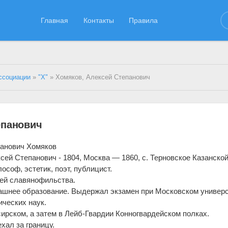
Главная
Контакты
Правила
ссоциации
»
"Х"
» Хомяков, Алексей Степанович
епанович
анович Хомяков
ей Степанович - 1804, Москва — 1860, с. Терновское Казанской 
ософ, эстетик, поэт, публицист.
ей славянофильства.
шнее образование. Выдержал экзамен при Московском универс
ических наук.
расирском, а затем в Лейб-Гвардии Конногвардейском полках.
хал за границу.