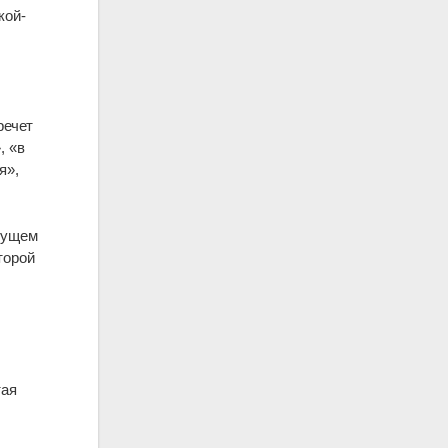
кой-
речет
, «в
я»,
удущем
торой
тая