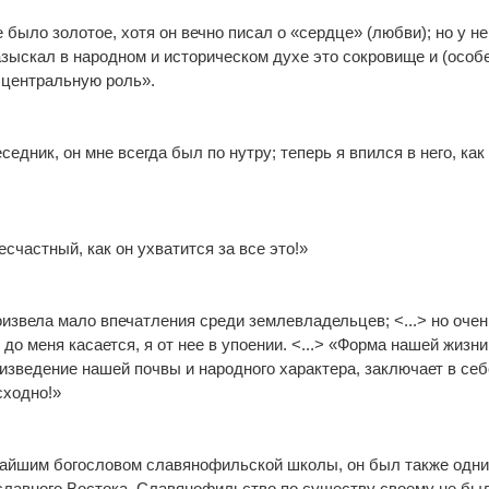
 было золотое, хотя он вечно писал о «сердце» (любви); но у не
азыскал в народном и историческом духе это сокровище и (особ
о центральную роль».
дник, он мне всегда был по нутру; теперь я впился в него, как
счастный, как он ухватится за все это!»
оизвела мало впечатления среди землевладельцев; <...> но очен
 до меня касается, я от нее в упоении. <...> «Форма нашей жизн
оизведение нашей почвы и народного характера, заключает в себ
сходно!»
чайшим богословом славянофильской школы, он был также одни
славного Востока. Славянофильство по существу своему не был