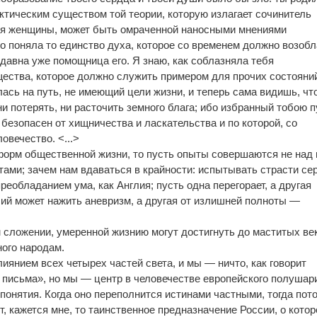
актическим существом той теории, которую излагает сочинитель
я женщины, может быть омраченной наносными мнениями
о поняла то единство духа, которое со временем должно возоб
давна уже помощница его. Я знаю, как соблазняла тебя
щества, которое должно служить примером для прочих состояни
лась на путь, не имеющий цели жизни, и теперь сама видишь, чт
и потерять, ни расточить земного блага; ибо избранный тобою п
к безопасен от хищничества и ласкательства и по которой, со
овечество. <...>
форм общественной жизни, то пусть опыты совершаются не над 
ами; зачем нам вдаваться в крайности: испытывать страсти се
реобладанием ума, как Англия; пусть одна перегорает, а другая
лий может нажить аневризм, а другая от излишней полноты —
м сложении, умеренной жизнию могут достигнуть до маститых ве
ого народам.
иянием всех четырех частей света, и мы — ничто, как говорит
письма», но мы — центр в человечестве европейского полушар
 понятия. Когда оно переполнится истинами частными, тогда пот
т, кажется мне, то таинственное предназначение России, о кото