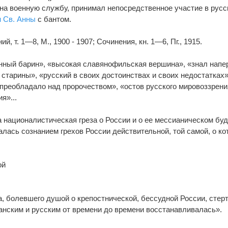
л на военную службу, принимал непосредственное участие в русс
 Св. Анны
с бантом.
й, т. 1—8, М., 1900 - 1907; Сочинения, кн. 1—6, Пг., 1915.
енный барин», «высокая славянофильская вершина», «знал напе
ь старины», «русский в своих достоинствах и своих недостатках»
 преобладало над пророчеством», «остов русского мировоззрени
я»...
а националистическая греза о России и о ее мессианическом б
лась сознанием грехов России действительной, той самой, о ко
ой
а, болевшего душой о крепостнической, бессудной России, стер
анским и русским от времени до времени восстанавливалась».