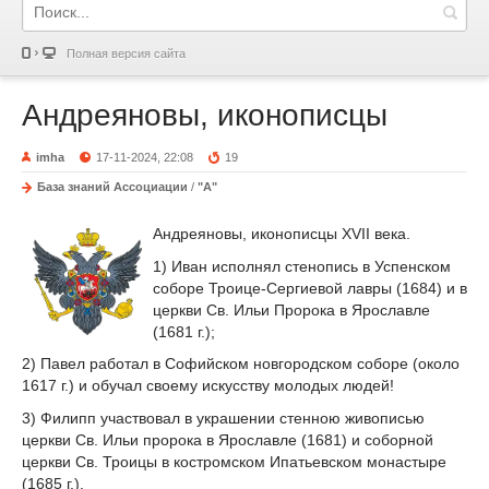
Полная версия сайта
Андреяновы, иконописцы
imha
17-11-2024, 22:08
19
База знаний Ассоциации
/
"А"
Андреяновы, иконописцы ХVII века.
1) Иван исполнял стенопись в Успенском
соборе Троице-Сергиевой лавры (1684) и в
церкви Св. Ильи Пророка в Ярославле
(1681 г.);
2) Павел работал в Софийском новгородском соборе (около
1617 г.) и обучал своему искусству молодых людей!
3) Филипп участвовал в украшении стенною живописью
церкви Св. Ильи пророка в Ярославле (1681) и соборной
церкви Св. Троицы в костромском Ипатьевском монастыре
(1685 г.).