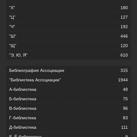
"Х"
180
"Ц"
127
"Ч"
192
"Ш"
446
"Щ"
120
"Э, Ю, Я"
610
Библиография Ассоциации
315
"Библиотека Ассоциации"
1944
А-библиотека
48
Б-библиотека
75
В-библиотека
96
Г-библиотека
83
Д-библиотека
111
Е, Ё-библиотека
9