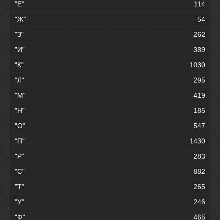
"Е"
114
"Ж"
54
"З"
262
"И"
389
"К"
1030
"Л"
295
"М"
419
"Н"
185
"О"
547
"П"
1430
"Р"
283
"С"
882
"Т"
265
"У"
246
"Ф"
465