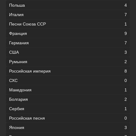
Польша
4
Италия
7
Песни Союза ССР
1
Франция
9
Германия
7
США
3
Румыния
2
Российская империя
8
СХС
0
Македония
1
Болгария
2
Сербия
1
Российская песня
0
Япония
3