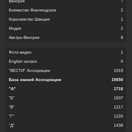
Венгрия
7
Княжество Финляндское
2
Королевство Швеция
1
Индия
2
Австро-Венгрия
8
Фото-видео
1
English version
0
"ВЕСТИ" Ассоциации
1919
База знаний Ассоциации
15650
"А"
1716
"Б"
1507
"В"
1217
"Г"
1226
"Д"
1438