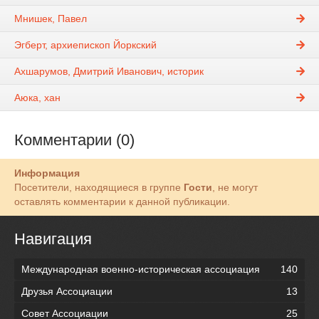
Мнишек, Павел
Эгберт, архиепископ Йоркский
Ахшарумов, Дмитрий Иванович, историк
Аюка, хан
Комментарии (0)
Информация
Посетители, находящиеся в группе
Гости
, не могут
оставлять комментарии к данной публикации.
Навигация
Международная военно-историческая ассоциация
140
Друзья Ассоциации
13
Совет Ассоциации
25