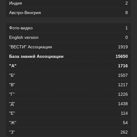
Индия
2
Австро-Венгрия
8
Фото-видео
1
English version
0
"ВЕСТИ" Ассоциации
1919
База знаний Ассоциации
15650
"А"
1716
"Б"
1507
"В"
1217
"Г"
1226
"Д"
1438
"Е"
114
"Ж"
54
"З"
262