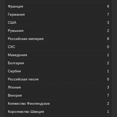
Франция
9
Германия
7
США
3
Румыния
2
Российская империя
8
СХС
0
Македония
1
Болгария
2
Сербия
1
Российская песня
0
Япония
3
Венгрия
7
Княжество Финляндское
2
Королевство Швеция
1