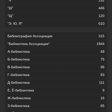
"Ч"
192
"Ш"
446
"Щ"
120
"Э, Ю, Я"
610
Библиография Ассоциации
315
"Библиотека Ассоциации"
1944
А-библиотека
48
Б-библиотека
75
В-библиотека
96
Г-библиотека
83
Д-библиотека
111
Е, Ё-библиотека
9
Ж-библиотека
16
З-библиотека
65