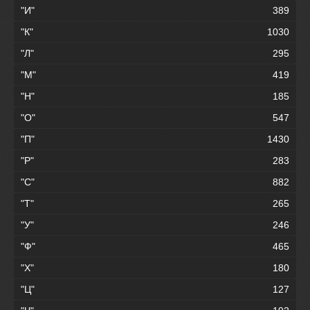
"И"
389
"К"
1030
"Л"
295
"М"
419
"Н"
185
"О"
547
"П"
1430
"Р"
283
"С"
882
"Т"
265
"У"
246
"Ф"
465
"Х"
180
"Ц"
127