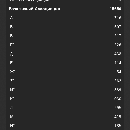
База знаний Ассоциации
15650
"А"
1716
"Б"
1507
"В"
1217
"Г"
1226
"Д"
1438
"Е"
114
"Ж"
54
"З"
262
"И"
389
"К"
1030
"Л"
295
"М"
419
"Н"
185