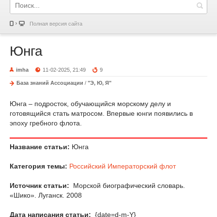
Полная версия сайта
Юнга
imha
11-02-2025, 21:49
9
База знаний Ассоциации
/
"Э, Ю, Я"
Юнга – подросток, обучающийся морскому делу и
готовящийся стать матросом. Впервые юнги появились в
эпоху гребного флота.
Название статьи:
Юнга
Категория темы:
Российский Императорский флот
Источник статьи:
Морской биографический словарь.
«Шико». Луганск. 2008
Дата написания статьи:
{date=d-m-Y}