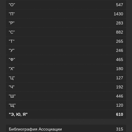
"О"
547
"П"
1430
"Р"
283
"С"
882
"Т"
265
"У"
246
"Ф"
465
"Х"
180
"Ц"
127
"Ч"
192
"Ш"
446
"Щ"
120
"Э, Ю, Я"
610
Библиография Ассоциации
315