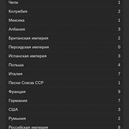
Чили
1
Колумбия
2
Мексика
1
Албания
3
Британская империя
2
Персидская империя
0
Испанская империя
3
Польша
4
Италия
7
Песни Союза ССР
1
Франция
9
Германия
7
США
3
Румыния
2
Российская империя
8