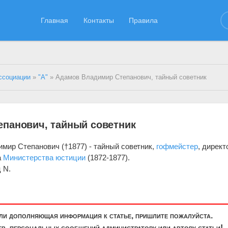
Главная
Контакты
Правила
ссоциации
»
"А"
» Адамов Владимир Степанович, тайный советник
панович, тайный советник
мир Степанович (†1877) - тайный советник,
гофмейстер
, директ
а
Министерства юстиции
(1872-1877).
 N.
или дополняющая информация к статье, пришлите пожалуйста.
, персональных сообщений администратору или автору статьи!