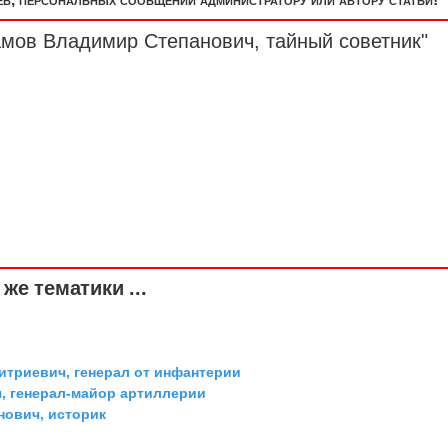
амов Владимир Степанович, тайный советник"
же тематики ...
триевич, генерал от инфантерии
, генерал-майор артиллерии
ович, историк