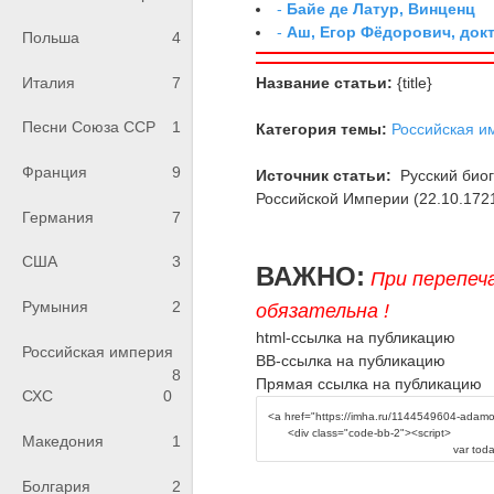
-
Байе де Латур, Винценц
-
Аш, Егор Фёдорович, док
Польша
4
Название статьи:
{title}
Италия
7
Песни Союза ССР
1
Категория темы:
Российская и
Франция
9
Источник статьи:
Русский био
Российской Империи (22.10.1721-2.
Германия
7
США
3
ВАЖНО:
При перепеч
Румыния
2
обязательна !
html-ссылка на публикацию
Российская империя
BB-ссылка на публикацию
8
Прямая ссылка на публикацию
СХС
0
Македония
1
Болгария
2