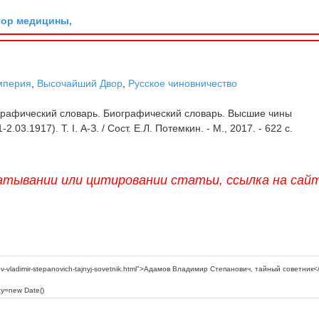
тор медицины,
мперия
,
Высочайший Двор
,
Русское чиновничество
графический словарь. Биографический словарь. Высшие чины
03.1917). Т. I. А-З. / Сост. Е.Л. Потемкин. - М., 2017. - 622 с.
атывании или цитировании статьи, ссылка на сай