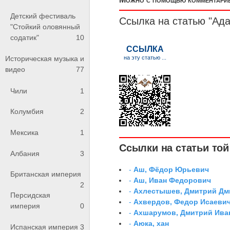
Детский фестиваль
Ссылка на статью "Ад
"Стойкий оловянный
содатик"
10
Историческая музыка и
видео
77
Чили
1
Колумбия
2
Мексика
1
Ссылки на статьи той 
Албания
3
-
Аш, Фёдор Юрьевич
Британская империя
-
Аш, Иван Федорович
2
-
Ахлестышев, Дмитрий Дми
Персидская
-
Ахвердов, Федор Исаевич
империя
0
-
Ахшарумов, Дмитрий Иван
-
Аюка, хан
Испанская империя
3