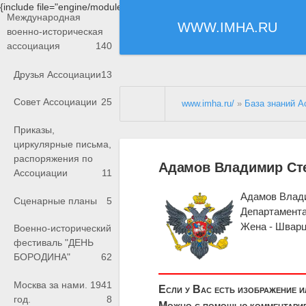
{include file="engine/modules/saperu/head.php"}
Международная
WWW.IMHA.RU
военно-историческая
ассоциация
140
Друзья Ассоциации
13
Совет Ассоциации
25
www.imha.ru/
»
База знаний А
Приказы,
циркулярные письма,
распоряжения по
Адамов Владимир Сте
Ассоциации
11
Адамов Влади
Сценарные планы
5
Департамент
Жена - Шварц
Военно-исторический
фестиваль "ДЕНЬ
БОРОДИНА"
62
Москва за нами. 1941
Если у Вас есть изображение 
год.
8
Можно с помощью комментариев