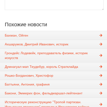
Похожие новости
Бахман, Ойген
Ахшарумов, Дмитрий Иванович, историк
Грондейс Лодевейк, преподаватель физики, историк
искусств
Думнагуал мап Теудебур, король Стратклайда
Рошко-Богданович, Христофор
Баттьяни, Антония, графиня
Бакони, Эммерих фон, фельдмаршал-лейтенант
Историческую реконструкцию "Тропой партизан.
Испытание временем" провели в Ивановском районе