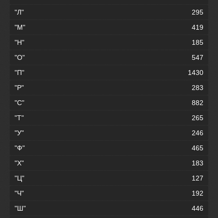
"Л"
295
"М"
419
"Н"
185
"О"
547
"П"
1430
"Р"
283
"С"
882
"Т"
265
"У"
246
"Ф"
465
"Х"
183
"Ц"
127
"Ч"
192
"Ш"
446