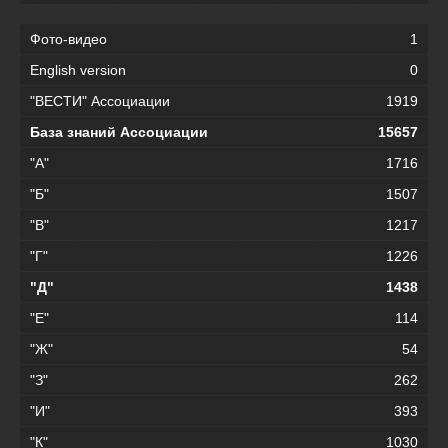
Фото-видео
1
English version
0
"ВЕСТИ" Ассоциации
1919
База знаний Ассоциации
15657
"А"
1716
"Б"
1507
"В"
1217
"Г"
1226
"Д"
1438
"Е"
114
"Ж"
54
"З"
262
"И"
393
"К"
1030