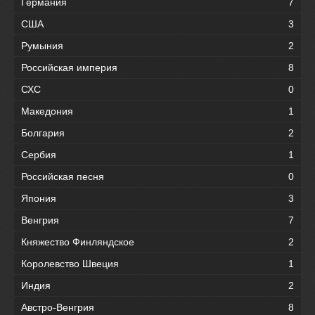
Германия
7
США
3
Румыния
2
Российская империя
8
СХС
0
Македония
1
Болгария
2
Сербия
1
Российская песня
0
Япония
3
Венгрия
7
Княжество Финляндское
2
Королевство Швеция
1
Индия
2
Австро-Венгрия
8