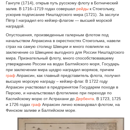
Гангуте (1714), открыв путь русскому флоту в Ботнический
залив. В 1716–1719 годах совершал
рейды
к Стокгольму,
ускорив подписание Ништадтского мира (1721). За заслуги
Пётр I наградил его кейзер-флагом — высшей морской
наградой.
Опустошения, произведенные галерным флотом под
начальством Апраксина в окрестностях Стокгольма, навели
страх на самую столицу Швеции и много повлияли на
заключение со Швециею выгодного для России Ништадтского
мира. Признательный флоту, много способствовавшему
утверждению России на водах Балтийского моря, Государь
при заключении мира щедро наградил моряков, причем
граф
Апраксин, как главный представитель флота, получил
высшую морскую награду – кейзер-флаг. В 1722 году
Апраксин участвовал в предпринятом Государем походе в
Персию, и начальствовал флотилиею при переходе по
Каспийскому морю от Астрахани до
Дербента
. В 1723, 1725
и 1726 годах
граф
Апраксин лично командовал флотом, на
Финском заливе и Балтийском море.