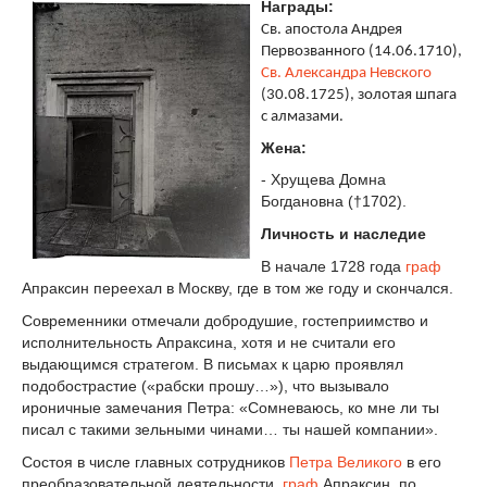
Награды:
Св. апостола Андрея
Первозванного (14.06.1710),
Св. Александра Невского
(30.08.1725), золотая шпага
с алмазами.
Жена:
- Хрущева Домна
Богдановна (†1702).
Личность и наследие
В начале 1728 года
граф
Апраксин переехал в Москву, где в том же году и скончался.
Современники отмечали добродушие, гостеприимство и
исполнительность Апраксина, хотя и не считали его
выдающимся стратегом. В письмах к царю проявлял
подобострастие («рабски прошу…»), что вызывало
ироничные замечания Петра: «Сомневаюсь, ко мне ли ты
писал с такими зельными чинами… ты нашей компании».
Состоя в числе главных сотрудников
Петра Великого
в его
преобразовательной деятельности,
граф
Апраксин, по