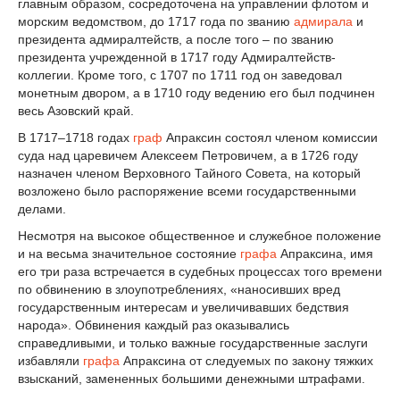
главным образом, сосредоточена на управлении флотом и
морским ведомством, до 1717 года по званию
адмирала
и
президента адмиралтейств, а после того – по званию
президента учрежденной в 1717 году Адмиралтейств-
коллегии. Кроме того, с 1707 по 1711 год он заведовал
монетным двором, а в 1710 году ведению его был подчинен
весь Азовский край.
В 1717–1718 годах
граф
Апраксин состоял членом комиссии
суда над царевичем Алексеем Петровичем, а в 1726 году
назначен членом Верховного Тайного Совета, на который
возложено было распоряжение всеми государственными
делами.
Несмотря на высокое общественное и служебное положение
и на весьма значительное состояние
графа
Апраксина, имя
его три раза встречается в судебных процессах того времени
по обвинению в злоупотреблениях, «наносивших вред
государственным интересам и увеличивавших бедствия
народа». Обвинения каждый раз оказывались
справедливыми, и только важные государственные заслуги
избавляли
графа
Апраксина от следуемых по закону тяжких
взысканий, замененных большими денежными штрафами.