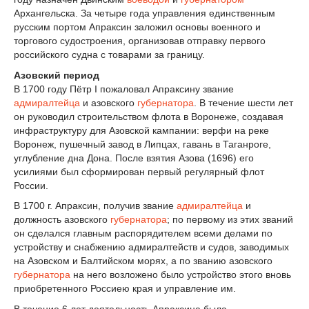
Архангельска. За четыре года управления единственным
русским портом Апраксин заложил основы военного и
торгового судостроения, организовав отправку первого
российского судна с товарами за границу.
Азовский период
В 1700 году Пётр I пожаловал Апраксину звание
адмиралтейца
и азовского
губернатора
. В течение шести лет
он руководил строительством флота в Воронеже, создавая
инфраструктуру для Азовской кампании: верфи на реке
Воронеж, пушечный завод в Липцах, гавань в Таганроге,
углубление дна Дона. После взятия Азова (1696) его
усилиями был сформирован первый регулярный флот
России.
В 1700 г. Апраксин, получив звание
адмиралтейца
и
должность азовского
губернатора
; по первому из этих званий
он сделался главным распорядителем всеми делами по
устройству и снабжению адмиралтейств и судов, заводимых
на Азовском и Балтийском морях, а по званию азовского
губернатора
на него возложено было устройство этого вновь
приобретенного Россиею края и управление им.