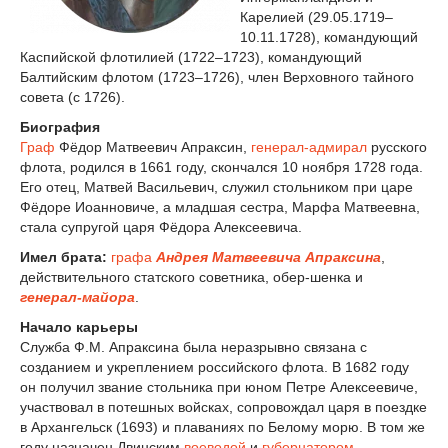
Карелией (29.05.1719–
10.11.1728), командующий
Каспийской флотилией (1722–1723), командующий
Балтийским флотом (1723–1726), член Верховного тайного
совета (с 1726).
Биография
Граф
Фёдор Матвеевич Апраксин,
генерал-адмирал
русского
флота, родился в 1661 году, скончался 10 ноября 1728 года.
Его отец, Матвей Васильевич, служил стольником при царе
Фёдоре Иоанновиче, а младшая сестра, Марфа Матвеевна,
стала супругой царя Фёдора Алексеевича.
Имел брата:
графа
Андрея Матвеевича Апраксина
,
действительного статского советника, обер-шенка и
генерал-майора
.
Начало карьеры
Служба Ф.М. Апраксина была неразрывно связана с
созданием и укреплением российского флота. В 1682 году
он получил звание стольника при юном Петре Алексеевиче,
участвовал в потешных войсках, сопровождал царя в поездке
в Архангельск (1693) и плаваниях по Белому морю. В том же
году назначен Двинским
воеводой
и
губернатором