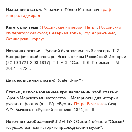
Название статьи:
Апраксин, Фёдор Матвеевич,
граф
,
генерал-адмирал
Категория темы:
Российская империя
,
Петр I
,
Российский
Императорский флот
,
Северная война
,
Род Апраксиных
,
Офицерский корпус
Источник статьи:
Русский биографический словарь. Т. 2.
Биографический словарь. Высшие чины Российской Империи
(22.10.1721-2.03.1917). Т. I. А-З. / Сост. Е.Л. Потемкин. - М.,
2017. - 622 с.
Дата написания статьи:
{date=d-m-Y}
Статьи, использованные при написании этой статьи:
Архив Морского министерства. «Материалы для истории
русского флота» (ч. I–IV). «Бумаги
Петра Великого
» (изд.
А.Ф. Бычкова). «Русский вестник», 1841, кн. III.
Источник изображений:
ГИМ, БУК Омской области "Омский
государственный историко-краеведческий музей";