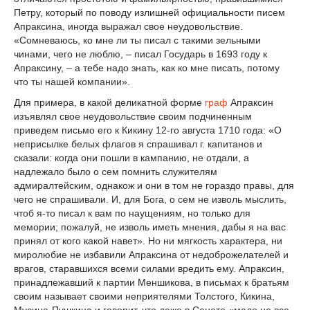
Петру, который по поводу излишней официальности писем
Апраксина, иногда выражал свое неудовольствие.
«Сомневаюсь, ко мне ли ты писал с такими зельными
чинами, чего не люблю, – писал Государь в 1693 году к
Апраксину, – а тебе надо знать, как ко мне писать, потому
что ты нашей компании».
Для примера, в какой деликатной форме
граф
Апраксин
изъявлял свое неудовольствие своим подчиненным
приведем письмо его к Кикину 12-го августа 1710 года: «О
неприсылке белых флагов я спрашивал г. капитанов и
сказали: когда они пошли в кампанию, не отдали, а
надлежало было о сем помнить служителям
адмиралтейским, однакож и они в том не гораздо правы, для
чего не спрашивали. И, для Бога, о сем не изволь мыслить,
чтоб я-то писал к вам по наущениям, но только для
мемории; пожалуй, не изволь иметь мнения, дабы я на вас
принял от кого какой навет». Но ни мягкость характера, ни
миролюбие не избавили Апраксина от недоброжелателей и
врагов, старавшихся всеми силами вредить ему. Апраксин,
принадлежавший к партии Меншикова, в письмах к братьям
своим называет своими неприятелями Толстого, Кикина,