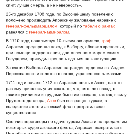
спит; лучше смерть, а не неверность».
25-го декабря 1708 года, по Высочайшему повелению
положено производить Апраксину жалованье наравне с
генерал-фельдмаршалом
, который по
табели о рангах
равнялся с
генерал-адмиралом
.
В 1710 году, начальствуя 10-тысячною армиею,
граф
Апраксин предпринял поход к Выборгу, обложил крепость и,
при помощи подкрепления, доставленного морем самим
Государем, принудил крепость сдаться на капитуляцию.
За взятие Выборга Апраксин награжден орденом св. Андрея
Первозванного и золотою шпагою, украшенною алмазами.
1711 год и начало 1712-го Апраксин опять в Азове; на этот
раз ему пришлось уничтожать то, что, пять лет назад, с
такими усилиями и трудами было им создано, так как, в силу
Прутского договора,
Азов
был возвращен туркам, а
вследствие этого и азовский флот прекратил свое
существование.
Окончив переговоры по сдаче туркам Азова и по продаже им
некоторых судов азовского флота, Апраксин возвратился в
Петербург и принял начальство над сухопутными войсками,