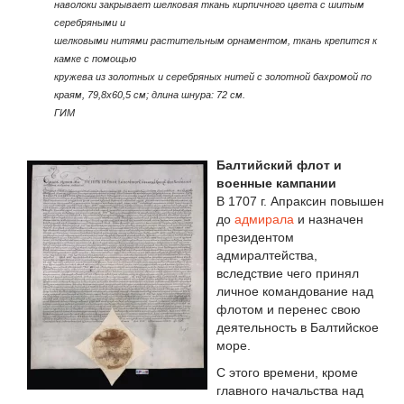
наволоки закрывает шелковая ткань кирпичного цвета с шитым
серебряными и
шелковыми нитями растительным орнаментом, ткань крепится к
камке с помощью
кружева из золотных и серебряных нитей с золотной бахромой по
краям, 79,8х60,5 см; длина шнура: 72 см.
ГИМ
Балтийский флот и
военные кампании
В 1707 г. Апраксин повышен
до
адмирала
и назначен
президентом
адмиралтейства,
вследствие чего принял
личное командование над
флотом и перенес свою
деятельность в Балтийское
море.
С этого времени, кроме
главного начальства над