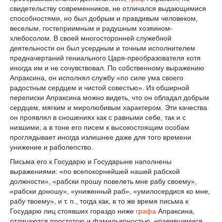
свидетельству современников, не отличался выдающимися
способностями, но был добрым и правдивым человеком,
веселым, гостеприимным и радушным хозяином-
хлебосолом. В своей многосторонней служебной
деятельности он был усердным и точным исполнителем
предначертаний гениального Царя-преобразователя хотя
иногда им и не сочувствовал. По собственному выражению
Апраксина, он исполнял службу «по силе ума своего
радостным сердцем и чистой совестью». Из обширной
переписки Апраксина можно видеть, что он обладал добрым
сердцем, мягким и миролюбивым характером. Эти качества
он проявлял в сношениях как с равными себе, так и с
низшими; а в тоне его писем к высокостоящим особам
проглядывает иногда излишнее даже для того времени
унижение и раболепство.
Письма его к Государю и Государыне наполнены
выражениями: «по всепокорнейшей нашей рабской
должности», «рабски прошу повелеть мне рабу своему»,
«рабски доношу», «униженный раб», «умилосердися ко мне,
рабу твоему», и т. п., тогда как, в то же время письма к
Государю лиц стоявших гораздо ниже
графа
Апраксина,
отличаются простотою и фамильярностью, нравившимися