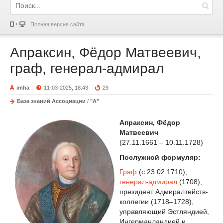
Полная версия сайта
Апраксин, Фёдор Матвеевич,
граф, генерал-адмирал
imha
11-03-2025, 18:43
29
База знаний Ассоциации
/
"А"
Апраксин, Фёдор
Матвеевич
(27.11.1661 – 10.11.1728)
Послужной формуляр:
Граф
(с 23.02.1710),
генерал-адмирал
(1708),
президент Адмиралтейств-
коллегии (1718–1728),
управляющий Эстляндией,
Ингерманландией и