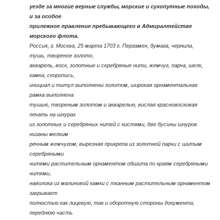
уезде за многие верные службы, морские и сухопутные походы,
и за особое
прилежное правление пребывающего в Адмиралтействе
морского флота.
Россия, г. Москва, 25 марта 1703 г. Пергамен, бумага, чернила,
тушь, твореное золото,
акварель, воск, золотные и серебряные нити, жемчуг, парча, шелк,
камка, скоропись,
инициал и титул выполнены золотом, широкая орнаментальная
рамка выполнена
тушью, твореным золотом и акварелью, вислая красновосковая
печать на шнурах
из золотных и серебряных нитей с кистями, две бусины шнуров
низаны мелким
речным жемчугом, вырезная прикрепа из золотной парчи с шитым
серебряными
нитями растительным орнаментом обшита по краям серебряными
нитями,
наволока из малиновой камки с тканным растительным орнаментом
закрывает
полностью как лицевую, так и оборотную стороны документа,
переднюю часть