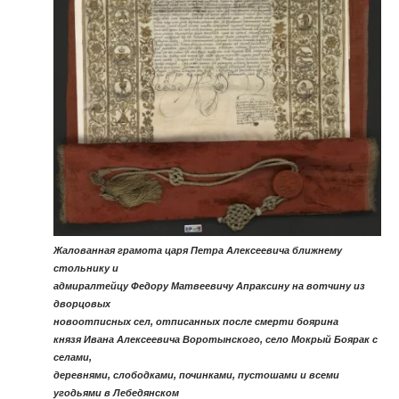
Жалованная грамота царя Петра Алексеевича ближнему
стольнику и
адмиралтейцу Федору Матвеевичу Апраксину на вотчину из
дворцовых
новоотписных сел, отписанных после смерти боярина
князя Ивана Алексеевича Воротынского, село Мокрый Боярак с
селами,
деревнями, слободками, починками, пустошами и всеми
угодьями в Лебедянском