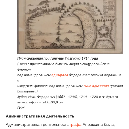
План сражения при Гангуте 9 августа 1714 года
(План с прешпектом о бывшей акции между российским
флотом
под командованием
адмирала
Федора Матвеевича Апраксина
и
шведским флотом под командованием
вице-адмирала
Густава
Ваттранга).
Зубов, Иван Федорович (1667 - 1745), 1714 - 1720-е гг. Бумага
верже, офорт, 24,8х39,8 см.
ГИМ
Административная деятельность
Административная деятельность
графа
Апраксина была,