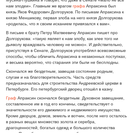
Мусина-Пушкина и говорит, что даже в Сенате «мало не все
нам злодеи». Главным же врагом
графа
Апраксина был
князь Яков Федорович Долгоруков. По письмам Апраксина к
князю Меншикову, первая злоба на него князя Долгорукова
«родилась, что я своим исканием привязался к вам».
В письме к брату Петру Матвеевичу Апраксин пишет про
Долгорукова: «такую являет к нам злобу, как злее того ни
дьяволу враждовать человеку не можно». И действительно,
присутствуя в Сенате, Долгоруков употреблял всевозможные
способы, чтобы обличить Апраксина в незаконных поступках,
и весьма вероятно, что старания эти были не бесплодны.
Скончался же бездетным, завещав состояние родным,
слугам и на благотворительность. Часть средств
предназначалась для строительства Андреевской церкви в
Петербурге. Его петербургский дворец отошёл в казну.
Граф
Апраксин скончался бездетным. Духовное завещание,
составленное им в год его кончины, свидетельствует о
значительности его движимого и недвижимого имущества.
Кроме дворцов, домов, земель и вотчин, после него осталось
в разных вещах множество золота и серебра,
драгоценностей, богатых одежд и большого количества