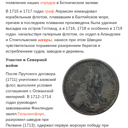
появление наших
отрядов
в Ботническом заливе.
В 1715 и 1717 годах
граф
Апраксин командовал
корабельным флотом, плававшим в Балтийском море,
причем в последнем плавании произведена была удачная
высадка на остров Готланд; а в 1716, 1718 и особенно в 1719
годах. начальствуя галерным флотом, он ходил в Аландские
и Стокгольмские
шхеры
, нанеся при этом Швеции
чувствительное поражение разорением берегов и
истреблением судов, заводов и деревень.
Участие в Северной
войне
После Прутского договора
(1711) уничтожил азовский
флот, выполняя условия
соглашения с Османской
империей. В 1712–1714
годах руководил
завоеванием Финляндии:
занял
Гельсингфорс
,
разгромил шведов при
Пелкине (1713), одержал первую морскую победу при