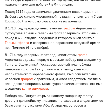
назначенными для действий в Финляндии.
Поход 1712 года ограничился движением нашей армии от
Выборга до сильно укрепленной позиции неприятеля у Ярви-
Коски, обойти которую оказалось невозможным.
В 1713 году предводительствуемые
графом
Апраксиным
сухопутная армия и галерный флот совершили вторичный
поход в Финляндию, следствием которого были занятие
Гельсингфорса
и совершенное поражение шведской армии
при Пелкине (6-го октября).
В 1714 году галерный флот под начальством
графа
Апраксина одержал первую морскую победу над шведами у
Гангута. Задуманный Государем смелый план обхода
галерным флотом Гангутского мыса, ввиду сильного
неприятельского корабельного флота, был блистательно
исполнен
графом
Апраксиным, и имел следствием взятие в
плен девяти неприятельских судов и начальствовавшего ими
шведского
контр-адмирала
.
Победа при Гангуте открыла нашему галерному флоту
дорогу к дальнейшему плаванию по шхерам и следствием ее
было занятие русскими Або, Аландских островов и