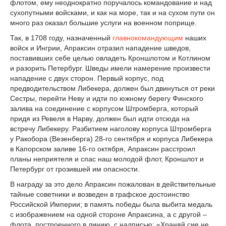
флотом, ему неоднократно поручалось командование и над
сухопутными войсками, и как на море, так и на сухом пути он
много раз оказал большие услуги на военном поприще.
Так, в 1708 году, назначенный
главнокомандующим
наших
войск и Ингрии, Апраксин отразил нападение шведов,
поставивших себе целью овладеть Кроншлотом и Котлином
и разорить Петербург. Шведы имели намерение произвести
нападение с двух сторон. Первый корпус, под
предводительством Либекера, должен был двинуться от реки
Сестры, перейти Неву и идти по южному берегу Финского
залива на соединение с корпусом Штромберга, который
придя из Ревеля в Нарву, должен был идти отсюда на
встречу Либекеру. Разбитием наголову корпуса Штромберга
у Ракобора (Везенберга) 28-го сентября и корпуса Либекера
в Капорском заливе 16-го октября, Апраксин расстроил
планы неприятеля и спас наш молодой флот, Кроншлот и
Петербург от грозившей им опасности.
В награду за это дело Апраксин пожалован в действительные
тайные советники и возведен в графское достоинство
Российской Империи; в память победы была выбита медаль
с изображением на одной стороне Апраксина, а с другой –
флота, построенного в линию, с надписью: «Храняй сие не