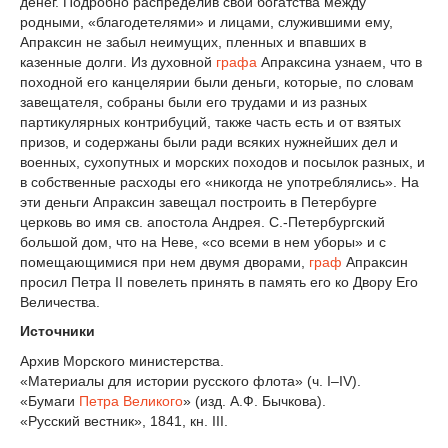
денег. Подробно распределив свои богатства между
родными, «благодетелями» и лицами, служившими ему,
Апраксин не забыл неимущих, пленных и впавших в
казенные долги. Из духовной
графа
Апраксина узнаем, что в
походной его канцелярии были деньги, которые, по словам
завещателя, собраны были его трудами и из разных
партикулярных контрибуций, также часть есть и от взятых
призов, и содержаны были ради всяких нужнейших дел и
военных, сухопутных и морских походов и посылок разных, и
в собственные расходы его «никогда не употреблялись». На
эти деньги Апраксин завещал построить в Петербурге
церковь во имя св. апостола Андрея. С.-Петербургский
большой дом, что на Неве, «со всеми в нем уборы» и с
помещающимися при нем двумя дворами,
граф
Апраксин
просил Петра II повелеть принять в память его ко Двору Его
Величества.
Источники
Архив Морского министерства.
«Материалы для истории русского флота» (ч. I–IV).
«Бумаги
Петра Великого
» (изд. А.Ф. Бычкова).
«Русский вестник», 1841, кн. III.