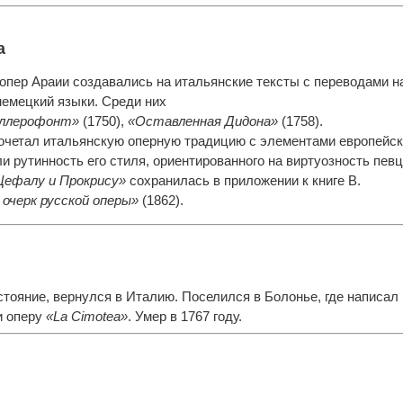
а
опер Араии создавались на итальянские тексты с переводами н
немецкий языки. Среди них
ллерофонт»
(1750),
«Оставленная Дидона»
(1758).
Сочетал итальянскую оперную традицию с элементами европейск
и рутинность его стиля, ориентированного на виртуозность певц
Цефалу и Прокрису»
сохранилась в приложении к книге В.
очерк русской оперы»
(1862).
стояние, вернулся в Италию. Поселился в Болонье, где написал
и оперу
«La Cimotea»
. Умер в 1767 году.