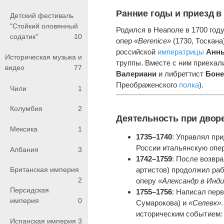
Ранние годы и приезд в
Детский фестиваль
"Стойкий оловянный
Родился в Неаполе в 1700 году
содатик"
10
опер
«Berenice»
(1730, Тоскана
российской
императрицы
Анн
Историческая музыка и
труппы. Вместе с ним приехал
видео
77
Валериани
и либреттист
Боне
Преображенского
полка
).
Чили
1
Колумбия
2
Деятельность при двор
Мексика
1
1735–1740
: Управлял пр
России итальянскую опе
Албания
3
1742–1759
: После возвра
артистов) продолжил раб
Британская империя
2
оперу
«Александр в Инд
Персидская
1755–1756
: Написал пер
империя
0
Сумарокова) и
«Селевк»
историческим событием: 
Испанская империя
3