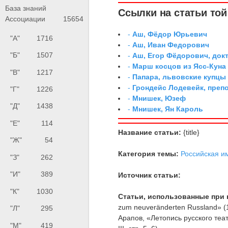
База знаний
Ссылки на статьи той 
Ассоциации
15654
-
Аш, Фёдор Юрьевич
"А"
1716
-
Аш, Иван Федорович
"Б"
1507
-
Аш, Егор Фёдорович, док
-
Марш косцов из Ясс-Куна
"В"
1217
-
Папара, львовские купцы
-
Грондейс Лодевейк, преп
"Г"
1226
-
Мнишек, Юзеф
"Д"
1438
-
Мнишек, Ян Кароль
"Е"
114
Название статьи:
{title}
"Ж"
54
Категория темы:
Российская и
"З"
262
"И"
389
Источник статьи:
"К"
1030
Статьи, использованные при 
zum neuveränderten Russland» (
"Л"
295
Арапов, «Летопись русского теа
"М"
419