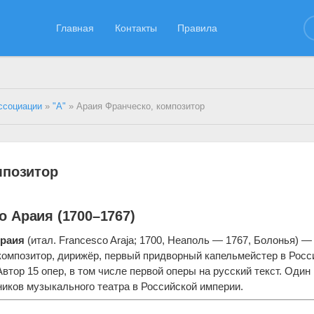
Главная
Контакты
Правила
ссоциации
»
"А"
» Араия Франческо, композитор
мпозитор
о Араия (1700–1767)
Араия
(итал. Francesco Araja; 1700, Неаполь — 1767, Болонья) —
композитор, дирижёр, первый придворный капельмейстер в Росс
Автор 15 опер, в том числе первой оперы на русский текст. Один 
иков музыкального театра в Российской империи.