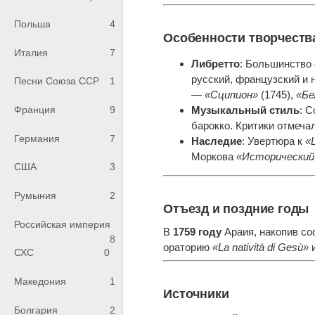
Польша
4
Особенности творчеств
Италия
7
Либретто
: Большинство 
русский, французский и 
Песни Союза ССР
1
—
«Сципион»
(1745),
«Бе
Музыкальный стиль
: 
Франция
9
барокко. Критики отмечал
Германия
7
Наследие
: Увертюра к
«
Моркова
«Исторический 
США
3
Румыния
2
Отъезд и поздние годы
Российская империя
В
1759 году
Араия, накопив со
8
ораторию
«La natività di Gesù»
СХС
0
Македония
1
Источники
Болгария
2