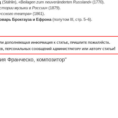
д
(Stählin),
«Beilagen zum neuveränderten Russland»
(1770).
стории музыки в России»
(1879).
усского театра»
(1861).
оварь Брокгауза и Ефрона
(полутом III, стр. 5–6).
или дополняющая информация к статье, пришлите пожалуйста.
, персональных сообщений администратору или автору статьи!
ия Франческо, композитор"