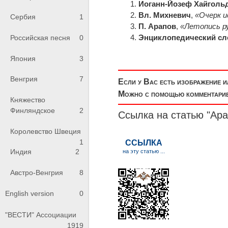
Иоганн-Йозеф Хайголь
Вл. Михневич
,
«Очерк и
Сербия
1
П. Арапов
,
«Летопись р
Энциклопедический сл
Российская песня
0
Япония
3
Венгрия
7
Если у Вас есть изображение 
Можно с помощью комментариев
Княжество
Финляндское
2
Ссылка на статью "Ара
Королевство Швеция
1
Индия
2
Австро-Венгрия
8
English version
0
"ВЕСТИ" Ассоциации
1919