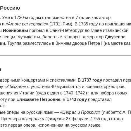
 Россию
. Уже к 1730-м годам стал известен в Италии как автор
) и
«Amore per regnante»
(1731, Рим). В 1735 году по приглашени
ы Иоанновны
прибыл в Санкт-Петербург во главе итальянской
и певцы, музыканты, балетные танцоры, декоратор
Джузеппе
ки
. Труппа разместилась в Зимнем дворце Петра I (на месте ка
е
идворными концертами и спектаклями. В
1737 году
поставил пер
ру
«Abiazare»
с участием 40 музыкантов и военных оркестров.
щения из Италии (куда ездил в 1740–1742 гг. для набора новых
оту при
Елизавете Петровне
. В
1743 году
представил
ии»
.
вые оперы на русский язык —
«Цефал и Прокрис»
(либретто А. П
. Премьера
«Цефала и Прокрис»
27 февраля 1755 года стала
это первая опера, исполненная на русском языке.