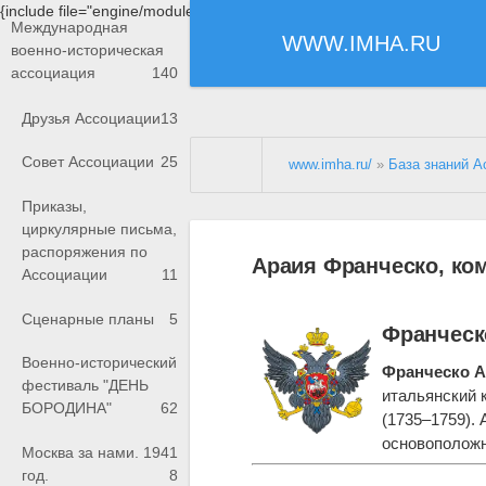
{include file="engine/modules/saperu/head.php"}
Международная
WWW.IMHA.RU
военно-историческая
ассоциация
140
Друзья Ассоциации
13
Совет Ассоциации
25
www.imha.ru/
»
База знаний А
Приказы,
циркулярные письма,
распоряжения по
Араия Франческо, ко
Ассоциации
11
Сценарные планы
5
Франческ
Военно-исторический
Франческо 
фестиваль "ДЕНЬ
итальянский 
БОРОДИНА"
62
(1735–1759). 
основоположн
Москва за нами. 1941
год.
8