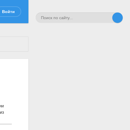
Войти
ии
из