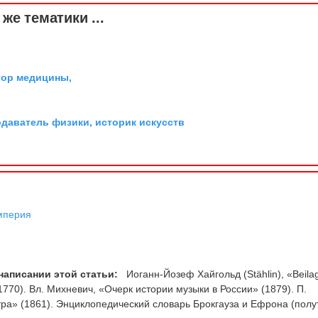
же тематики ...
тор медицины,
одаватель физики, историк искусств
мперия
написании этой статьи:
Иоганн-Йозеф Хайгольд (Stählin), «Beila
1770). Вл. Михневич, «Очерк истории музыки в России» (1879). П.
тра» (1861). Энциклопедический словарь Брокгауза и Ефрона (пол