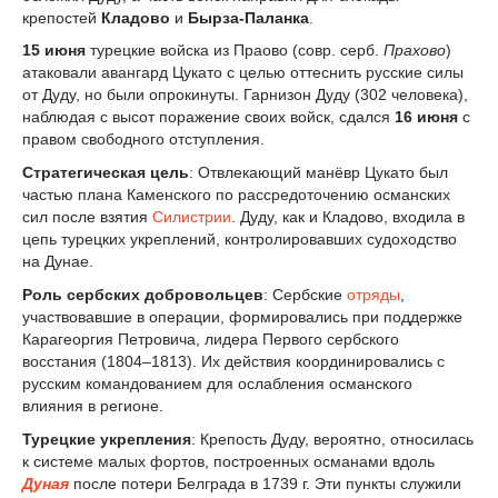
крепостей
Кладово
и
Бырза-Паланка
.
15 июня
турецкие войска из Праово (совр. серб.
Прахово
)
атаковали авангард Цукато с целью оттеснить русские силы
от Дуду, но были опрокинуты. Гарнизон Дуду (302 человека),
наблюдая с высот поражение своих войск, сдался
16 июня
с
правом свободного отступления.
Стратегическая цель
: Отвлекающий манёвр Цукато был
частью плана Каменского по рассредоточению османских
сил после взятия
Силистрии
. Дуду, как и Кладово, входила в
цепь турецких укреплений, контролировавших судоходство
на Дунае.
Роль сербских добровольцев
: Сербские
отряды
,
участвовавшие в операции, формировались при поддержке
Карагеоргия Петровича, лидера Первого сербского
восстания (1804–1813). Их действия координировались с
русским командованием для ослабления османского
влияния в регионе.
Турецкие укрепления
: Крепость Дуду, вероятно, относилась
к системе малых фортов, построенных османами вдоль
Дуная
после потери Белграда в 1739 г. Эти пункты служили