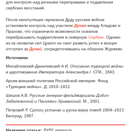
для контроля над речными переправами и подавления
сербских восстаний.
После капитуляции гарнизона Дуду русские войска
установили контроль над участком
Дуная
между Кладово и
Прахово, что ограничило возможности османов
перебрасывать подкрепления в северную
Сербию
. Однако
из-за нехватки сил Цукато не смог развить успех и вскоре
отступил за
Дунай
, сосредоточившись на обороне Журжево.
Источники
:
Михайловский-Данилевский А.И.
Описание турецкой войны
в царствование Императора Александра I
. СПб., 1843.
Архив внешней политики Российской империи. Фонд
«Турецкие войны». Д. 1810–1812.
Шишов А.В.
Русские генерал-фельдмаршалы Дибич-
Забалканский и Паскевич-Эриванский
. М., 2001.
Петровић Р.
Српски устанак и руска војна помоћ 1804–1813
.
Београд, 1987.
Название статьи:
ДУДУ, крепость