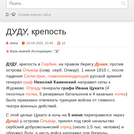
Полная версия сайта
ДУДУ, крепость
imha
10-04-2025, 23:49
16
База знаний Ассоциации
/
"Д"
ДУДУ
, крепость в
Сербии
, на правом берегу
Дуная
, против
острова
Ольмар
(совр. серб.
Олмар
). 1 июня 1810 г., после
падения
Силистрии
,
главнокомандующий
русской армией
генерал
граф
Николай Каменский
направил силы к
Журжево.
Отряду
генерала
графа Ивана Цукато
(4
пехотных
полка
, 5 резервных батальонов и 4 казачьих
полка
)
было приказано отвлекать турецкие войска от главного
театра военных действий.
С этой целью Цукато в ночь на
5 июня
переправился через
Дунай
у острова
Ольмар
, принял под своё начальство
сербский добровольческий
отряд
(около 1,5 тыс. человек) и
обложил Дуду, а часть войск направил для блокады