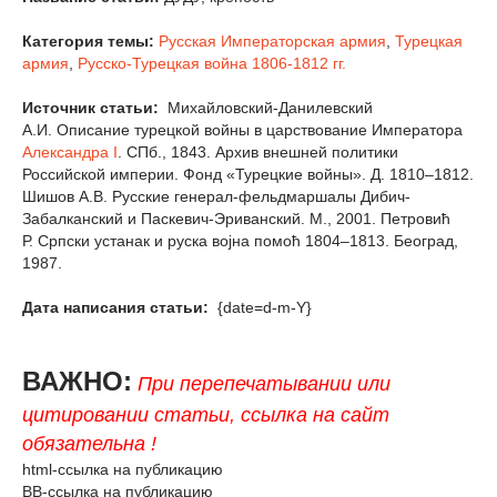
Категория темы:
Русская Императорская армия
,
Турецкая
армия
,
Русско-Турецкая война 1806-1812 гг.
Источник статьи:
Михайловский-Данилевский
А.И. Описание турецкой войны в царствование Императора
Александра I
. СПб., 1843. Архив внешней политики
Российской империи. Фонд «Турецкие войны». Д. 1810–1812.
Шишов А.В. Русские генерал-фельдмаршалы Дибич-
Забалканский и Паскевич-Эриванский. М., 2001. Петровић
Р. Српски устанак и руска војна помоћ 1804–1813. Београд,
1987.
Дата написания статьи:
{date=d-m-Y}
ВАЖНО:
При перепечатывании или
цитировании статьи, ссылка на сайт
обязательна !
html-ссылка на публикацию
BB-ссылка на публикацию