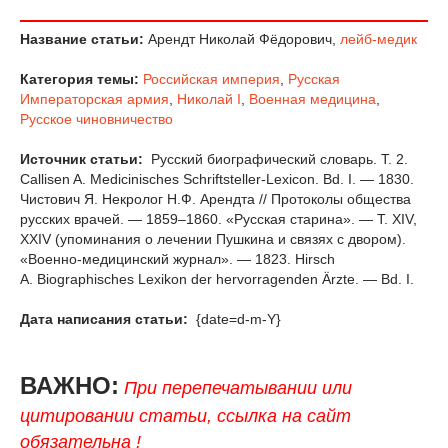
Название статьи:
Арендт Николай Фёдорович,
лейб-медик
Категория темы:
Российская империя
,
Русская
Императорская армия
,
Николай I
,
Военная медицина
,
Русское чиновничество
Источник статьи:
Русский биографический словарь. Т. 2.
Callisen A. Medicinisches Schriftsteller-Lexicon. Bd. I. — 1830.
Чистович Я. Некролог Н.Ф. Арендта // Протоколы общества
русских врачей. — 1859–1860. «Русская старина». — Т. XIV,
XXIV (упоминания о лечении Пушкина и связях с двором).
«Военно-медицинский журнал». — 1823. Hirsch
A. Biographisches Lexikon der hervorragenden Ärzte. — Bd. I.
Дата написания статьи:
{date=d-m-Y}
ВАЖНО:
При перепечатывании или
цитировании статьи, ссылка на сайт
обязательна !