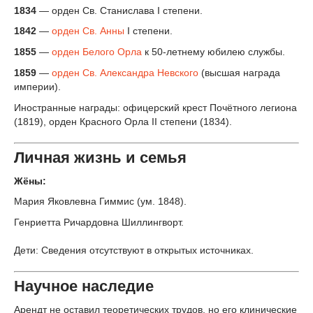
1834
— орден Св. Станислава I степени.
1842
—
орден Св. Анны
I степени.
1855
—
орден Белого Орла
к 50-летнему юбилею службы.
1859
—
орден Св. Александра Невского
(высшая награда
империи).
Иностранные награды: офицерский крест Почётного легиона
(1819), орден Красного Орла II степени (1834).
Личная жизнь и семья
Жёны:
Мария Яковлевна Гиммис (ум. 1848).
Генриетта Ричардовна Шиллингворт.
Дети: Сведения отсутствуют в открытых источниках.
Научное наследие
Арендт не оставил теоретических трудов, но его клинические