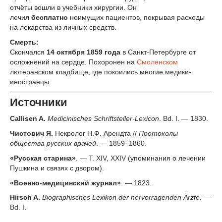
отчёты вошли в учебники хирургии. Он
лечил
бесплатно
неимущих пациентов, покрывая расходы
на лекарства из личных средств.
Смерть:
Скончался
14 октября 1859 года
в Санкт-Петербурге от
осложнений на сердце. Похоронен на
Смоленском
лютеранском кладбище, где покоились многие медики-
иностранцы.
Источники
Callisen A.
Medicinisches Schriftsteller-Lexicon
. Bd. I. — 1830.
Чистович Я.
Некролог Н.Ф. Арендта //
Протоколы
общества русских врачей
. — 1859–1860.
«Русская старина»
. — Т. XIV, XXIV (упоминания о лечении
Пушкина и связях с двором).
«Военно-медицинский журнал»
. — 1823.
Hirsch A.
Biographisches Lexikon der hervorragenden Ärzte
. —
Bd. I.