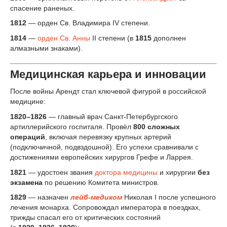
спасение раненых.
1812
— орден Св. Владимира IV степени.
1814
—
орден Св. Анны
II степени (в
1815
дополнен
алмазными знаками).
Медицинская карьера и инновации
После войны Арендт стал ключевой фигурой в российской
медицине:
1820–1826
— главный врач Санкт-Петербургского
артиллерийского госпиталя. Провёл
800 сложных
операций
, включая перевязку крупных артерий
(подключичной, подвздошной). Его успехи сравнивали с
достижениями европейских хирургов Грефе и Ларрея.
1821
— удостоен звания
доктора медицины
и хирургии
без
экзамена
по решению Комитета министров.
1829
— назначен
лейб-медиком
Николая I после успешного
лечения монарха. Сопровождал императора в поездках,
трижды спасал его от критических состояний