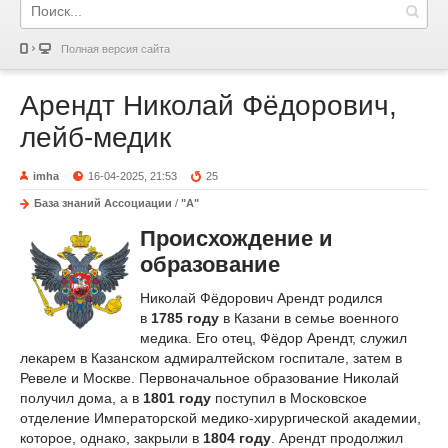
Полная версия сайта
Арендт Николай Фёдорович,
лейб-медик
imha
16-04-2025, 21:53
25
База знаний Ассоциации
/
"А"
Происхождение и
образование
Николай Фёдорович Арендт родился
в
1785 году
в Казани в семье военного
медика. Его отец, Фёдор Арендт, служил
лекарем в Казанском адмиралтейском госпитале, затем в
Ревеле и Москве. Первоначальное образование Николай
получил дома, а в
1801 году
поступил в Московское
отделение Императорской медико-хирургической академии,
которое, однако, закрыли в
1804 году
. Арендт продолжил