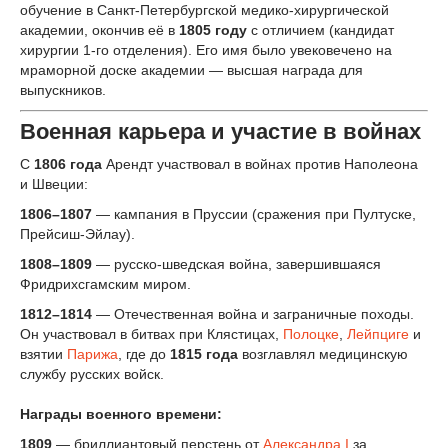
обучение в Санкт-Петербургской медико-хирургической
академии, окончив её в
1805 году
с отличием (кандидат
хирургии 1-го отделения). Его имя было увековечено на
мраморной доске академии — высшая награда для
выпускников.
Военная карьера и участие в войнах
С
1806 года
Арендт участвовал в войнах против Наполеона
и Швеции:
1806–1807
— кампания в Пруссии (сражения при Пултуске,
Прейсиш-Эйлау).
1808–1809
— русско-шведская война, завершившаяся
Фридрихсгамским миром.
1812–1814
— Отечественная война и заграничные походы.
Он участвовал в битвах при Клястицах,
Полоцке
,
Лейпциге
и
взятии
Парижа
, где до
1815 года
возглавлял медицинскую
службу русских войск.
Награды военного времени:
1809
— бриллиантовый перстень от
Александра I
за