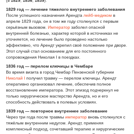
(в
1829
,
1836
,
1839
):
1829 год — лечение тяжелого внутреннего заболевания
После успешного назначения Арендта
лейб-медиком
в
апреле 1829 года, он в том же году столкнулся с первым
серьёзным вызовом.
Император
заболел опасной
внутренней болезнью, характер которой в источниках не
уточняется, но лечение было проведено настолько
эффективно, что Арендт укрепил своё положение при дворе.
Этот случай стал основанием для его постоянного
сопровождения Николая I в поездках.
1836 год — перелом ключицы в Чембаре
Во время визита в город Чембар Пензенской губернии
Николай I
получил травму — перелом ключицы. Арендт
оперативно организовал лечение, обеспечив полное
восстановление императора. Этот эпизод подчеркнул не
только хирургическое мастерство Арендта, но и его
способность действовать в полевых условиях.
1839 год — повторное внутреннее заболевание
Через три года после травмы
император
вновь столкнулся с
тяжёлым внутренним недугом. Арендт, применяя
комплексный подход, сочетавший терапию и хирургические