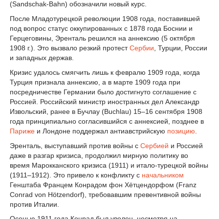
(Sandschak-Bahn) обозначили новый курс.
После Младотурецкой революции 1908 года, поставившей
под вопрос статус оккупированных с 1878 года Боснии и
Герцеговины, Эренталь решился на аннексию (5 октября
1908 г.). Это вызвало резкий протест
Сербии
, Турции, России
и западных держав.
Кризис удалось смягчить лишь к февралю 1909 года, когда
Турция признала аннексию, а в марте 1909 года при
посредничестве Германии было достигнуто соглашение с
Россией. Российский министр иностранных дел Александр
Извольский, ранее в Бучлау (Buchlau) 15–16 сентября 1908
года принципиально согласившийся с аннексией, позднее в
Париже
и Лондоне поддержал антиавстрийскую
позицию
.
Эренталь, выступавший против войны с
Сербией
и Россией
даже в разгар кризиса, продолжил мирную политику во
время Марокканского кризиса (1911) и итало-турецкой войны
(1911–1912). Это привело к конфликту с
начальником
Генштаба Францем Конрадом фон Хётцендорфом (Franz
Conrad von Hötzendorf), требовавшим превентивной войны
против Италии.
Осенью 1911 года Конрад был уволен, несмотря на