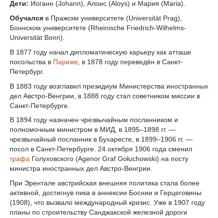
Дети:
Иоганн (Johann), Алоис (Aloys) и Мария (Maria).
Обучался
в Пражскм университете (Universität Prag),
Боннском университете (Rheinische Friedrich-Wilhelms-
Universität Bonn).
В 1877 году начал дипломатическую карьеру как атташе
посольства в
Париже
, в 1878 году переведён в Санкт-
Петербург.
В 1883 году возглавил президиум Министерства иностранных
дел Австро-Венгрии, в 1888 году стал советником миссии в
Санкт-Петербурге.
В 1894 году назначен чрезвычайным посланником и
полномочным министром в МИД, в 1895–1898 гг. —
чрезвычайный посланник в Бухаресте, в 1899–1906 гг. —
посол в Санкт-Петербурге. 24 октября 1906 года сменил
графа
Голуховского (Agenor Graf Gołuchowski) на посту
министра иностранных дел Австро-Венгрии.
При Эрентале австрийская внешняя политика стала более
активной, достигнув пика в аннексии Боснии и Герцеговины
(1908), что вызвало международный кризис. Уже в 1907 году
планы по строительству Санджакской железной дороги