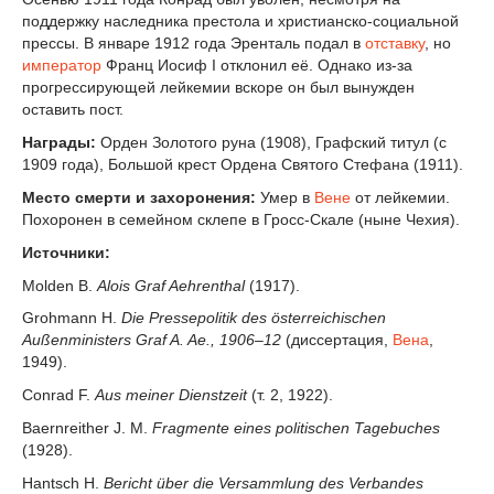
поддержку наследника престола и христианско-социальной
прессы. В январе 1912 года Эренталь подал в
отставку
, но
император
Франц Иосиф I отклонил её. Однако из-за
прогрессирующей лейкемии вскоре он был вынужден
оставить пост.
Награды:
Орден Золотого руна (1908), Графский титул (с
1909 года), Большой крест Ордена Святого Стефана (1911).
Место смерти и захоронения:
Умер в
Вене
от лейкемии.
Похоронен в семейном склепе в Гросс-Скале (ныне Чехия).
Источники:
Molden B.
Alois Graf Aehrenthal
(1917).
Grohmann H.
Die Pressepolitik des österreichischen
Außenministers Graf A. Ae., 1906–12
(диссертация,
Вена
,
1949).
Conrad F.
Aus meiner Dienstzeit
(т. 2, 1922).
Baernreither J. M.
Fragmente eines politischen Tagebuches
(1928).
Hantsch H.
Bericht über die Versammlung des Verbandes