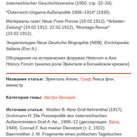
österreichischer Geschichtsvereine
(1950, стр. 32–33).
*Österreich-Ungarns Außenpolitik 1908–1914* (1930).
Материалы газет
Neue Freie Presse
(18.02.1912), *Arbeiter-
Zeitung* (19.02.1912, 22.02.1912), *Montags-Revue*
(23.02.1912).
Энциклопедии
Neue Deutsche Biographie (NDB)
,
Enciclopedia
Italiana (Enc.It.)
.
Обсуждения на исторических форумах
Historum
и
Axis
History Forum
(анализ роли Эренталя в Боснийском кризисе).
Название статьи:
Эренталь Алоис,
Граф
Лекса фон,
министр
Категория темы:
Австро-Венгрия
Источник статьи:
Molden B. Alois Graf Aehrenthal (1917).
Grohmann H. Die Pressepolitik des österreichischen
Außenministers Graf A. Ae., 1906–12 (диссертация,
Вена
,
1949). Conrad F. Aus meiner Dienstzeit (т. 2, 1922).
Baernreither J. M. Fragmente eines politischen Tagebuches