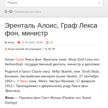
Полная версия сайта
Эренталь Алоис, Граф Лекса
фон, министр
imha
21-04-2025, 18:56
19
База знаний Ассоциации
/
"Э, Ю, Я"
Алоис
Граф
Лекса фон Эренталь (нем. Aloys Graf Lexa von
Aehrenthal), государственный деятель, министр и дипломат.
Родился в Гросс-Скале (чеш. Velký Skalník, нем. Groß-Skal),
Богемия, Австрийская империя (ныне Чехия), 27 сентября
1854 г.; †
Вена
(нем. Wien), Австро-Венгрия, 17 февраля
1912 г. Принадлежал к дворянскому роду Лекса фон
Эренталь.
Жена
— Паулина фон Сент-Женье (Pauline von Szent-
György).