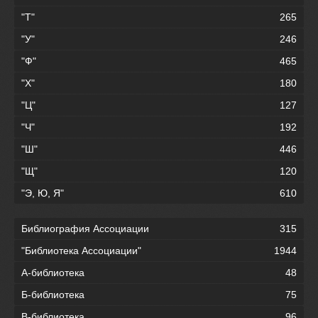
"Т"
265
"У"
246
"Ф"
465
"Х"
180
"Ц"
127
"Ч"
192
"Ш"
446
"Щ"
120
"Э, Ю, Я"
610
Библиография Ассоциации
315
"Библиотека Ассоциации"
1944
А-библиотека
48
Б-библиотека
75
В-библиотека
96