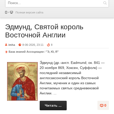
Полная версия сайта
Эдмунд, Святой король
Восточной Англии
imha
8-06-2026, 23:11
8
База знаний Ассоциации
/
"Э, Ю, Я"
Э́дмунд (др.-англ. Eadmund; ок. 841 —
20 ноября 869, Хоксен, Суффолк) —
последний независимый
англосаксонский король Восточной
Англии, мученик и один из самых
почитаемых святых средневековой
Англии. ...
Читать ...
0