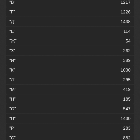
"В"
1217
"Г"
1226
"Д"
1438
"Е"
114
"Ж"
54
"З"
262
"И"
389
"К"
1030
"Л"
295
"М"
419
"Н"
185
"О"
547
"П"
1430
"Р"
283
"С"
882