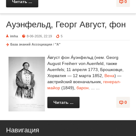
Читать ...
0
Ауэнфельд, Георг Август, фон
imha
8-06-2026, 22:19
5
База знаний Ассоциации
/
"А"
А́вгуст фон А́уэнфельд (нем. Georg
August Freiherr von Auenfeld, также
Auenfels; 11 апреля 1773, Брошковце,
Хорватия — 12 марта 1852,
Вена
) —
австрийский военачальник,
генерал-
майор
(1849),
барон
. ... ...
Читать ...
0
Навигация