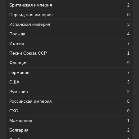
Британская империя
2
Персидская империя
0
Испанская империя
3
Польша
4
Италия
7
Песни Союза ССР
1
Франция
9
Германия
7
США
3
Румыния
2
Российская империя
8
СХС
0
Македония
1
Болгария
2