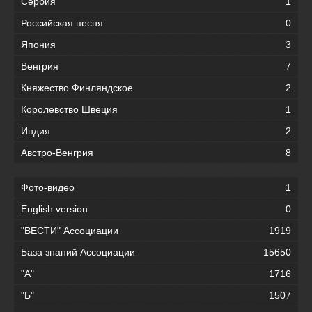
Сербия
1
Российская песня
0
Япония
3
Венгрия
7
Княжество Финляндское
2
Королевство Швеция
1
Индия
2
Австро-Венгрия
8
Фото-видео
1
English version
0
"ВЕСТИ" Ассоциации
1919
База знаний Ассоциации
15650
"А"
1716
"Б"
1507