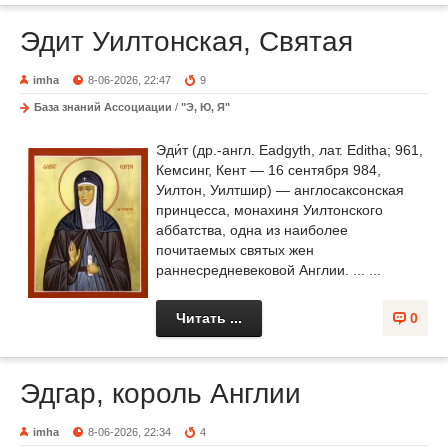
Эдит Уилтонская, Святая
imha
8-06-2026, 22:47
9
База знаний Ассоциации
/
"Э, Ю, Я"
Эди́т (др.-англ. Eadgyth, лат. Editha; 961,
Кемсинг, Кент — 16 сентября 984,
Уилтон, Уилтшир) — англосаксонская
принцесса, монахиня Уилтонского
аббатства, одна из наиболее
почитаемых святых жен
раннесредневековой Англии. ... ...
Читать ...
0
Эдгар, король Англии
imha
8-06-2026, 22:34
4