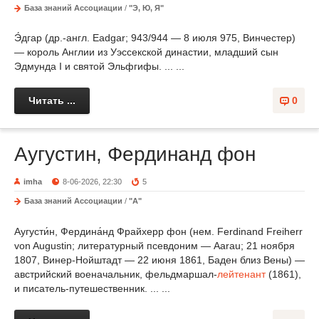
База знаний Ассоциации
/
"Э, Ю, Я"
Э́дгар (др.-англ. Eadgar; 943/944 — 8 июля 975, Винчестер)
— король Англии из Уэссекской династии, младший сын
Эдмунда I и святой Эльфгифы. ... ...
Читать ...
0
Аугустин, Фердинанд фон
imha
8-06-2026, 22:30
5
База знаний Ассоциации
/
"А"
Аугусти́н, Фердина́нд Фрайхерр фон (нем. Ferdinand Freiherr
von Augustin; литературный псевдоним — Aarau; 21 ноября
1807, Винер-Нойштадт — 22 июня 1861, Баден близ Вены) —
австрийский военачальник, фельдмаршал-
лейтенант
(1861),
и писатель-путешественник. ... ...