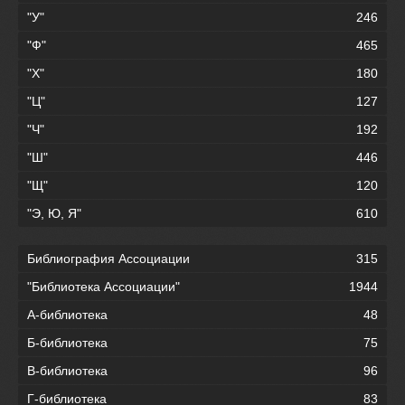
"У"
246
"Ф"
465
"Х"
180
"Ц"
127
"Ч"
192
"Ш"
446
"Щ"
120
"Э, Ю, Я"
610
Библиография Ассоциации
315
"Библиотека Ассоциации"
1944
А-библиотека
48
Б-библиотека
75
В-библиотека
96
Г-библиотека
83