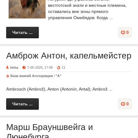
вестготской знати и местные племена,
оставались вне зоны прямого
управления Омейядов. Когда ...
Читать ...
0
Амброж Антон, капельмейстер
imha
7-05-2025, 17:08
11
База знаний Ассоциации
/
"А"
Ambrosch (Ambrož), Anton (Antonín, Antal); Ambrož ...
Читать ...
0
Марш Брауншвейга и
Люнебурга