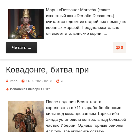
Марш «Dessauer Marsch» (также
известный как «Der alte Dessauer»)
считается одним из старейших немецких
военных маршей. Предположительно,
он имеет итальянские корни. ...
Читать ...
0
Ковадонге, битва при
imha
14-05-2025, 02:38
76
Испанская империя
/
"К"
После падения Вестготского
королевства в 711 г. арабо-берберские
силы под командованием Тарика ибн
Зияда установили контроль над большей
частью Иберии. Однако горные районы
Астурии, где укрылись остатки