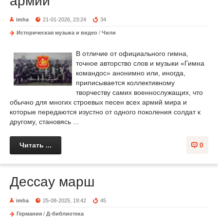
армии
imha
21-01-2026, 23:24
34
Историческая музыка и видео
/
Чили
В отличие от официального гимна,
точное авторство слов и музыки «Гимна
командос» анонимно или, иногда,
приписывается коллективному
творчеству самих военнослужащих, что
обычно для многих строевых песен всех армий мира и
которые передаются изустно от одного поколения солдат к
другому, становясь ...
Читать ...
0
Дессау марш
imha
25-08-2025, 19:42
45
Германия
/
Д-библиотека