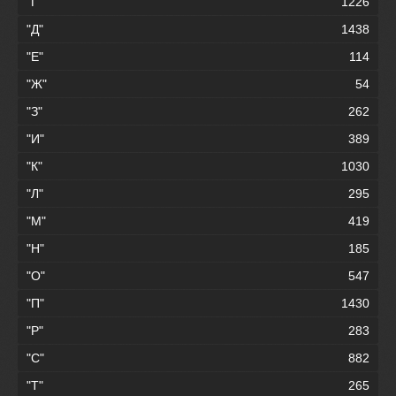
"Г"
1226
"Д"
1438
"Е"
114
"Ж"
54
"З"
262
"И"
389
"К"
1030
"Л"
295
"М"
419
"Н"
185
"О"
547
"П"
1430
"Р"
283
"С"
882
"Т"
265