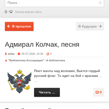
Полная версия сайта
В прошлое
В будущее
Адмирал Колчак, песня
imha
25-07-2026, 15:30
5
"Библиотека Ассоциации"
/
А-библиотека
Реют мачты над волнами, Вьется гордый
русский флаг: То идет на бой с врагами ...
...
Читать ...
0