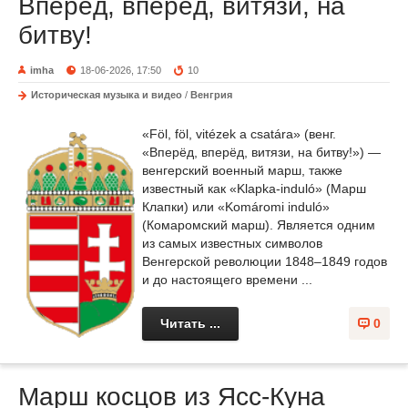
Вперёд, вперёд, витязи, на
битву!
imha
18-06-2026, 17:50
10
Историческая музыка и видео
/
Венгрия
«Föl, föl, vitézek a csatára» (венг.
«Вперёд, вперёд, витязи, на битву!») —
венгерский военный марш, также
известный как «Klapka-induló» (Марш
Клапки) или «Komáromi induló»
(Комаромский марш). Является одним
из самых известных символов
Венгерской революции 1848–1849 годов
и до настоящего времени ...
Читать ...
0
Марш косцов из Ясс-Куна