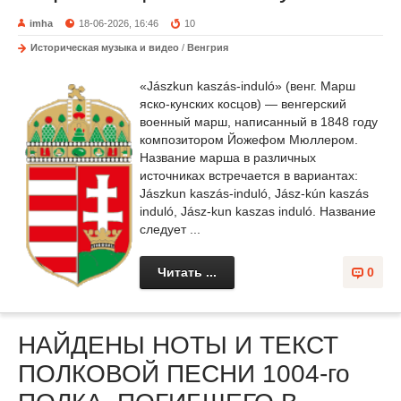
imha
18-06-2026, 16:46
10
Историческая музыка и видео
/
Венгрия
«Jászkun kaszás-induló» (венг. Марш
яско-кунских косцов) — венгерский
военный марш, написанный в 1848 году
композитором Йожефом Мюллером.
Название марша в различных
источниках встречается в вариантах:
Jászkun kaszás-induló, Jász-kún kaszás
induló, Jász-kun kaszas induló. Название
следует ...
Читать ...
0
НАЙДЕНЫ НОТЫ И ТЕКСТ
ПОЛКОВОЙ ПЕСНИ 1004-го