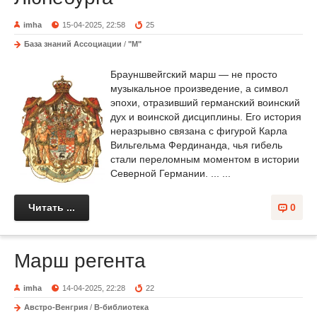
imha
15-04-2025, 22:58
25
База знаний Ассоциации
/
"М"
Брауншвейгский марш — не просто
музыкальное произведение, а символ
эпохи, отразивший германский воинский
дух и воинской дисциплины. Его история
неразрывно связана с фигурой Карла
Вильгельма Фердинанда, чья гибель
стали переломным моментом в истории
Северной Германии. ... ...
Читать ...
0
Марш регента
imha
14-04-2025, 22:28
22
Австро-Венгрия
/
В-библиотека