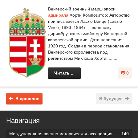
Венгерский военный марш эпохи
адмирала
Хорти Композитор: Авторство
приписывается Ласло Винце (László
Vince, 1893–1964) — военному
дирижёру, капельмейстеру Венгерской
королевской армии. Дата написания:
1920 год. Создан в период становления
Венгерского королевства под
регентством Миклоша Хорти. ... ...
Читать ...
0
В прошлое
В будущее
Навигация
Международная военно-историческая ассоциация
140