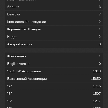
Япония
3
Венгрия
7
Княжество Финляндское
2
Королевство Швеция
1
Индия
2
Австро-Венгрия
8
Фото-видео
1
English version
0
"ВЕСТИ" Ассоциации
1919
База знаний Ассоциации
15650
"А"
1716
"Б"
1507
"В"
1217