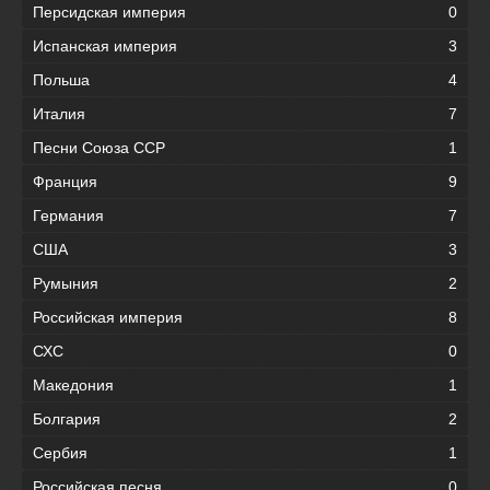
Персидская империя
0
Испанская империя
3
Польша
4
Италия
7
Песни Союза ССР
1
Франция
9
Германия
7
США
3
Румыния
2
Российская империя
8
СХС
0
Македония
1
Болгария
2
Сербия
1
Российская песня
0