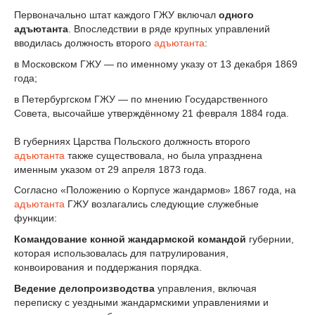
Первоначально штат каждого ГЖУ включал
одного
адъютанта
. Впоследствии в ряде крупных управлений
вводилась должность второго
адъютанта
:
в Московском ГЖУ — по именному указу от 13 декабря 1869
года;
в Петербургском ГЖУ — по мнению Государственного
Совета, высочайше утверждённому 21 февраля 1884 года.
В губерниях Царства Польского должность второго
адъютанта
также существовала, но была упразднена
именным указом от 29 апреля 1873 года.
Согласно «Положению о Корпусе жандармов» 1867 года, на
адъютанта
ГЖУ возлагались следующие служебные
функции:
Командование конной жандармской командой
губернии,
которая использовалась для патрулирования,
конвоирования и поддержания порядка.
Ведение делопроизводства
управления, включая
переписку с уездными жандармскими управлениями и