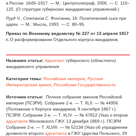
в России. 1649–1917. — М.: Центрполиграф, 2006. — С. 110–
125. (О структуре губернских жандармских управлений.)
Рууд Ч., Степанов С.
Фонтанка, 16: Политический сыск при
царях. — М.: Мысль, 1993. — С. 80–95.
Приказ по Военному ведомству № 227 от 13 апреля 1917
г.
О расформировании Отдельного корпуса жандармов.
Название статьи:
Адъютант
губернского (областного)
жандармского управления
Категория темы:
Российская империя
,
Русская
Императорская армия
,
Российская Государственность
Источник статьи:
Полное собрание законов Российской
империи (ПСЗРИ). Собрание 2-е. — Т. XLII. — № 44956
(Положение о Корпусе жандармов, 9 сентября 1867 г.).
ПСЗРИ. Собрание 2-е. — Т. XLIV. — № 47812 (Указ о втором
адъютанте
Московского ГЖУ, 13 декабря 1869 г.). ПСЗРИ.
Собрание 2-е. — Т. XLVIII. — № 52134 (Указ об упразднении
должности второго
адъютанта
в ГЖУ Царства Польского, 29