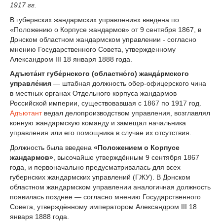
1917 гг.
В губернских жандармских управлениях введена по
«Положению о Корпусе жандармов» от 9 сентября 1867, в
Донском областном жандармском управлении - согласно
мнению Государственного Совета, утвержденному
Александром III 18 января 1888 года.
Адъюта́нт губе́рнского (областно́го) жанда́рмского
управле́ния
— штабная должность обер-офицерского чина
в местных органах Отдельного корпуса жандармов
Российской империи, существовавшая с 1867 по 1917 год.
Адъютант
ведал делопроизводством управления, возглавлял
конную жандармскую команду и замещал начальника
управления или его помощника в случае их отсутствия.
Должность была введена
«Положением о Корпусе
жандармов»
, высочайше утверждённым 9 сентября 1867
года, и первоначально предусматривалась для всех
губернских жандармских управлений (ГЖУ). В Донском
областном жандармском управлении аналогичная должность
появилась позднее — согласно мнению Государственного
Совета, утверждённому императором Александром III 18
января 1888 года.