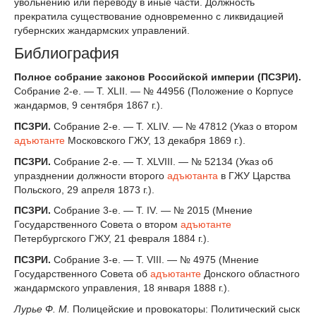
увольнению или переводу в иные части. Должность
прекратила существование одновременно с ликвидацией
губернских жандармских управлений.
Библиография
Полное собрание законов Российской империи (ПСЗРИ).
Собрание 2-е. — Т. XLII. — № 44956 (Положение о Корпусе
жандармов, 9 сентября 1867 г.).
ПСЗРИ.
Собрание 2-е. — Т. XLIV. — № 47812 (Указ о втором
адъютанте
Московского ГЖУ, 13 декабря 1869 г.).
ПСЗРИ.
Собрание 2-е. — Т. XLVIII. — № 52134 (Указ об
упразднении должности второго
адъютанта
в ГЖУ Царства
Польского, 29 апреля 1873 г.).
ПСЗРИ.
Собрание 3-е. — Т. IV. — № 2015 (Мнение
Государственного Совета о втором
адъютанте
Петербургского ГЖУ, 21 февраля 1884 г.).
ПСЗРИ.
Собрание 3-е. — Т. VIII. — № 4975 (Мнение
Государственного Совета об
адъютанте
Донского областного
жандармского управления, 18 января 1888 г.).
Лурье Ф. М.
Полицейские и провокаторы: Политический сыск