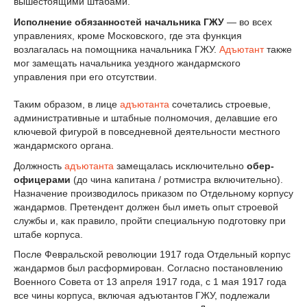
вышестоящими штабами.
Исполнение обязанностей начальника ГЖУ
— во всех
управлениях, кроме Московского, где эта функция
возлагалась на помощника начальника ГЖУ.
Адъютант
также
мог замещать начальника уездного жандармского
управления при его отсутствии.
Таким образом, в лице
адъютанта
сочетались строевые,
административные и штабные полномочия, делавшие его
ключевой фигурой в повседневной деятельности местного
жандармского органа.
Должность
адъютанта
замещалась исключительно
обер-
офицерами
(до чина капитана / ротмистра включительно).
Назначение производилось приказом по Отдельному корпусу
жандармов. Претендент должен был иметь опыт строевой
службы и, как правило, пройти специальную подготовку при
штабе корпуса.
После Февральской революции 1917 года Отдельный корпус
жандармов был расформирован. Согласно постановлению
Военного Совета от 13 апреля 1917 года, с 1 мая 1917 года
все чины корпуса, включая адъютантов ГЖУ, подлежали