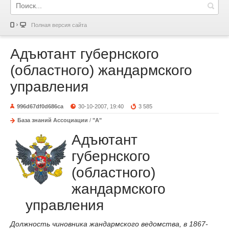
Полная версия сайта
Адъютант губернского
(областного) жандармского
управления
996d67df0d686ca
30-10-2007, 19:40
3 585
База знаний Ассоциации
/
"А"
Адъютант
губернского
(областного)
жандармского
управления
Должность чиновника жандармского ведомства, в 1867-