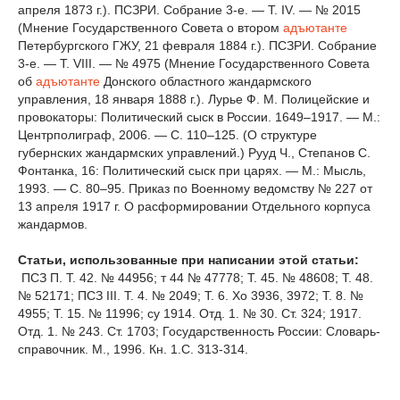
апреля 1873 г.). ПСЗРИ. Собрание 3-е. — Т. IV. — № 2015
(Мнение Государственного Совета о втором
адъютанте
Петербургского ГЖУ, 21 февраля 1884 г.). ПСЗРИ. Собрание
3-е. — Т. VIII. — № 4975 (Мнение Государственного Совета
об
адъютанте
Донского областного жандармского
управления, 18 января 1888 г.). Лурье Ф. М. Полицейские и
провокаторы: Политический сыск в России. 1649–1917. — М.:
Центрполиграф, 2006. — С. 110–125. (О структуре
губернских жандармских управлений.) Рууд Ч., Степанов С.
Фонтанка, 16: Политический сыск при царях. — М.: Мысль,
1993. — С. 80–95. Приказ по Военному ведомству № 227 от
13 апреля 1917 г. О расформировании Отдельного корпуса
жандармов.
Статьи, использованные при написании этой статьи:
ПСЗ П. Т. 42. № 44956; т 44 № 47778; Т. 45. № 48608; Т. 48.
№ 52171; ПСЗ III. Т. 4. № 2049; Т. 6. Хо 3936, 3972; Т. 8. №
4955; Т. 15. № 11996; су 1914. Отд. 1. № 30. Ст. 324; 1917.
Отд. 1. № 243. Ст. 1703; Государственность России: Словарь-
справочник. М., 1996. Кн. 1.С. 313-314.