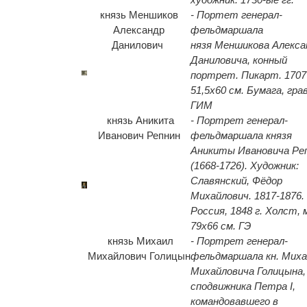
князь Меншиков
- Портет генерал-
Александр
фельдмаршала
Данилович
нязя Меншикова Алекса
Даниловича, конный
портрет. Пикарт. 1707 
51,5х60 см. Бумага, гра
ГИМ
князь Аникита
- Портрет генерал-
Иванович Репнин
фельдмаршала князя
Аникиты Ивановича Ре
(1668-1726). Художник:
Славянский, Фёдор
Михайлович. 1817-1876.
Россия, 1848 г. Холст, 
79х66 см. ГЭ
князь Михаил
- Портрет генерал-
Михайлович Голицын
фельдмаршала кн. Миха
Михайловича Голицына,
сподвижника Петра I,
командовавшего в