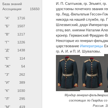
И. П. Салтыков, гр. Эльмпт, гр
База знаний
удостоены почетного звания г
Ассоциации
15650
пр. Люд.-Вильгельм Гессен-Го
"А"
1716
никогда на нашей службе, пр. 
Шлезвигский, дядя Императора
"Б"
1507
отец вел. княгини Наталии Ал
"В"
1217
кронпр. Германский Фридрих-В
Некоторые из генерал-фельдма
"Г"
1226
царствование
Императрицы
Ек
"Д"
1438
гр. А. И. и П. И. Шуваловы.
"Е"
114
"Ж"
54
"З"
262
"И"
389
"К"
1030
Мундир генерал-фельдмарша
"Л"
295
состоящих по Гвардии со
Россия. 18
"М"
419