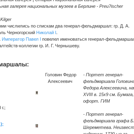
ная галерея национальных музеев в Берлине - Preu?ischer
Kilger
армии числились по спискам два генерал-фельдмаршал: гр. Д. А.
роль Черногорский
Николай I
.
.
Император
Павел I
повелел именоваться генерал-фельдмарша
тейств-коллегии гр. И. Г. Чернышеву.
дмаршалы:
Головин Федор
- Портет генерал-
Алексеевич
фельдмаршала Головин
Федора Алексеевича, на
XVIII в. 15х9 см. Бумага,
офорт. ГИМ
г.;
- Портет генерал-
фельдмаршала графа Б
);
Шереметева. Неизвес
художник. 1730-ые гг.