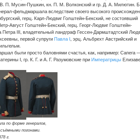
. В. П. Мусин-Пушкин, кн. П. М. Волконский и гр. Д. А. Милютин. 
енерал-фельдмаршала вследствие своего высокого происхожден
мбургский, герц. Карл-Людвиг Голштейн-Бекский, не состоявший
Петр-Август Голштейн-Бекский, герц. Георг-Людвиг Голштейн-
 Петра III, владетельный ландграф Гессен-Дармштадтский Людв
ексеевны, первой супруги
Павла I
, эрц. Альбрехт Австрийский и
ильгельм.
ршал были просто баловнями счастья, как, например: Сапега 
атерины I, гр. К. Г. и А. Г. Разумовские при
Императрицы
Елизаве
ла по форме генералов,
 съёмными погонами.
78 г.