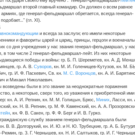
от государя своего ему вручено". "генерал-фельдмаршал-
лейтен
льдмаршал второй главный командир. Он должен о всем равное
 армиях, где генерал-фельдмаршал обретается, всегда генерал-
одобает..." (гл. XI).
.
авнокомандующим
и всегда за заслуги; его имели некоторые
енники и фавориты царей и цариц, принцы, герцоги и военачаль
ших со дня учреждения у нас звания генерал-фельдмаршал, у на
 в том числе 2 генерал-фельдмаршал-лейт. Из них некоторые
ыдающиеся победы и войны: гр. Б. П. Шереметев, кн. А. Д. Менш
мянцев, гр. А. В.
Суворов
, кн. М. И. Голенищев-Кутузов, кн. М. 
ибич, гр. И. Ф. Паскевич, Св. кн.
М. С. Воронцов
, кн. А. И. Барятин
ич и Михаил Николаевич.
 возведены были в это звание за неоднократные поражения
тво, а некоторые, сверх того, из уважения к приобретенной ими
р: кн. А. И. Репнин, кн. М. М. Голицын, Брюс,
Миних
, Ласси, кн. 
ий, кн. Н. В. Репнин, гр. М. Ф. Каменский, кн. А. А. Прозоровски
штейн
, кн. Ф. В. Сакен, гр. Ф. Ф. Берг и И. В. Гурко.
 гражданскую службу званием генерал-фельдмаршала были
кн. В. В. Долгорукий, кн. И. Ю. и Н. Ю. Трубецкие, гр. А. Б. Бутурл
-Рюмин, гр. З. Г. Чернышев, кн. Н. И. Салтыков, гр. И. Г. Черныше