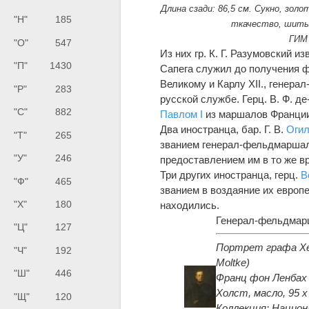
Длина сзади: 86,5 см. Сукно, зол
"Н"
185
ткачество, шитьё
ГИМ
"О"
547
Из них гр. К. Г. Разумовский 
"П"
1430
Сапега служил до получения 
Великому и Карлу XII., генера
"Р"
283
русской службе. Герц. В. Ф.
"С"
882
Павлом I
из маршалов Франции 
Два иностранца, бар. Г. В.
Оги
"Т"
265
званием генерал-фельдмарша
"У"
246
предоставлением им в то же в
Три других иностранца, герц.
В
"Ф"
465
званием в воздаяние их европе
"Х"
180
находились.
Генерал-фельдмарш
"Ц"
127
Портрет графа Хел
"Ч"
192
Moltke)
"Ш"
446
Франц фон Ленбах (
Холст, масло, 95 х
"Щ"
120
Коллекция: Национ