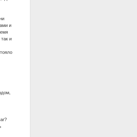
ни
ами и
ремя
 так и
стояло
рдом,
ar?
ь