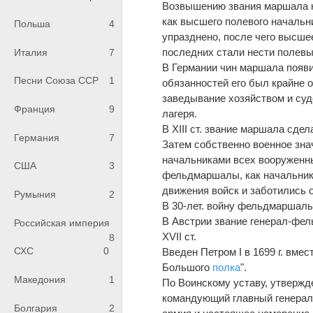
Возвышению звания маршала не
как высшего полевого начальни
Польша
4
упразднено, после чего высше
последних стали нести полевы
Италия
7
В Германии чин маршала появи
Песни Союза ССР
1
обязанностей его был крайне 
заведывание хозяйством и суд
Франция
9
лагеря.
В XIII ст. звание маршала сде
Германия
7
Затем собственно военное зна
начальниками всех вооруженны
США
3
фельдмаршалы, как начальники
движения войск и заботились 
Румыния
2
В 30-лет. войну фельдмаршал
В Австрии звание генерал-фел
Российская империя
XVII ст.
8
СХС
0
Введен Петром I в 1699 г. вме
Большого
полка
".
Македония
1
По Воинскому уставу, утвержд
командующий главный генерал 
Болгария
2