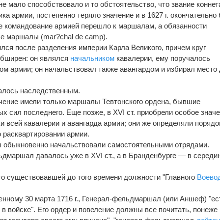
 мало способствовало и то обстоятельство, что звание коннет
ка армии, постепенно теряло значение и в 1627 г. окончательно
е командование армией перешло к маршалам, а обязанности
е маршалы (mar?chal de camp).
лся после разделения империи Карла Великого, причем круг
обширен: он являлся
начальником
кавалерии, ему поручалось
ом армии; он начальствовал также авангардом и избирал место
лалось наследственным.
чение имели только маршалы Тевтонского ордена, бывшие
х сил последнего. Еще позже, в XVI ст. приобрели особое знач
 всей кавалерии и авангарда армии; они же определяли порядо
о расквартировании армии.
ы обыкновенно начальствовали самостоятельными отрядами.
ьдмаршал давалось уже в XVI ст., а в Бранденбурге — в середи
сто существовавшей до того времени должности "Главного
Воево
енному 30 марта 1716 г., Генерал-фельдмаршал (или Аншеф) "ес
в войске". Его ордер и повеление должны все почитать, понеже