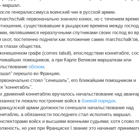
 - маршал.
осле генералиссимуса воинский чин в русской армии.
marchschalk первоначально значило конюх, но с течением време
отношения, существовавшие в рыцарские времена между господ
ами, являвшимися неразлучными спутниками своих господ во в
 охот, постепенно подняли как положение самих marchschalk’ов,
 в глазах общества.
и конюшенном графе (comes tabuli), впоследствии коннетабле, со
ближайших помощников, а при Карле Великом маршалкам или
альствование
обозом
.
аршал" перешло во Францию.
ервоначально стоял "сенешаль", его ближайшим помощником и
я "коннетабль".
х движений коннетаблю вручалось начальствование над аванга
бязанности лежало построение войск в
боевой порядок
.
о французской армии должности сенешаля начальствование над
ннетаблю, а обязанности последнего стал исполнять маршал.
инспекторами войск и высшими военными судьями; хотя слово m
лжность, но уже при Франциске I звание это начинает принимат