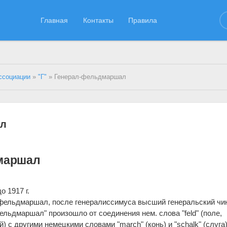
Главная
Контакты
Правила
ссоциации
»
"Г"
» Генерал-фельдмаршал
ал
маршал
о 1917 г.
фельдмаршал, после генералиссимуса высший генеральский чи
ельдмаршал" произошло от соединения нем. слова "feld" (поле,
) с другими немецкими словами "march" (конь) и "schalk" (слуга)