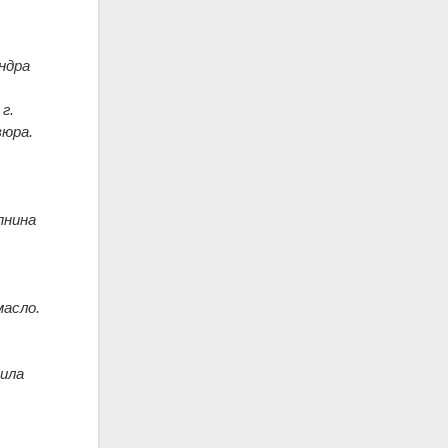
ндра
г.
вюра.
пнина
масло.
ила