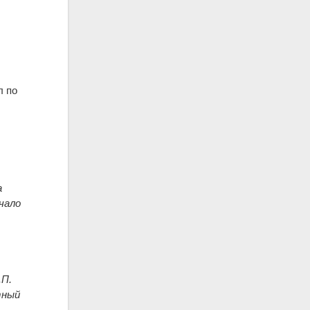
л по
а
чало
.П.
тный