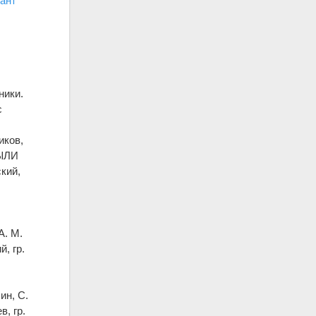
ант
ники.
с
иков,
БЫЛИ
ский,
А. М.
й, гр.
ин, С.
в, гр.