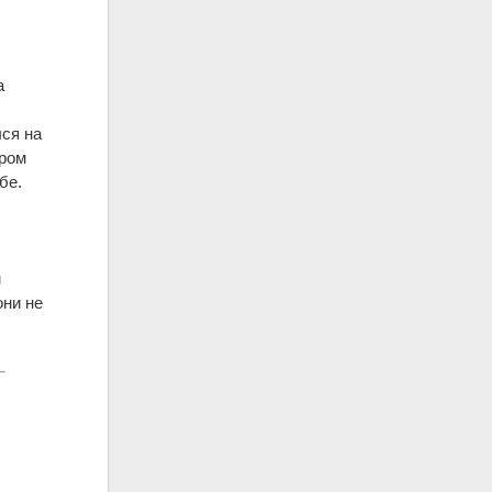
а
лся на
ором
бе.
м
они не