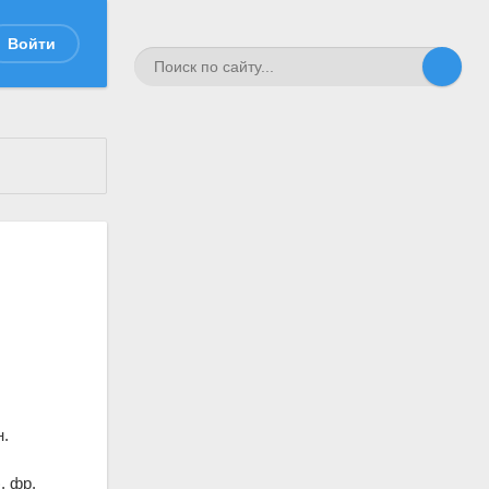
Войти
н.
, фр.