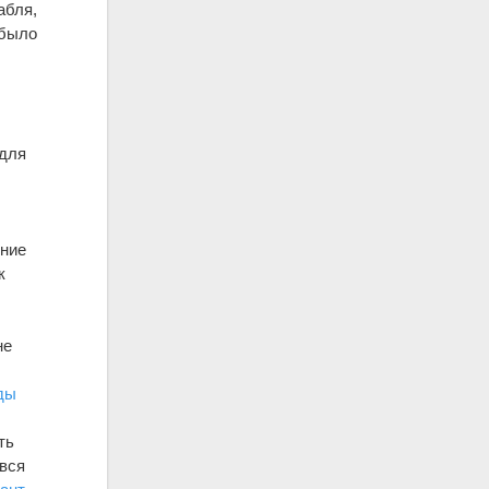
абля,
 было
 для
ение
к
не
ды
ть
 вся