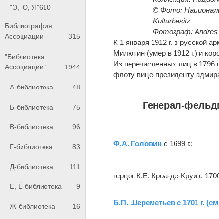
"Э, Ю, Я"
610
© Фото: Националь
Kulturbesitz
Библиография
Фотограф: Andres 
Ассоциации
315
К 1 января 1912 г. в русской 
Милютин (умер в 1912 г.) и ко
"Библиотека
Из перечисленных лиц в 1796 г
Ассоциации"
1944
флоту вице-президенту адмирал
А-библиотека
48
Генерал-фель
Б-библиотека
75
В-библиотека
96
Ф.А. Головин
с 1699 г.;
Г-библиотека
83
Д-библиотека
111
герцог К.Е. Кроа-де-Круи с 1700 
Е, Ё-библиотека
9
Б.П. Шереметьев с 1701 г. (см.
Ж-библиотека
16