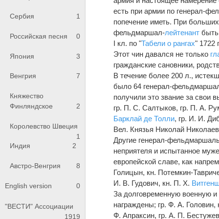
армия и настоящее намерение 
есть при армии по генерал-фе
Сербия
1
попечение иметь. При больших
фельдмаршал-
лейтенант
быть п
Российская песня
0
I кл. по "
Табели о рангах
" 1722 г
Этот чин давался не только
гл
Япония
3
гражданские сановники, родств
В течение более 200 л., истек
Венгрия
7
было 64 генерал-фельдмаршал,
Княжество
получили это звание за свои в
Финляндское
2
гр. П. С. Салтыков, гр. П. А. Ру
Барклай де Толли
, гр. И. И. Д
Королевство Швеция
Вел. Князья Николай Николаев
1
Другие генерал-фельдмаршалы
Индия
2
неприятеля и испытанное мужес
европейской славе, как напреме
Австро-Венгрия
8
Голицын, кн. Потемкин-Таврическ
И. В. Гудович, кн. П. Х.
Витген
English version
0
За долговременную военную и
награждены; гр. Ф. А. Головин, 
"ВЕСТИ" Ассоциации
Ф. Апраксин, гр. А. П. Бестужев
1919