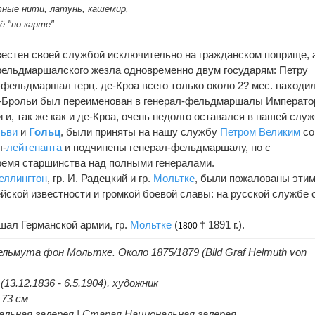
отные нити, латунь, кашемир,
 "по карте".
известен своей службой исключительно на гражданском поприще, 
фельдмаршалского жезла одновременно двум государям: Петру
л-фельдмаршал герц. де-Кроа всего только около 2? мес. находи
 де-Брольи был переименован в генерал-фельдмаршалы Императ
и, так же как и де-Кроа, очень недолго оставался в нашей служ
льви
и
Гольц
, были приняты на нашу службу
Петром Великим
со
л-
лейтенанта
и подчинены генерал-фельдмаршалу, но с
ремя старшинства над полными генералами.
еллингтон
, гр. И. Радецкий и гр.
Мольтке
, были пожалованы эти
йской известности и громкой боевой славы: на русской службе 
ал Германской армии, гр.
Мольтке
(
† 1891 г.).
1800
ьмута фон Мольтке. Около 1875/1879 (Bild Graf Helmuth von
13.12.1836 - 6.5.1904), художник
 73 см
альная галерея | Старая Национальная галерея