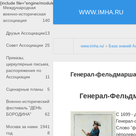
{include file="engine/modules/saperu/head.php"}
Международная
WWW.IMHA.RU
военно-историческая
ассоциация
140
Друзья Ассоциации
13
Совет Ассоциации
25
www.imha.ru/
»
База знаний А
Приказы,
циркулярные письма,
распоряжения по
Генерал-фельдмарш
Ассоциации
11
Сценарные планы
5
Генерал-Фельд
Военно-исторический
фестиваль "ДЕНЬ
С 1699 - д
БОРОДИНА"
62
Генерал-
Москва за нами. 1941
Слово "ф
год.
8
пёполевой