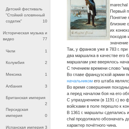
marechal
Детский фестиваль
Первый п
"Стойкий оловянный
Понятие 
содатик"
10
близкие 
их конюх
Историческая музыка и
походов и
видео
77
значение
Так, у франков уже в 783 г. пр
Чили
1
два маршалка в качестве его 
маршалам уже вверялось нач
Колумбия
2
С течением времени слово "м
Во главе французской армии п
Мексика
1
начальником
его штаба являлс
Албания
3
Во время совершения походны
а перед началом боя на его о
Британская империя
С упразднением (в 1191 г.) в
2
войсками в поле перешло к ко
Персидская
В 1361 г. маршалы сделались 
империя
0
chal продолжало обозначать до
характер почётного чина.
Испанская империя
3