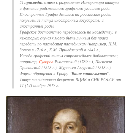
2)
присоединением
с разрешения Императора титула
и фамилии родственного графского угасшего рода.
Иностранные Графы делились на российские роды,
получившие титул иностранных государств, и
иностранные роды.
Графское достоинство передавалось по наследству; в
некоторых случаях могло быть личным без права
передать по наследству наследникам (например, Н.М.
Зотов в 1710 г., К.М. Пршедзецкий в 1843 г.).
Иногда графский титул сопровождался добавлениями,
например,
Суворов
-Рымникский (1789 г.), Паскевич-
Эриванский (1828 г.), Муравьев-Амурский (1858 г.).
Форма обращения к Графу
"Ваше сиятельство"
.
Титул ликвидирован декретом ВЦИК и СНК РСФСР от
11 (24) ноября 1917 г.