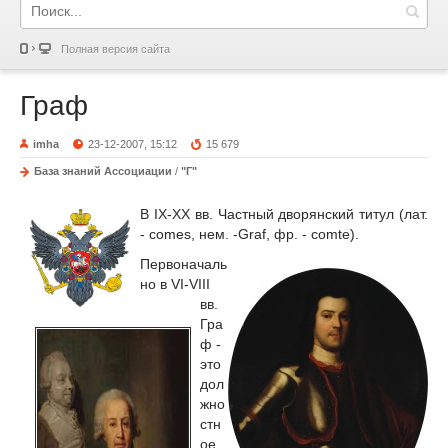
Полная версия сайта
Граф
imha
23-12-2007, 15:12
15 679
База знаний Ассоциации
/
"Г"
В IX-XX вв. Частный дворянский титул (лат.
- comes, нем. -Graf, фр. - comte).
Первоначаль
но в VI-VIII
вв.
Гра
ф -
это
дол
жно
стн
ое