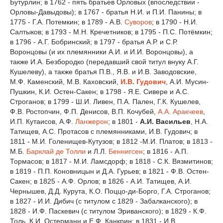
Бутурлин; в 1762 - пять братьев Орловых (впоследствии -
Орловы-Давыдовы); в 1767 - братья Н.И. и П.И. Панины; в
1775 - Г.А. Потемкин; в 1789 - А.В.
Суворов
; в 1790 - Н.И.
Салтыков; в 1793 - М.Н. Кречетников; в 1795 - П.С. Потёмкин;
в 1796 - А.Г. Бобринский; в 1797 - братья А.Р. и С.Р.
Воронцовы (и их племянники А.И. и И.И. Воронцовы), а
также И.А. Безбородко (передавший свой титул внуку А.Г.
Кушелеву), а также братья П.В., Я.В. и И.В. Заводовские,
М.Ф. Каменский, М.В. Каховский,
И.В. Гудович
, А.И. Мусин-
Пушкин, К.И. Остен-Сакен; в 1798 - Я.Е. Сивере и А.С.
Строганов; в 1799 - Ш.И. Ливен, П.А. Пален, Г.К. Кушелев,
Ф.В. Ростопчин, Ф.П. Денисов, В.П. Кочубей,
А.А. Аракчеев
,
И.П. Кутаисов, А.Ф.
Ланжерон
; в 1801 -
А.И. Васильев
, Н.А.
Татищев, А.С. Протасов с племянниками, И.В. Гудович; в
1811 - М.И. Голенищев-Кутузов; в 1812 -М.И. Платов; в 1813 -
М.Б.
Барклай де Толли
и Л.Л.
Беннигсен
; в 1816 - А.П.
Тормасов; в 1817 - М.И. Ламсдорф; в 1818 - С.К. Вязмитинов;
в 1819 - П.П. Коновницын и Д.А. Гурьев; в 1821 - Ф.В. Остен-
Сакен; в 1825 - А.Ф. Орлов; в 1826 - А.И. Татищев, А.И.
Чернышев, Д.Д. Курута, К.О. Поццо-ди-Борго, Г.А. Строганов;
в 1827 - И.И. Дибич (с титулом с 1829 - Забалканского); в
1828 - И.Ф. Паскевич (с титулом Эриванского); в 1829 - К.Ф.
Толь, К.И. Остерманн и Е.Ф. Канкрин; в 1831 - И.В.