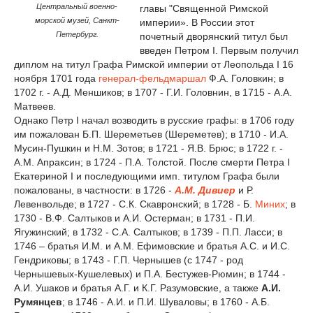
Центральный военно-
главы "Священной Римской
морской музей, Санкт-
империи». В России этот
Петербург.
почетный дворянский титул был
введен Петром I. Первым получил
диплом на титул Графа Римской империи от Леопольда I 16
ноября 1701 года
генерал-фельдмаршал
Ф.А. Головкин; в
1702 г. - А.Д. Меншиков; в 1707 - Г.И. Головнин, в 1715 - А.А.
Матвеев.
Однако Петр I начал возводить в русские графы: в 1706 году
им пожалован Б.П. Шереметьев (Шереметев); в 1710 - И.А.
Мусин-Пушкин и Н.М. Зотов; в 1721 - Я.В. Брюс; в 1722 г. -
A.M. Апраксин; в 1724 - П.А. Толстой. После смерти Петра I
Екатериной I и последующими имп. титулом Графа были
пожалованы, в частности: в 1726 -
A.M. Дивиер
и Р.
Левенвольде; в 1727 - С.К. Скавронский; в 1728 - Б.
Миних
; в
1730 - В.Ф. Салтыков и А.И. Остерман; в 1731 - П.И.
Ягужинский; в 1732 - С.А. Салтыков; в 1739 - П.П. Ласси; в
1746 – братья И.М. и A.M. Ефимовские и братья А.С. и И.С.
Гендриковы; в 1743 - Г.П. Чернышев (с 1747 - род
Чернышевых-Кушелевых) и П.А. Бестужев-Рюмин; в 1744 -
А.И. Ушаков и братья А.Г. и К.Г. Разумовские, а также
А.И.
Румянцев
; в 1746 - А.И. и П.И. Шуваловы; в 1760 - А.Б.