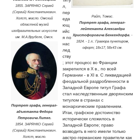
л,
1855. ЗАРЯНКО Сергей
пер
(Сергий) Константинович.
Райт, Томас.
еда
Холст, масло. Омский
Портрет графа, генерал-
ющ
областной музей
лейтенанта Александра
ийс
изобразительных искусств
Христофоровича Бенкендорфа
. -
я по
им. М.А.Врубеля, Омск.
1824. - 1 л.: Гравюра пунктиром,
нас
офорт; 18х17; 58х43 см.
лед
ству
; этот процесс во Франции
закрепился в X в., по всей
Германии - в XI в. С ликвидацией
феодальной раздробленности в
Западной Европе титул Графа
стал наследственным дворянским
титулом в странах с
Портрет графа, генерал-
монархическим правлением.
адъютанта Федора
Итак, графское достоинство
Петровича Литке.
исторически сложилось в
1854. ЗАРЯНКО Сергей
Западной Европе; право
(Сергий) Константинович.
возводить в него имели только
Холст, масло.
австро-германские правители как