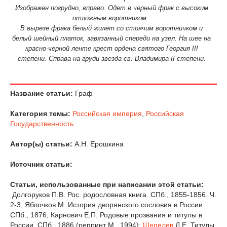
Изображен погрудно, вправо. Одет в черный фрак с высоким
отложным воротником.
В вырезе фрака белый жилет со стоячим воротничком и
белый шейный платок, завязанный спереди на узел. На шее на
красно-черной ленте крест ордена святого Георгия III
степени. Справа на груди звезда св. Владимира II степени.
Название статьи:
Граф
Категория темы:
Российская империя
,
Российская
Государственность
Автор(ы) статьи:
А.Н. Ерошкина
Источник статьи:
Статьи, использованные при написании этой статьи:
Долгоруков П.В. Рос. родословная книга. СПб., 1855-1856. Ч.
2-3; Яблочков М. История дворянского сословия в России.
СПб., 1876; Карнович Е.П. Родовые прозвания и титулы в
России. СПб., 1886 (репринт М., 1994);
Шепелев
Л.Е. Титулы,