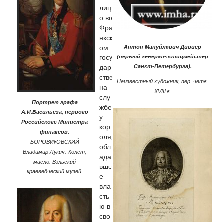
лиц
о во
Фра
нкск
ом
Антон Мануйлович Дивиер
госу
(первый генерал-полицмейстер
дар
Санкт-Петербурга).
стве
Неизвестный художник, пер. четв.
на
XVIII в.
слу
Портрет графа
жбе
А.И.Васильева, первого
у
Российского Министра
кор
финансов.
оля,
БОРОВИКОВСКИЙ
обл
Владимир Лукич. Холст,
ада
масло. Вольский
вше
краеведческий музей.
е
вла
сть
ю в
сво