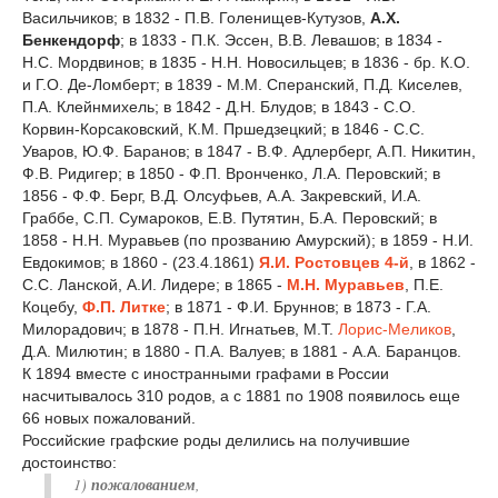
Васильчиков; в 1832 - П.В. Голенищев-Кутузов,
А.Х.
Бенкендорф
; в 1833 - П.К. Эссен, В.В. Левашов; в 1834 -
Н.С. Мордвинов; в 1835 - Н.Н. Новосильцев; в 1836 - бр. К.О.
и Г.О. Де-Ломберт; в 1839 - М.М. Сперанский, П.Д. Киселев,
П.А. Клейнмихель; в 1842 - Д.Н. Блудов; в 1843 - С.О.
Корвин-Корсаковский, К.М. Пршедзецкий; в 1846 - С.С.
Уваров, Ю.Ф. Баранов; в 1847 - В.Ф. Адлерберг, А.П. Никитин,
Ф.В. Ридигер; в 1850 - Ф.П. Вронченко, Л.А. Перовский; в
1856 - Ф.Ф. Берг, В.Д. Олсуфьев, А.А. Закревский, И.А.
Граббе, С.П. Сумароков, Е.В. Путятин, Б.А. Перовский; в
1858 - Н.Н. Муравьев (по прозванию Амурский); в 1859 - Н.И.
Евдокимов; в 1860 - (23.4.1861)
Я.И. Ростовцев 4-й
, в 1862 -
С.С. Ланской, А.И. Лидере; в 1865 -
М.Н. Муравьев
, П.Е.
Коцебу,
Ф.П. Литке
; в 1871 - Ф.И. Бруннов; в 1873 - Г.А.
Милорадович; в 1878 - П.Н. Игнатьев, М.Т.
Лорис-Меликов
,
Д.А. Милютин; в 1880 - П.А. Валуев; в 1881 - А.А. Баранцов.
К 1894 вместе с иностранными графами в России
насчитывалось 310 родов, а с 1881 по 1908 появилось еще
66 новых пожалований.
Российские графские роды делились на получившие
достоинство:
1)
пожалованием
,