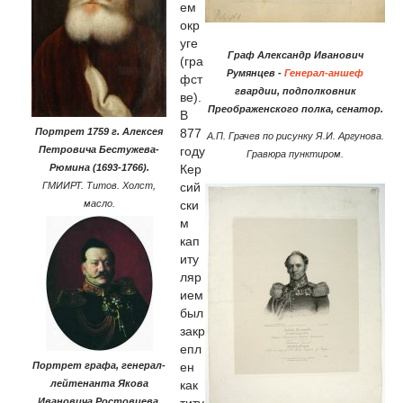
ем
окр
уге
Граф Александр Иванович
(гра
Румянцев -
Генерал-аншеф
фст
гвардии, подполковник
ве).
Преображенского полка, сенатор.
В
877
Портрет 1759 г. Алексея
А.П. Грачев по рисунку Я.И. Аргунова.
году
Петровича Бестужева-
Гравюра пунктиром.
Кер
Рюмина (1693-1766).
сий
Г
МИИРТ. Титов. Холст,
ски
масло.
м
кап
иту
ляр
ием
был
закр
епл
ен
Портрет графа, генерал-
как
лейтенанта Якова
титу
Ивановича Ростовцева.