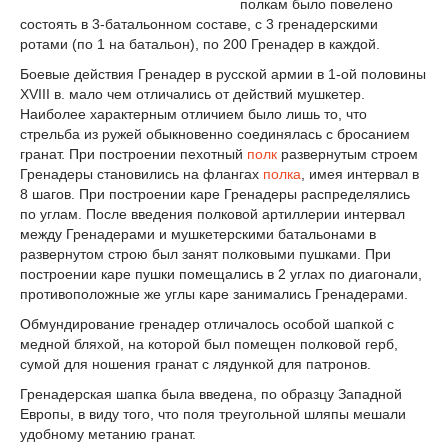
полкам было повелено
состоять в 3-батальонном составе, с 3 гренадерскими
ротами (по 1 на батальон), по 200 Гренадер в каждой.
Боевые действия Гренадер в русской армии в 1-ой половины
XVIII в. мало чем отличались от действий мушкетер.
Наиболее характерным отличием было лишь то, что
стрельба из ружей обыкновенно соединялась с бросанием
гранат. При построении пехотный
полк
развернутым строем
Гренадеры становились на флангах
полка
, имея интервал в
8 шагов. При построении каре Гренадеры распределялись
по углам. После введения полковой артиллерии интервал
между Гренадерами и мушкетерскими батальонами в
развернутом строю был занят полковыми пушками. При
построении каре пушки помещались в 2 углах по диагонали,
противоположные же углы каре занимались Гренадерами.
Обмундирование гренадер отличалось особой шапкой с
медной бляхой, на которой был помещен полковой герб,
сумой для ношения гранат с лядункой для патронов.
Гренадерская шапка была введена, по образцу Западной
Европы, в виду того, что поля треугольной шляпы мешали
удобному метанию гранат.