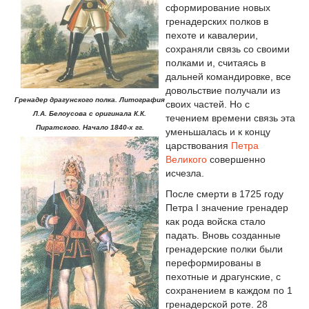
сформирование новых
гренадерских полков в
пехоте и кавалерии,
сохраняли связь со своими
полками и, считаясь в
дальней командировке, все
довольствие получали из
Гренадер драгунского полка. Литография
своих частей. Но с
Л.А. Белоусова с оригинала К.К.
течением времени связь эта
Пиратского. Начало 1840-х гг.
уменьшалась и к концу
царствования
Петра
Великого
совершенно
исчезла.
После смерти в 1725 году
Петра I значение гренадер
как рода войска стало
падать. Вновь созданные
гренадерские полки были
переформированы в
пехотные и драгунские, с
сохранением в каждом по 1
гренадерской роте. 28