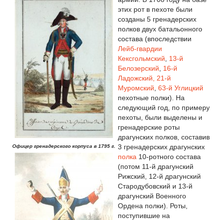
этих рот в пехоте были
созданы 5 гренадерских
полков двух батальонного
состава (впоследствии
Лейб-гвардии
Кексгольмский
,
13-й
Белозерский
,
16-й
Ладожский,
21-й
Муромский
,
63-й Углицкий
пехотные полки). На
следующий год, по примеру
пехоты, были выделены и
гренадерские роты
драгунских полков, составив
3 гренадерских драгунских
Офицер гренадерского корпуса в 1795 г.
полка
10-ротного состава
(потом 11-й драгунский
Рижский, 12-й драгунский
Стародубовский и 13-й
драгунский Военного
Ордена полки). Роты,
поступившие на