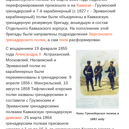
переформирование произошло и на
Кавказе
- Грузинский
гренадерский и 7-й карабинерный (с 1827 г. - Эриванский
карабинерный) полки были объединены в Кавказскую
гренадерную резервную бригаду, вошедшую в состав
Отдельного Кавказского корпуса. На пополнение этой
бригады были направлены подразделения
Херсонского
гренадерского полка
, а сам
полк
расформирован.
С воцарением 19 февраля 1855
года
Александра II
Астраханский,
Московский, Несвижский и
Эриванский полки из
карабинерных были
переименованы в гренадерские. 9
апреля 1856 г. Мингрельский, 10
августа 1858 Тифлисский егерские
полки названы гренадерскими и
составили с Грузинским и
Эриванским гренадерскими
полками Кавказскую гренадерскую
Чины Гренадерских полков в
дивизию
. 25 марта 1864
1881 году
гренадерским полкам присвоили
номера с 1-го по 16-й, за исключением Кексгольмского и