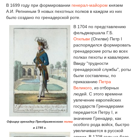
В 1699 году при формировании
генерал-майором
князем
А.И. Репниным 9 новых пехотных полков в каждом из них
было создано по гренадерской роте.
В 1704 по представлению
фельдмаршала Г.Б.
Огильви
(Огилви) Петр I
распорядился формировать
гренадерские роты во всех
полках пехоты и кавалерии.
Ввиду "трудности
гренадерской службы", роты
были составлены, по
приказанию
Петра
Великого
, из отборных
людей. С этого времени
увлечение европейских
государств Гренадерами
передается Петру I, и
значение Гренадер, как
Офицер гренадер Преображенского
полка
особого рода войск, быстро
в 1795 г.
увеличивается в русской
армии. В 1708 году на базе