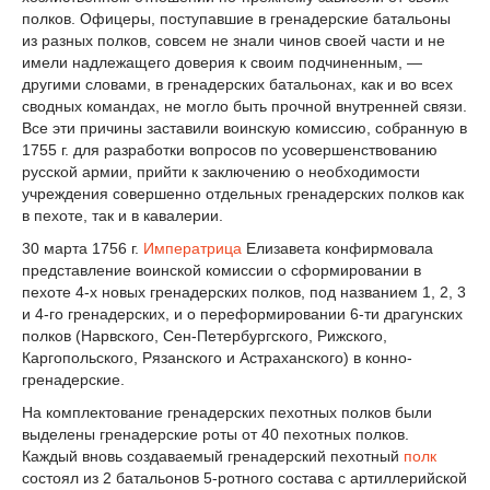
полков. Офицеры, поступавшие в гренадерские батальоны
из разных полков, совсем не знали чинов своей части и не
имели надлежащего доверия к своим подчиненным, —
другими словами, в гренадерских батальонах, как и во всех
сводных командах, не могло быть прочной внутренней связи.
Все эти причины заставили воинскую комиссию, собранную в
1755 г. для разработки вопросов по усовершенствованию
русской армии, прийти к заключению о необходимости
учреждения совершенно отдельных гренадерских полков как
в пехоте, так и в кавалерии.
30 марта 1756 г.
Императрица
Елизавета конфирмовала
представление воинской комиссии о сформировании в
пехоте 4-х новых гренадерских полков, под названием 1, 2, 3
и 4-го гренадерских, и о переформировании 6-ти драгунских
полков (Нарвского, Сен-Петербургского, Рижского,
Каргопольского, Рязанского и Астраханского) в конно-
гренадерские.
На комплектование гренадерских пехотных полков были
выделены гренадерские роты от 40 пехотных полков.
Каждый вновь создаваемый гренадерский пехотный
полк
состоял из 2 батальонов 5-ротного состава с артиллерийской