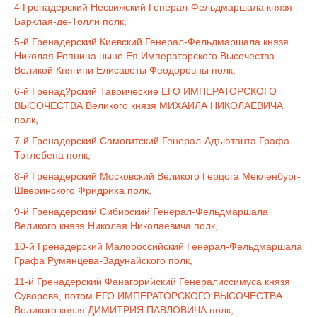
4 Гренадерский Несвижский Генерал-Фельдмаршала князя
Барклая-де-Толли полк,
5-й Гренадерский Киевский Генерал-Фельдмаршала князя
Николая Репнина ныне Ея Императорского Высочества
Великой Княгини Елисаветы Феодоровны полк,
6-й Гренад?рский Таврические ЕГО ИМПЕРАТОРСКОГО
ВЫСОЧЕСТВА Великого князя МИХАИЛА НИКОЛАЕВИЧА
полк,
7-й Гренадерский Самогитский Генерал-Адъютанта Графа
Тотлебена полк,
8-й Гренадерский Московский Великого Герцога Мекленбург-
Шверинского Фридриха полк,
9-й Гренадерский Сибирский Генерал-Фельдмаршала
Великого князя Николая Николаевича полк,
10-й Гренадерский Малороссийский Генерал-Фельдмаршала
Графа Румянцева-Задунайского полк,
11-й Гренадерский Фанагорийский Генералиссимуса князя
Суворова, потом ЕГО ИМПЕРАТОРСКОГО ВЫСОЧЕСТВА
Великого князя ДИМИТРИЯ ПАВЛОВИЧА полк,