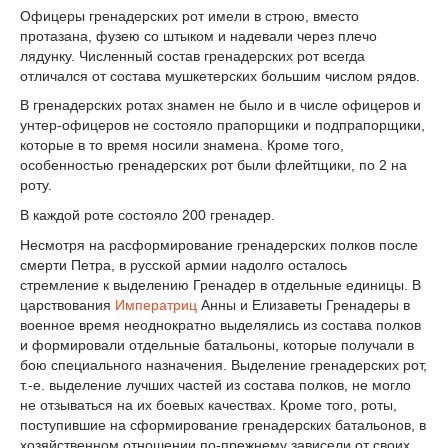
Офицеры гренадерских рот имели в строю, вместо
протазана, фузею со штыком и надевали через плечо
лядунку. Численный состав гренадерских рот всегда
отличался от состава мушкетерских большим числом рядов.
В гренадерских ротах знамен не было и в числе офицеров и
унтер-офицеров не состояло прапорщики и подпрапорщики,
которые в то время носили знамена. Кроме того,
особенностью гренадерских рот были флейтщики, по 2 на
роту.
В каждой роте состояло 200 гренадер.
Несмотря на расформирование гренадерских полков после
смерти Петра, в русской армии надолго осталось
стремление к выделению Гренадер в отдельные единицы. В
царствования
Императриц
Анны и Елизаветы Гренадеры в
военное время неоднократно выделялись из состава полков
и формировали отдельные батальоны, которые получали в
бою специального назначения. Выделение гренадерских рот,
т.-е. выделение лучших частей из состава полков, не могло
не отзываться на их боевых качествах. Кроме того, роты,
поступившие на сформирование гренадерских батальонов, в
хозяйственном отношении по-прежнему зависели от своих