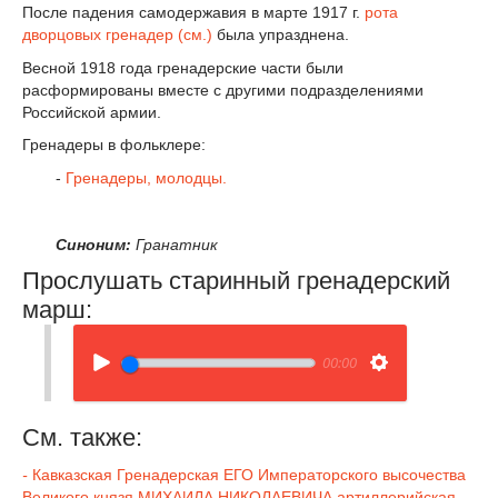
После падения самодержавия в марте 1917 г.
рота
дворцовых гренадер (см.)
была упразднена.
Весной 1918 года гренадерские части были
расформированы вместе с другими подразделениями
Российской армии.
Гренадеры в фольклере:
-
Гренадеры, молодцы.
Синоним:
Гранатник
Прослушать старинный гренадерский
марш:
00:00
См. также:
-
Кавказская Гренадерская ЕГО Императорского высочества
Великого князя МИХАИЛА НИКОЛАЕВИЧА артиллерийская