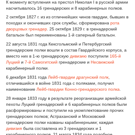
К моменту вступления на престол Николая I в русской армии
насчитывалось 16 гренадерских и 8 карабинерных полков.
2 октября 1827 г. из из отличнейших чинов гвардии, бывших в
походах и окончивших срок службы, сформирована
рота
дворцовых гренадер
. 25 октября 1829 г. в гренадерский
батальон был переименованы 1-й саперный батальон.
22 августа 1831 года Кексгольмский и Петербургский
гренадерские полки вошли в состав Гвардейского корпуса, а
вместо них в 1-ю гренадерскую
дивизию
поступили
165-й
Луцкий
и
7-й Самогитский
гренадерские и
Несвижский
карабинерный полки.
6 декабря 1831 года
Лейб-гвардии драгунский полк
,
отличившийся в войне 1831 года с поляками, получил
наименование
Лейб-гвардии Конно-гренадерского полка
.
28 январе 1833 году в результате реорганизации армейской
пехоты Луцкий гренадерский и 6 карабинерных полков были
расформированы и поступили на укомплектование прочих
гренадерских полков; Астраханский и Московский
гренадерские полки названы карабинерными; каждая
дивизия
была составлена из 3 гренадерских и 1
карабинерного полков. 21 марта 1834 года подобное