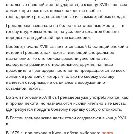
остальные европейские государства, и к концу XVII в. во всех
армиях при пехотных полках находятся особые
гренадерские роты, составленные из самых храбрых солдат.
Гренадерам назначали на более ответственные места, — в
голову штурмовых колонн, на усиление флангов боевого
порядка и для действий против кавалерии.
Вообще, начало XVIII ст. является самой блестящей эпохой в
истории Гренадер, как пехоты, имеющей специальное
назначение. Но с течением времени увлечение это,
вследствие развития огнестрельного оружия, начинает
проходить, и Гренадеры постепенно превращаются во всех
армиях в род войск, который только по своему составу
является отборным, не отличаясь в вооружении от
остальной пехоты.
Во 2-ой половине XVIII ст. Гренадеры уже употребляются, как
и прочая пехота, но назначаются исключительно в те места,
где требуется придать боевому порядку особую стойкость.
В России гренадерские части стали создаваться в конце XVII
в.
В 1679 г., при походе в Киев, в обозе выборного
полка