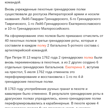
командой.
Вновь учрежденные пехотные гренадерские полки
существовали до роспуска Императорской армии и носили
названия: Лейб-Гвардии Гренадерского, 6-го Гренадерского
Таврического, 1-го Лейб-Гренадерского Екатеринославского
и 10-го Гренадерского Малороссийского.
На сформирование этих полков было приказано отчислить от
40 пехотных полков третьи гренадерские роты, которые и
составили в каждом
полку
2 батальона 5-ротного состава с
артиллерийской командой.
При Петре III 13 марта 1762 года 2 гренадерских
полка
были
вновь переименованы в пехотные, а из 2 других создано 6
отдельных гренадерских батальонов.
Екатерина II
, вступив
на престол, 5 июля 1762 года отменила это
переформирование и восстановила с 1-го по 4-й
гренадерские пехотные полки.
В 1763 году употребление ручных гранат в пехоте и
кавалерии было отменено. В результате гренадерские роты в
драгунских полках упразднялись, конно-гренадерские полки
переформировывались в карабинерные. В пехоте кроме 4
гренадерских полков было приказано иметь в каждом