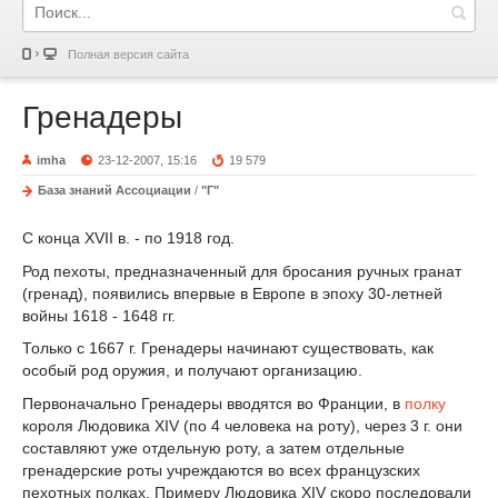
Полная версия сайта
Гренадеры
imha
23-12-2007, 15:16
19 579
База знаний Ассоциации
/
"Г"
С конца XVII в. - по 1918 год.
Род пехоты, предназначенный для бросания ручных гранат
(гренад), появились впервые в Европе в эпоху 30-летней
войны 1618 - 1648 гг.
Только с 1667 г. Гренадеры начинают существовать, как
особый род оружия, и получают организацию.
Первоначально Гренадеры вводятся во Франции, в
полку
короля Людовика XIV (по 4 человека на роту), через 3 г. они
составляют уже отдельную роту, а затем отдельные
гренадерские роты учреждаются во всех французских
пехотных полках. Примеру Людовика XIV скоро последовали