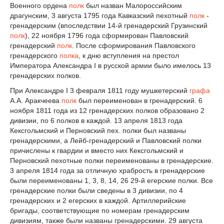
Военного ордена
полк
был назван Малороссийским
драгунским, 3 августа 1795 года Кавказский пехотный
полк
-
гренадерским (впоследствии 14-й гренадерский Грузинский
полк
), 22 ноября 1796 года сформирован Павловский
гренадерский
полк
. После сформирования Павловского
гренадерского
полка
, к дню вступления на престол
Императора Александра I в русской армии было имелось 13
гренадерских полков.
При Александре I 3 февраля 1811 году мушкетерский
графа
А.А. Аракчеева
полк
был переименован в гренадерский. 6
ноября 1811 года из 12 гренадерских полков образовано 2
дивизии, по 6 полков в каждой. 13 апреля 1813 года
Кексгольмский и Перновский пех. полки был названы
гренадерскими, а Лейб-гренадерский и Павловский полки
причислены к гвардии и вместо них Кексгольмский и
Перновский пехотные полки переименованы в гренадерские.
3 апреля 1814 года за отличную храбрость в гренадерские
были переименованы 1, 3, 8, 14, 26 29-й егерские полки. Все
гренадерские полки были сведены в 3 дивизии, по 4
гренадерских и 2 егерских в каждой. Артиллерийские
бригады, соответствующие по номерам гренадерским
дивизиям, также были названы гренадерскими. 29 августа