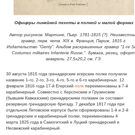
Офицеры линейной пехоты в полной и малой формах
Автор рисунков: Мартине, Пьер. 1781-1815 (?). Неизвестн
гравер, перв. четв. XIX в. Франция, Париж, 1815 г.
Издательство "Genty". Альбом раскрашенных гравюр "1-re Su
Costumes militaires Infanterie Russe.". Бумага, резец, офорт
акварель. 27,5х20,2 см. ГЭ.
30 августа 1815 года гренадерские егерские полки получили
название 1-го, 2-го, 3-го, 4-го, 5-го и 6-го карабинерных. 12
февраля 1816 года 17-й Егерский
полк
переименованы в 7-й
карабинерный. Совместно с Херсонским и Грузинским
(бывшим Кавказским) гренадерскими полками он составил
резервную гренадерскую бригаду. 7 декабря 1817 года при
отдельном Литовском корпусе были сформированы 1-й и 2-й
гренадерские и карабинерный полки, переименованы 4
марта 1825 года в Самогитский и Луцкий гренадерский и
Несвижский карабинерный.