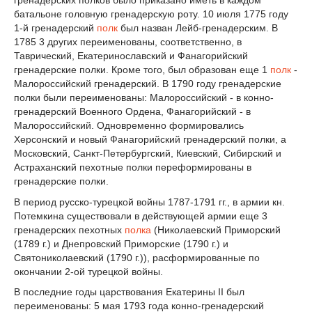
батальоне головную гренадерскую роту. 10 июля 1775 году
1-й гренадерский
полк
был назван Лейб-гренадерским. В
1785 3 других переименованы, соответственно, в
Таврический, Екатеринославский и Фанагорийский
гренадерские полки. Кроме того, был образован еще 1
полк
-
Малороссийский гренадерский. В 1790 году гренадерские
полки были переименованы: Малороссийский - в конно-
гренадерский Военного Ордена, Фанагорийский - в
Малороссийский. Одновременно формировались
Херсонский и новый Фанагорийский гренадерский полки, а
Московский, Санкт-Петербургский, Киевский, Сибирский и
Астраханский пехотные полки переформированы в
гренадерские полки.
В период русско-турецкой войны 1787-1791 гг., в армии кн.
Потемкина существовали в действующей армии еще 3
гренадерских пехотных
полка
(Николаевский Приморский
(1789 г.) и Днепровский Приморские (1790 г.) и
Святониколаевский (1790 г.)), расформированные по
окончании 2-ой турецкой войны.
В последние годы царствования Екатерины II был
переименованы: 5 мая 1793 года конно-гренадерский