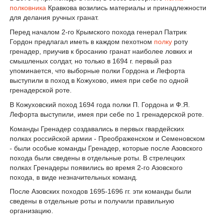
полковника
Кравкова возились материалы и принадлежности
для делания ручных гранат.
Перед началом 2-го Крымского похода генерал Патрик
Гордон предлагал иметь в каждом пехотном
полку
роту
гренадер, приучив к бросанию гранат наиболее ловких и
смышленых солдат, но только в 1694 г. первый раз
упоминается, что выборные полки Гордона и Лефорта
выступили в поход в Кожухово, имея при себе по одной
гренадерской роте.
В Кожуховский поход 1694 года полки П. Гордона и Ф.Я.
Лефорта выступили, имея при себе по 1 гренадерской роте.
Команды Гренадер создавались в первых гвардейских
полках российской армии - Преображенском и Семеновском
- были особые команды Гренадер, которые после Азовского
похода были сведены в отдельные роты. В стрелецких
полках Гренадеры появились во время 2-го Азовского
похода, в виде незначительных команд.
После Азовских походов 1695-1696 гг. эти команды были
сведены в отдельные роты и получили правильную
организацию.