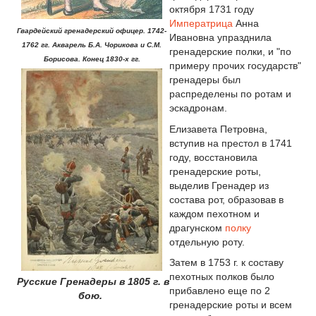
октября 1731 году
Императрица
Анна
Гвардейский гренадерский офицер. 1742-
Ивановна упразднила
1762 гг. Акварель Б.А. Чорикова и С.М.
гренадерские полки, и "по
Борисова. Конец 1830-х гг.
примеру прочих государств"
гренадеры был
распределены по ротам и
эскадронам.
Елизавета Петровна,
вступив на престол в 1741
году, восстановила
гренадерские роты,
выделив Гренадер из
состава рот, образовав в
каждом пехотном и
драгунском
полку
отдельную роту.
Затем в 1753 г. к составу
пехотных полков было
Русские Гренадеры в
1805 г. в
прибавлено еще по 2
б
ою.
гренадерские роты и всем