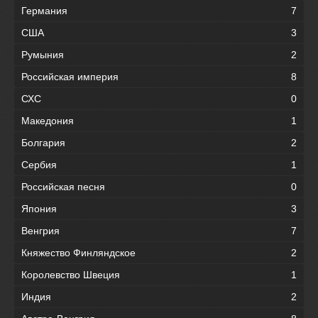
Германия
7
США
3
Румыния
2
Российская империя
8
СХС
0
Македония
1
Болгария
2
Сербия
1
Российская песня
0
Япония
3
Венгрия
7
Княжество Финляндское
2
Королевство Швеция
1
Индия
2