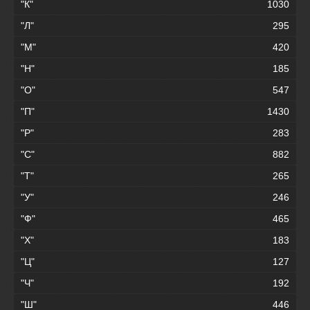
"К"
1030
"Л"
295
"М"
420
"Н"
185
"О"
547
"П"
1430
"Р"
283
"С"
882
"Т"
265
"У"
246
"Ф"
465
"Х"
183
"Ц"
127
"Ч"
192
"Ш"
446