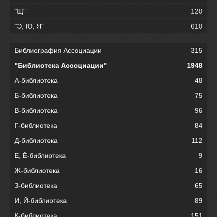
"Щ"
120
"Э, Ю, Я"
610
Библиография Ассоциации
315
"Библиотека Ассоциации"
1948
А-библиотека
48
Б-библиотека
75
В-библиотека
96
Г-библиотека
84
Д-библиотека
112
Е, Ё-библиотека
9
Ж-библиотека
16
З-библиотека
65
И, Й-библиотека
89
К-библиотека
151