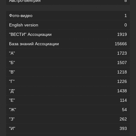
Австро-Венгрия
8
Фото-видео
1
English version
0
"ВЕСТИ" Ассоциации
1919
База знаний Ассоциации
15666
"А"
1723
"Б"
1507
"В"
1218
"Г"
1226
"Д"
1438
"Е"
114
"Ж"
54
"З"
262
"И"
393