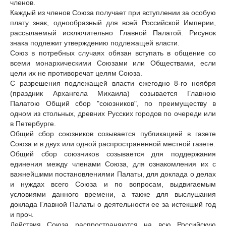
членов.
Каждый из членов Союза получает при вступлении за особую
плату знак, однообразный для всей Российской Империи,
рассылаемый исключительно Главной Палатой. Рисунок
знака подлежит утверждению подлежащей власти.
Союз в потребных случаях обязан вступать в общение со
всеми монархическими Союзами или Обществами, если
цели их не противоречат целям Союза.
С разрешения подлежащей власти ежегодно 8-го ноября
(праздник Архангела Михаила) созывается Главною
Палатою Общий сбор "союзников", по преимуществу в
одном из стольных, древних Русских городов по очереди или
в Петербурге.
Общий сбор союзников созывается публикацией в газете
Союза и в двух или одной распространенной местной газете.
Общий сбор союзников созывается для поддержания
единения между членами Союза, для ознакомления их с
важнейшими постановлениями Палаты, для доклада о делах
и нуждах всего Союза и по вопросам, выдвигаемым
условиями данного времени, а также для выслушания
доклада Главной Палаты о деятельности ее за истекший год
и проч.
Действия Союза распространяются на всю Российскую