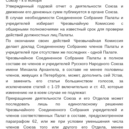
Союзу - к 8 ноября
Утвержденный годовой отчет о деятельности Союза и
движении его денежных сумм публикуется в органе Союза.
В случае необходимости Соединенное Собрание Палаты и
учредителей избирает Чрезвычайную Комиссию с
обширными полномочиями на известный срок для проверки
действий должностных лиц Палаты.
По окончании своих действий Чрезвычайная Комиссия
делает доклад Соединенному Собранию членов Палаты и
учредителей при отсутствии же последних - одной Палате.
Чрезвычайное Соединенное Собрание Палаты в полном
составе ее членов и учредителей Русского Народного Союза
имени Михаила Архангела, в составе не менее половины
членов, живущих в Петербурге, может, дополнить сей Устав,
и заменить его статьи большинством голосов, за
исключением статей с 1-19 включительно и ст. 43, которые
изменению ни в коем случае не подлежат.
Прекращение деятельности Союза и его Отделов может
последовать лишь по единогласному решению
Чрезвычайного Соединенного Собрания учредителей и
членов соответственных Палат в составе, предусмотренном
параграфом 62, или же при условии уменьшения числа
членов Союза того или другого его Отдела, менее