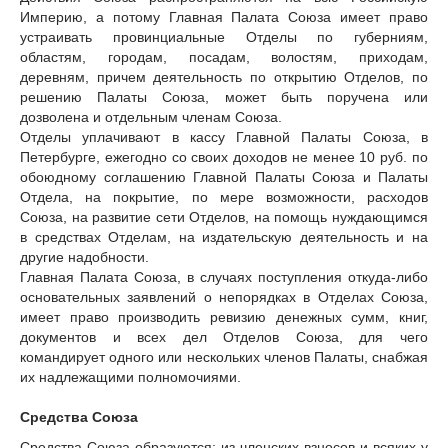
Империю, а потому Главная Палата Союза имеет право
устраивать провинциальные Отделы по губерниям,
областям, городам, посадам, волостям, приходам,
деревням, причем деятельность по открытию Отделов, по
решению Палаты Союза, может быть поручена или
дозволена и отдельным членам Союза.
Отделы уплачивают в кассу Главной Палаты Союза, в
Петербурге, ежегодно со своих доходов не менее 10 руб. по
обоюдному соглашению Главной Палаты Союза и Палаты
Отдела, на покрытие, по мере возможности, расходов
Союза, на развитие сети Отделов, на помощь нуждающимся
в средствах Отделам, на издательскую деятельность и на
другие надобности.
Главная Палата Союза, в случаях поступления откуда-либо
основательных заявлений о непорядках в Отделах Союза,
имеет право производить ревизию денежных сумм, книг,
документов и всех дел Отделов Союза, для чего
командирует одного или нескольких членов Палаты, снабжая
их надлежащими полномочиями.
Средства Союза
Средства Союза образуются: из членских взносов и всяких у