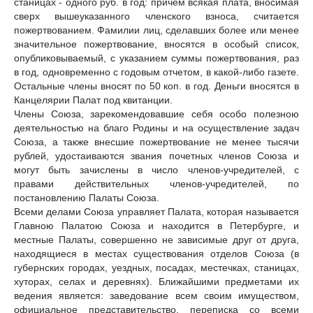
станицах - одного руб. в год: причем всякая плата, вносимая
сверх вышеуказанного членского взноса, считается
пожертвованием. Фамилии лиц, сделавших более или менее
значительное пожертвование, вносятся в особый список,
опубликовываемый, с указанием суммы пожертвования, раз
в год, одновременно с годовым отчетом, в какой-либо газете.
Остальные члены вносят по 50 коп. в год. Деньги вносятся в
Канцелярии Палат под квитанции.
Члены Союза, зарекомендовавшие себя особо полезною
деятельностью на благо Родины и на осуществление задач
Союза, а также внесшие пожертвование не менее тысячи
рублей, удостаиваются звания почетных членов Союза и
могут быть зачислены в число членов-учредителей, с
правами действительных членов-учредителей, по
постановлению Палаты Союза.
Всеми делами Союза управляет Палата, которая называется
Главною Палатою Союза и находится в Петербурге, и
местные Палаты, совершенно не зависимые друг от друга,
находящиеся в местах существования отделов Союза (в
губернских городах, уездных, посадах, местечках, станицах,
хуторах, селах и деревнях). Ближайшими предметами их
ведения является: заведование всем своим имуществом,
официальное представительство, переписка со всеми