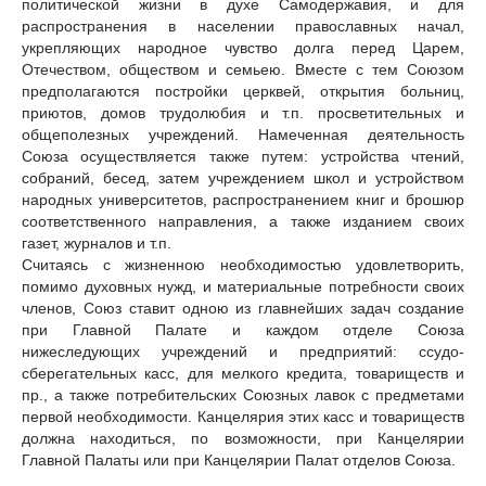
политической жизни в духе Самодержавия, и для
распространения в населении православных начал,
укрепляющих народное чувство долга перед Царем,
Отечеством, обществом и семьею. Вместе с тем Союзом
предполагаются постройки церквей, открытия больниц,
приютов, домов трудолюбия и т.п. просветительных и
общеполезных учреждений. Намеченная деятельность
Союза осуществляется также путем: устройства чтений,
собраний, бесед, затем учреждением школ и устройством
народных университетов, распространением книг и брошюр
соответственного направления, а также изданием своих
газет, журналов и т.п.
Считаясь с жизненною необходимостью удовлетворить,
помимо духовных нужд, и материальные потребности своих
членов, Союз ставит одною из главнейших задач создание
при Главной Палате и каждом отделе Союза
нижеследующих учреждений и предприятий: ссудо-
сберегательных касс, для мелкого кредита, товариществ и
пр., а также потребительских Союзных лавок с предметами
первой необходимости. Канцелярия этих касс и товариществ
должна находиться, по возможности, при Канцелярии
Главной Палаты или при Канцелярии Палат отделов Союза.