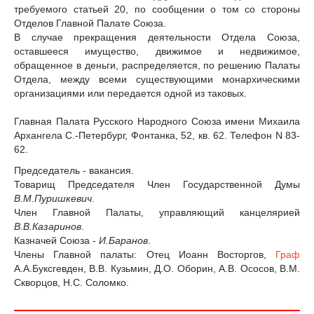
требуемого статьей 20, по сообщении о том со стороны
Отделов Главной Палате Союза.
В случае прекращения деятельности Отдела Союза,
оставшееся имущество, движимое и недвижимое,
обращенное в деньги, распределяется, по решению Палаты
Отдела, между всеми существующими монархическими
организациями или передается одной из таковых.
Главная Палата Русского Народного Союза имени Михаила
Архангела С.-Петербург, Фонтанка, 52, кв. 62. Телефон N 83-
62.
Председатель - вакансия.
Товарищ Председателя Член Государственной Думы
В.М.Пуришкевич
.
Член Главной Палаты, управляющий канцелярией
В.В.Казаринов
.
Казначей Союза -
И.Баранов
.
Члены Главной палаты: Отец Иоанн Восторгов,
Граф
А.А.Буксгевден, В.В. Кузьмин, Д.О. Оборин, А.В. Ососов, В.М.
Скворцов, Н.С. Соломко.