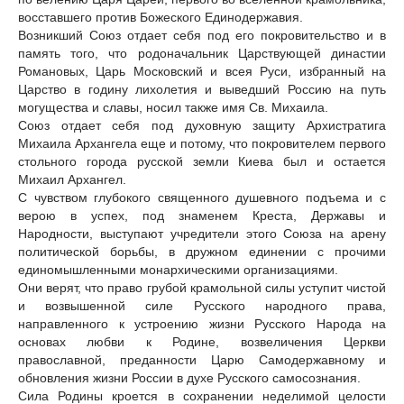
восставшего против Божеского Единодержавия.
Возникший Союз отдает себя под его покровительство и в
память того, что родоначальник Царствующей династии
Романовых, Царь Московский и всея Руси, избранный на
Царство в годину лихолетия и выведший Россию на путь
могущества и славы, носил также имя Св. Михаила.
Союз отдает себя под духовную защиту Архистратига
Михаила Архангела еще и потому, что покровителем первого
стольного города русской земли Киева был и остается
Михаил Архангел.
С чувством глубокого священного душевного подъема и с
верою в успех, под знаменем Креста, Державы и
Народности, выступают учредители этого Союза на арену
политической борьбы, в дружном единении с прочими
единомышленными монархическими организациями.
Они верят, что право грубой крамольной силы уступит чистой
и возвышенной силе Русского народного права,
направленного к устроению жизни Русского Народа на
основах любви к Родине, возвеличения Церкви
православной, преданности Царю Самодержавному и
обновления жизни России в духе Русского самосознания.
Сила Родины кроется в сохранении неделимой целости