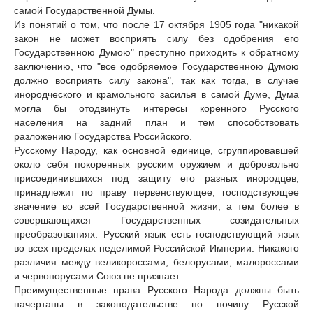
самой Государственной Думы.
Из понятий о том, что после 17 октября 1905 года "никакой
закон не может восприять силу без одобрения его
Государственною Думою" преступно приходить к обратному
заключению, что "все одобряемое Государственною Думою
должно восприять силу закона", так как тогда, в случае
инородческого и крамольного засилья в самой Думе, Дума
могла бы отодвинуть интересы коренного Русского
населения на задний план и тем способствовать
разложению Государства Российского.
Русскому Народу, как основной единице, сгруппировавшей
около себя покоренных русским оружием и добровольно
присоединившихся под защиту его разных инородцев,
принадлежит по праву первенствующее, господствующее
значение во всей Государственной жизни, а тем более в
совершающихся Государственных созидательных
преобразованиях. Русский язык есть господствующий язык
во всех пределах неделимой Российской Империи. Никакого
различия между великороссами, белорусами, малороссами
и червонорусами Союз не признает.
Преимущественные права Русского Народа должны быть
начертаны в законодательстве по почину Русской