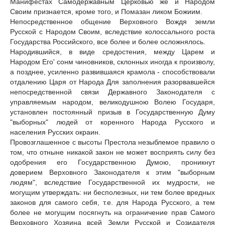
Манифестах Самодержавным Церковью же и Народом
Своим признается, кроме того, и Помазан ликом Божиим.
Непосредственное общение Верховного Вождя земли
Русской с Народом Своим, вследствие колоссального роста
Государства Российского, все более и более осложнялось.
Народившийся, в виде средостения, между Царем и
Народом Его' сонм чиновников, склонных иногда к произволу,
а позднее, усиленно развившаяся крамола - способствовали
отдалению Царя от Народа Для заполнения разорвавшейся
непосредственной связи Державного Законодателя с
управляемым народом, великодушною Волею Государя,
установлен постоянный призыв в Государственную Думу
"выборных" людей от коренного Народа Русского и
населения Русских окраин.
Провозглашенное с высоты Престола незыблемое правило о
том, что отныне никакой закон не может восприять силу без
одобрения его Государственною Думою, проникнут
доверием Верховного Законодателя к этим "выборным
людям", вследствие Государственной их мудрости, не
могущим утверждать: ни бесполезных, ни тем более вредных
законов для самого себя, т.е. для Народа Русского, а тем
более не могущим посягнуть на ограничение прав Самого
Верховного Хозяина всей Земли Русской и Созидателя