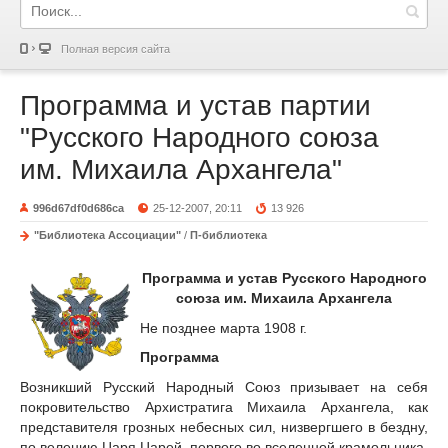
Полная версия сайта
Программа и устав партии
"Русского Народного союза
им. Михаила Архангела"
996d67df0d686ca
25-12-2007, 20:11
13 926
"Библиотека Ассоциации"
/
П-библиотека
Программа и устав Русского Народного
союза им. Михаила Архангела
Не позднее марта 1908 г.
Программа
Возникший Русский Народный Союз призывает на себя
покровительство Архистратига Михаила Архангела, как
представителя грозных небесных сил, низвергшего в бездну,
по велению Царя Царей, первого во вселенной крамольника,