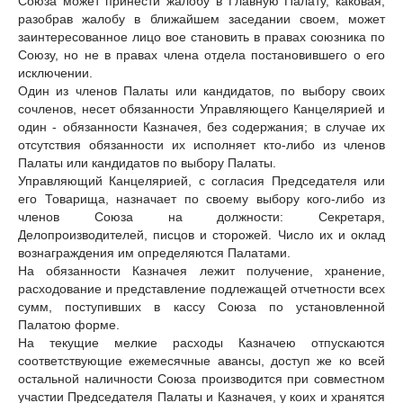
Союза может принести жалобу в Главную Палату, каковая,
разобрав жалобу в ближайшем заседании своем, может
заинтересованное лицо вое становить в правах союзника по
Союзу, но не в правах члена отдела постановившего о его
исключении.
Один из членов Палаты или кандидатов, по выбору своих
сочленов, несет обязанности Управляющего Канцелярией и
один - обязанности Казначея, без содержания; в случае их
отсутствия обязанности их исполняет кто-либо из членов
Палаты или кандидатов по выбору Палаты.
Управляющий Канцелярией, с согласия Председателя или
его Товарища, назначает по своему выбору кого-либо из
членов Союза на должности: Секретаря,
Делопроизводителей, писцов и сторожей. Число их и оклад
вознаграждения им определяются Палатами.
На обязанности Казначея лежит получение, хранение,
расходование и представление подлежащей отчетности всех
сумм, поступивших в кассу Союза по установленной
Палатою форме.
На текущие мелкие расходы Казначею отпускаются
соответствующие ежемесячные авансы, доступ же ко всей
остальной наличности Союза производится при совместном
участии Председателя Палаты и Казначея, у коих и хранятся