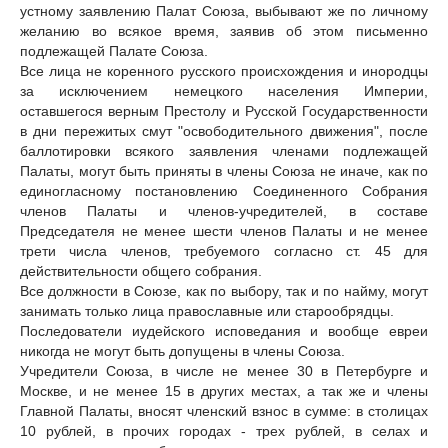
устному заявлению Палат Союза, выбывают же по личному
желанию во всякое время, заявив об этом письменно
подлежащей Палате Союза.
Все лица не коренного русского происхождения и инородцы
за исключением немецкого населения Империи,
оставшегося верным Престолу и Русской Государственности
в дни пережитых смут "освободительного движения", после
баллотировки всякого заявления членами подлежащей
Палаты, могут быть приняты в члены Союза не иначе, как по
единогласному постановлению Соединенного Собрания
членов Палаты и членов-учредителей, в составе
Председателя не менее шести членов Палаты и не менее
трети числа членов, требуемого согласно ст. 45 для
действительности общего собрания.
Все должности в Союзе, как по выбору, так и по найму, могут
занимать только лица православные или старообрядцы.
Последователи иудейского исповедания и вообще евреи
никогда не могут быть допущены в члены Союза.
Учредители Союза, в числе не менее 30 в Петербурге и
Москве, и не менее 15 в других местах, а так же и члены
Главной Палаты, вносят членский взнос в сумме: в столицах
10 рублей, в прочих городах - трех рублей, в селах и