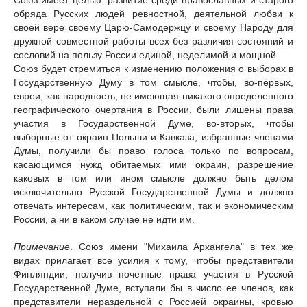
Союз имеет целью: развитие среди православных и старого
обряда Русских людей ревностной, деятельной любви к
своей вере своему Царю-Самодержцу и своему Народу для
дружной совместной работы всех без различия состояний и
сословий на пользу России единой, неделимой и мощной.
Союз будет стремиться к изменению положения о выборах в
Государственную Думу в том смысле, чтобы, во-первых,
евреи, как народность, не имеющая никакого определенного
географического очертания в России, были лишены права
участия в Государственной Думе, во-вторых, чтобы
выборные от окраин Польши и Кавказа, избранные членами
Думы, получили бы право голоса только по вопросам,
касающимся нужд обитаемых ими окраин, разрешение
каковых в том или ином смысле должно быть делом
исключительно Русской Государственной Думы и должно
отвечать интересам, как политическим, так и экономическим
России, а ни в каком случае не идти им.
Примечание
. Союз имени "Михаила Архангела" в тех же
видах прилагает все усилия к тому, чтобы представители
Финляндии, получив почетные права участия в Русской
Государственной Думе, вступали бы в число ее членов, как
представители нераздельной с Россией окраины, кровью