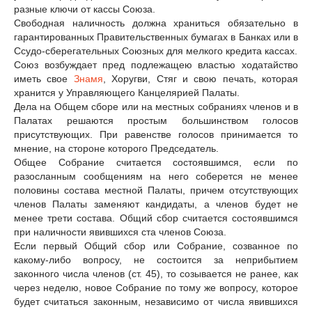
разные ключи от кассы Союза.
Свободная наличность должна храниться обязательно в
гарантированных Правительственных бумагах в Банках или в
Ссудо-сберегательных Союзных для мелкого кредита кассах.
Союз возбуждает пред подлежащею властью ходатайство
иметь свое
Знамя
, Хоругви, Стяг и свою печать, которая
хранится у Управляющего Канцелярией Палаты.
Дела на Общем сборе или на местных собраниях членов и в
Палатах решаются простым большинством голосов
присутствующих. При равенстве голосов принимается то
мнение, на стороне которого Председатель.
Общее Собрание считается состоявшимся, если по
разосланным сообщениям на него соберется не менее
половины состава местной Палаты, причем отсутствующих
членов Палаты заменяют кандидаты, а членов будет не
менее трети состава. Общий сбор считается состоявшимся
при наличности явившихся ста членов Союза.
Если первый Общий сбор или Собрание, созванное по
какому-либо вопросу, не состоится за неприбытием
законного числа членов (ст. 45), то созывается не ранее, как
через неделю, новое Собрание по тому же вопросу, которое
будет считаться законным, независимо от числа явившихся