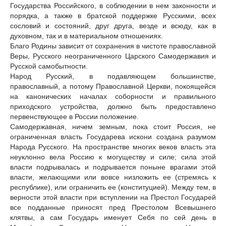
Государства Российского, в соблюдении в нем законности и
порядка, а также в братской поддержке Русскими, всех
сословий и состояний, друг друга, везде и всюду, как в
духовном, так и в материальном отношениях.
Благо Родины зависит от сохранения в чистоте православной
Веры, Русского неограниченного Царского Самодержавия и
Русской самобытности.
Народ Русский, в подавляющем большинстве,
православный, а потому Православной Церкви, покоящейся
на канонических началах соборности и правильного
приходского устройства, должно быть предоставлено
первенствующее в России положение.
Самодержавная, ничем земным, пока стоит Россия, не
ограниченная власть Государева искони создана разумом
Народа Русского. На пространстве многих веков власть эта
неуклонно вела Россию к могуществу и силе; сила этой
власти подрывалась и подрывается поныне врагами этой
власти, желающими или вовсе низложить ее (стремясь к
республике), или ограничить ее (конституцией). Между тем, в
верности этой власти при вступлении на Престол Государей
все подданные приносят пред Престолом Всевышнего
клятвы, а сам Государь именует Себя по сей день в