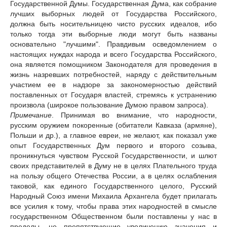
Государственной Думы. Государственная Дума, как собрание
лучших выборных людей от Государства Российского,
должна быть носительницею чисто русских идеалов, ибо
только тогда эти выборные люди могут быть названы
основательно "лучшими". Правдивым осведомлением о
настоящих нуждах народа и всего Государства Российского,
она является помощником Законодателя для проведения в
жизнь назревших потребностей, наряду с действительным
участием ее в надзоре за закономерностью действий
поставленных от Государя властей, стремясь к устранению
произвола (широкое пользование Думою правом запроса).
Примечание
. Принимая во внимание, что народности,
русским оружием покоренные (обитатели Кавказа (армяне),
Польши и др.), а главное евреи, не желают, как показал уже
опыт Государственных Дум первого и второго созыва,
проникнуться чувством Русской Государственности, и шлют
своих представителей в Думу не в целях Плательного труда
на пользу общего Отечества России, а в целях ослабления
таковой, как единого Государственного целого, Русский
Народный Союз имени Михаила Архангела будет прилагать
все усилия к тому, чтобы права этих народностей в смысле
государственном Общественном были поставлены у нас в
пределы, не препятствующие увеличению значения и