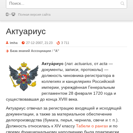
Полная версия сайта
Актуариус
imha
27-12-2007, 21:23
3 711
База знаний Ассоциации
/
"А"
Актуа́риус
(лат.
actuarius
, от
acta
—
документы, записи, протоколы) —
должность чиновника-регистратора в
коллегиях и канцеляриях Российской
империи, учреждённая Генеральным
регламентом 28 февраля 1720 года и
существовавшая до конца XVIII века.
Актуариус отвечал за регистрацию входящей и исходящей
документации, а также за материальное обеспечение
делопроизводства (бумага, перья, чернила, свечи и т. п.).
Должность относилась к XIV классу
Табели о рангах
и по
своему функциональному наполнению была практически