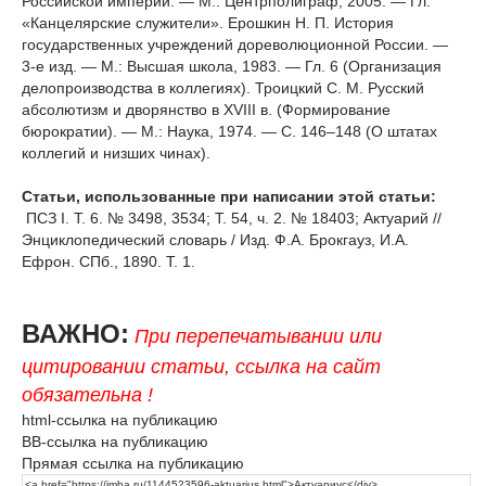
Российской империи. — М.: Центрполиграф, 2005. — Гл.
«Канцелярские служители». Ерошкин Н. П. История
государственных учреждений дореволюционной России. —
3-е изд. — М.: Высшая школа, 1983. — Гл. 6 (Организация
делопроизводства в коллегиях). Троицкий С. М. Русский
абсолютизм и дворянство в XVIII в. (Формирование
бюрократии). — М.: Наука, 1974. — С. 146–148 (О штатах
коллегий и низших чинах).
Статьи, использованные при написании этой статьи:
ПСЗ I. Т. 6. № 3498, 3534; Т. 54, ч. 2. № 18403; Актуарий //
Энциклопедический словарь / Изд. Ф.А. Брокгауз, И.А.
Ефрон. СПб., 1890. Т. 1.
ВАЖНО:
При перепечатывании или
цитировании статьи, ссылка на сайт
обязательна !
html-ссылка на публикацию
BB-ссылка на публикацию
Прямая ссылка на публикацию