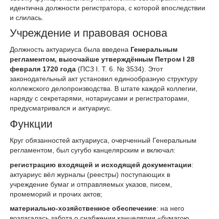
идентична должности регистратора, с которой впоследствии
и слилась.
Учреждение и правовая основа
Должность актуариуса была введена
Генеральным
регламентом, высочайше утверждённым Петром I 28
февраля 1720 года
(ПСЗ I. Т. 6. № 3534). Этот
законодательный акт установил единообразную структуру
коллежского делопроизводства. В штате каждой коллегии,
наряду с секретарями, нотариусами и регистраторами,
предусматривался и актуариус.
Функции
Круг обязанностей актуариуса, очерченный Генеральным
регламентом, был сугубо канцелярским и включал:
регистрацию входящей и исходящей документации
:
актуариус вёл журналы (реестры) поступающих в
учреждение бумаг и отправляемых указов, писем,
промеморий и прочих актов;
материально-хозяйственное обеспечение
: на него
возлагалась забота о снабжении канцелярии «бумагою,