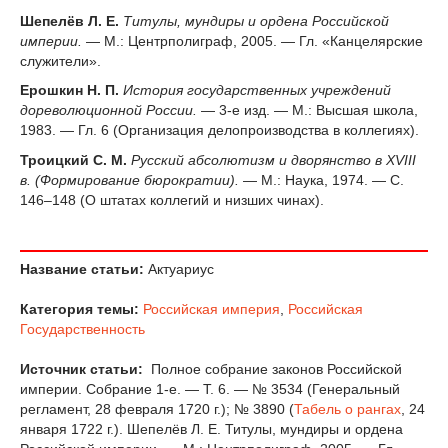
Шепелёв Л. Е.
Титулы, мундиры и ордена Российской
империи.
— М.: Центрполиграф, 2005. — Гл. «Канцелярские
служители».
Ерошкин Н. П.
История государственных учреждений
дореволюционной России.
— 3-е изд. — М.: Высшая школа,
1983. — Гл. 6 (Организация делопроизводства в коллегиях).
Троицкий С. М.
Русский абсолютизм и дворянство в XVIII
в. (Формирование бюрократии).
— М.: Наука, 1974. — С.
146–148 (О штатах коллегий и низших чинах).
Название статьи:
Актуариус
Категория темы:
Российская империя
,
Российская
Государственность
Источник статьи:
Полное собрание законов Российской
империи. Собрание 1-е. — Т. 6. — № 3534 (Генеральный
регламент, 28 февраля 1720 г.); № 3890 (
Табель о рангах
, 24
января 1722 г.). Шепелёв Л. Е. Титулы, мундиры и ордена