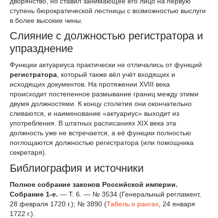
дворянство, но ставил занимающее его лицо на первую
ступень бюрократической лестницы с возможностью выслуги
в более высокие чины.
Слияние с должностью регистратора и
упразднение
Функции актуариуса практически не отличались от функций
регистратора
, который также вёл учёт входящих и
исходящих документов. На протяжении XVIII века
происходит постепенное размывание границ между этими
двумя должностями. К концу столетия они окончательно
сливаются, и наименование «актуариус» выходит из
употребления. В штатных расписаниях XIX века эта
должность уже не встречается, а её функции полностью
поглощаются должностью регистратора (или помощника
секретаря).
Библиография и источники
Полное собрание законов Российской империи.
Собрание 1-е.
— Т. 6. — № 3534 (Генеральный регламент,
28 февраля 1720 г.); № 3890 (
Табель о рангах
, 24 января
1722 г.).