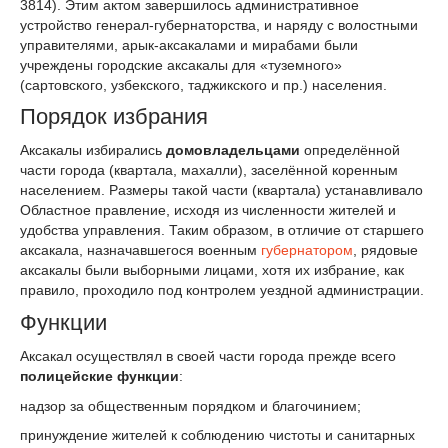
3814). Этим актом завершилось административное
устройство генерал-губернаторства, и наряду с волостными
управителями, арык-аксакалами и мирабами были
учреждены городские аксакалы для «туземного»
(сартовского, узбекского, таджикского и пр.) населения.
Порядок избрания
Аксакалы избирались
домовладельцами
определённой
части города (квартала, махалли), заселённой коренным
населением. Размеры такой части (квартала) устанавливало
Областное правление, исходя из численности жителей и
удобства управления. Таким образом, в отличие от старшего
аксакала, назначавшегося военным
губернатором
, рядовые
аксакалы были выборными лицами, хотя их избрание, как
правило, проходило под контролем уездной администрации.
Функции
Аксакал осуществлял в своей части города прежде всего
полицейские функции
:
надзор за общественным порядком и благочинием;
принуждение жителей к соблюдению чистоты и санитарных