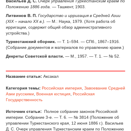
Васильев Д. С.
Очерк управления Туркестанским краем по
Положению 1886 года.
— Ташкент, 1903.
Литвинов В. П.
Государство и ирригация в Средней Азии
(XIX – начало XX в.).
— М.: Наука, 1979. (Хотя работа об
ирригации, содержит общий обзор административного
устройства.)
Туркестанский сборник.
— Т. 1–594. — СПб., 1867–1916.
(Собрание документов и материалов по управлению краем.)
Декреты Советской власти.
— М., 1957. — Т. 1. — № 52.
Название статьи:
Аксакал
Категория темы:
Российская империя
,
Завоевание Средней
Азии русскими
,
Военная юстиция
,
Российская
Государственность
Источник статьи:
Полное собрание законов Российской
империи. Собрание 3-е. — Т. 6. — № 3814 (Положение об
управлении Туркестанского края, 12 июня 1886 г.). Васильев
Д. С. Очерк управления Туркестанским краем по Положению