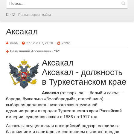
Полная версия сайта
Аксакал
imha
27-12-2007, 21:20
2 992
База знаний Ассоциации
/
"А"
Аксакал
Аксакал - должность
в Туркестанском крае
Аксака́л
(от тюрк.
ак
— белый и
сакал
—
борода; буквально «белобородый», старейшина) —
выборная должность низового звена туземной
администрации в городах Туркестанского края Российской
империи, существовавшая с 1886 по 1917 год.
Аксакалы осуществляли полицейский надзор, следили за
благочинием и санитарным состоянием в частях городов