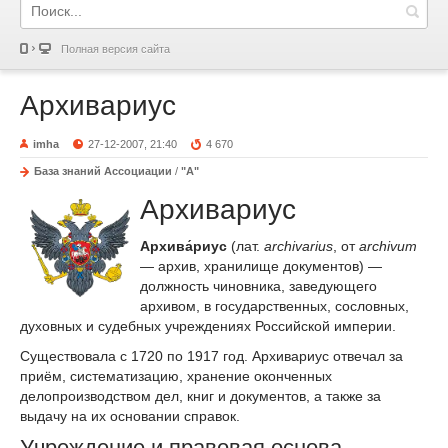
Полная версия сайта
Архивариус
imha
27-12-2007, 21:40
4 670
База знаний Ассоциации
/
"А"
Архивариус
Архива́риус
(лат.
archivarius
, от
archivum
— архив, хранилище документов) —
должность чиновника, заведующего
архивом, в государственных, сословных,
духовных и судебных учреждениях Российской империи.
Существовала с 1720 по 1917 год. Архивариус отвечал за
приём, систематизацию, хранение оконченных
делопроизводством дел, книг и документов, а также за
выдачу на их основании справок.
Учреждение и правовая основа