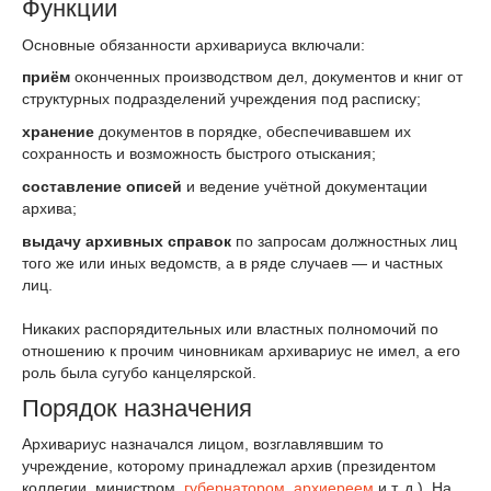
Функции
Основные обязанности архивариуса включали:
приём
оконченных производством дел, документов и книг от
структурных подразделений учреждения под расписку;
хранение
документов в порядке, обеспечивавшем их
сохранность и возможность быстрого отыскания;
составление описей
и ведение учётной документации
архива;
выдачу архивных справок
по запросам должностных лиц
того же или иных ведомств, а в ряде случаев — и частных
лиц.
Никаких распорядительных или властных полномочий по
отношению к прочим чиновникам архивариус не имел, а его
роль была сугубо канцелярской.
Порядок назначения
Архивариус назначался лицом, возглавлявшим то
учреждение, которому принадлежал архив (президентом
коллегии, министром,
губернатором
,
архиереем
и т. д.). На