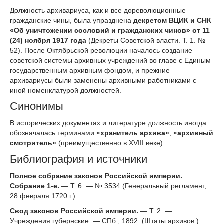
Должность архивариуса, как и все дореволюционные
гражданские чины, была упразднена
декретом ВЦИК и СНК
«Об уничтожении сословий и гражданских чинов» от 11
(24) ноября 1917 года
(Декреты Советской власти. Т. 1. №
52). После Октябрьской революции началось создание
советской системы архивных учреждений во главе с Единым
государственным архивным фондом, и прежние
архивариусы были заменены архивными работниками с
иной номенклатурой должностей.
Синонимы
В исторических документах и литературе должность иногда
обозначалась терминами
«хранитель архива»
,
«архивный
смотритель»
(преимущественно в XVIII веке).
Библиография и источники
Полное собрание законов Российской империи.
Собрание 1-е.
— Т. 6. — № 3534 (Генеральный регламент,
28 февраля 1720 г.).
Свод законов Российской империи.
— Т. 2. —
Учреждения губернские. — СПб., 1892. (Штаты архивов.)