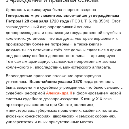
Должность архивариуса была впервые введена
Генеральным регламентом, высочайше утверждённым
Петром I 28 февраля 1720 года
(ПСЗ I. Т. 6. № 3534). Этот
законодательный акт, определивший основы
делопроизводства и организации государственной службы в
коллегиях, установил, что все дела, «которые вершены и к
производству более не потребны», а также книги и
документы по истечении трёх лет должны сдаваться в архив
под расписку особого должностного лица — архивариуса.
Тем самым архивариус становился непременным звеном
коллежского и, впоследствии, министерского аппарата.
Впоследствии правовое положение архивариусов
уточнялось.
Высочайшим указом 1870 года
должность
была введена и в судебных учреждениях, что было связано с
судебной реформой
Александра II
и формированием новой
системы судебного делопроизводства. К концу XIX века
архивариусы состояли при Сенате, коллегиях,
министерствах, губернских правлениях, казённых палатах,
духовных консисториях, дворянских и земских собраниях,
университетах и иных присутственных местах.