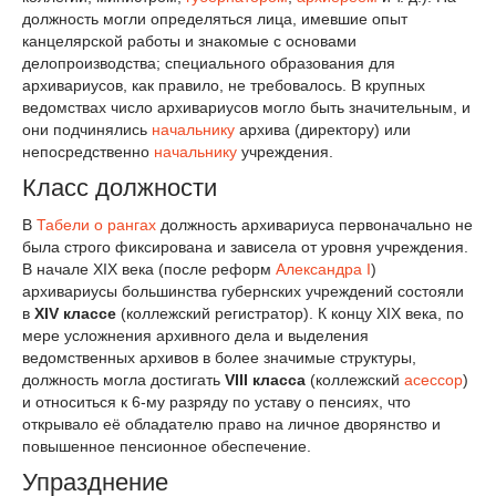
должность могли определяться лица, имевшие опыт
канцелярской работы и знакомые с основами
делопроизводства; специального образования для
архивариусов, как правило, не требовалось. В крупных
ведомствах число архивариусов могло быть значительным, и
они подчинялись
начальнику
архива (директору) или
непосредственно
начальнику
учреждения.
Класс должности
В
Табели о рангах
должность архивариуса первоначально не
была строго фиксирована и зависела от уровня учреждения.
В начале XIX века (после реформ
Александра I
)
архивариусы большинства губернских учреждений состояли
в
XIV классе
(коллежский регистратор). К концу XIX века, по
мере усложнения архивного дела и выделения
ведомственных архивов в более значимые структуры,
должность могла достигать
VIII класса
(коллежский
асессор
)
и относиться к 6-му разряду по уставу о пенсиях, что
открывало её обладателю право на личное дворянство и
повышенное пенсионное обеспечение.
Упразднение