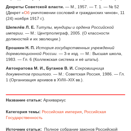
Декреты Советской власти.
— М., 1957. — Т. 1. — № 52
(Декрет «
Об
уничтожении сословий и гражданских чинов», 11
(24) ноября 1917 г.).
Шепелёв Л. Е.
Титулы, мундиры и ордена Российской
империи.
— М.: Центрполиграф, 2005. (О классности
должностей и их эволюции.)
Ерошкин Н. П.
История государственных учреждений
дореволюционной России.
— 3-е изд. — М.: Высшая школа,
1983. — Гл. 6 (Коллежская система и её штаты).
Автократова М. И., Буганов В. И.
Сокровищница
документов прошлого.
— М.: Советская Россия, 1986. — Гл.
1 (Организация архивов в XVIII–XIX вв.).
Название статьи:
Архивариус
Категория темы:
Российская империя
,
Российская
Государственность
Источник статьи:
Полное собрание законов Российской