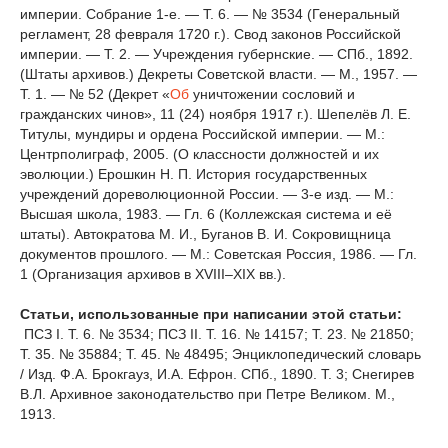
империи. Собрание 1-е. — Т. 6. — № 3534 (Генеральный
регламент, 28 февраля 1720 г.). Свод законов Российской
империи. — Т. 2. — Учреждения губернские. — СПб., 1892.
(Штаты архивов.) Декреты Советской власти. — М., 1957. —
Т. 1. — № 52 (Декрет «
Об
уничтожении сословий и
гражданских чинов», 11 (24) ноября 1917 г.). Шепелёв Л. Е.
Титулы, мундиры и ордена Российской империи. — М.:
Центрполиграф, 2005. (О классности должностей и их
эволюции.) Ерошкин Н. П. История государственных
учреждений дореволюционной России. — 3-е изд. — М.:
Высшая школа, 1983. — Гл. 6 (Коллежская система и её
штаты). Автократова М. И., Буганов В. И. Сокровищница
документов прошлого. — М.: Советская Россия, 1986. — Гл.
1 (Организация архивов в XVIII–XIX вв.).
Статьи, использованные при написании этой статьи:
ПСЗ I. Т. 6. № 3534; ПСЗ II. Т. 16. № 14157; Т. 23. № 21850;
Т. 35. № 35884; Т. 45. № 48495; Энциклопедический словарь
/ Изд. Ф.А. Брокгауз, И.А. Ефрон. СПб., 1890. Т. 3; Снегирев
В.Л. Архивное законодательство при Петре Великом. М.,
1913.