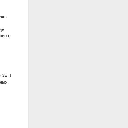
ских
де
ового
 XVIII
нных