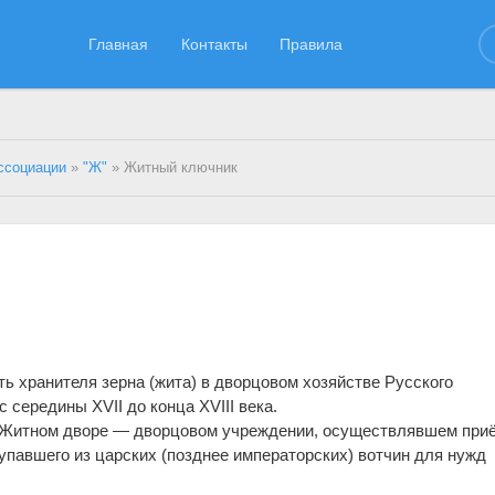
Главная
Контакты
Правила
ссоциации
»
"Ж"
» Житный ключник
 хранителя зерна (жита) в дворцовом хозяйстве Русского
 середины XVII до конца XVIII века.
 Житном дворе — дворцовом учреждении, осуществлявшем при
тупавшего из царских (позднее императорских) вотчин для нужд