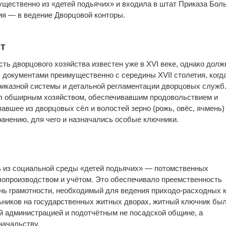
щественно из «детей подьячих» и входила в штат Приказа Бол
ния — в ведение Дворцовой конторы.
ст
сть дворцового хозяйства известен уже в XVI веке, однако долж
 документами преимущественно с середины XVII столетия, когд
иказной системы и детальной регламентации дворцовых служб
л обширным хозяйством, обеспечивавшим продовольствием и
авшее из дворцовых сёл и волостей зерно (рожь, овёс, ячмень)
ранению, для чего и назначались особые ключники.
 из социальной среды «детей подьячих» — потомственных
лопроизводством и учётом. Это обеспечивало преемственность
ь грамотности, необходимый для ведения приходо-расходных кн
ьников на государственных житных дворах, житный ключник бы
й администрацией и подотчётным не посадской общине, а
начальству.