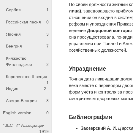
По своей должности житный к
Сербия
1
лица)
, заведовавшего приёмом
отношении он входил в систему
Российская песня
0
реформ и упразднения Приказа
ведение
Дворцовой конторы
Япония
3
она просуществовала, по-видим
управления при Павле I и Але
Венгрия
7
хозяйственных должностей.
Княжество
Финляндское
2
Упразднение
Королевство Швеция
Точная дата ликвидации должно
1
века вместе с переводом двор
Индия
2
форм учёта и контроля за про
смотрителям дворцовых магаз
Австро-Венгрия
8
English version
0
Библиография
"ВЕСТИ" Ассоциации
Заозерский А. И.
Царска
1919