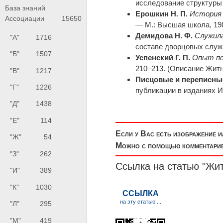
исследование структуры 
База знаний
Ерошкин Н. П.
История 
Ассоциации
15650
— М.: Высшая школа, 198
Демидова Н. Ф.
Служила
"А"
1716
составе дворцовых служа
"Б"
1507
Успенский Г. П.
Опыт по
210–213. (Описание Житно
"В"
1217
Писцовые и переписны
"Г"
1226
публикации в изданиях И
"Д"
1438
"Е"
114
Если у Вас есть изображение 
"Ж"
54
Можно с помощью комментариев
"З"
262
Ссылка на статью "Жи
"И"
389
"К"
1030
"Л"
295
"М"
419