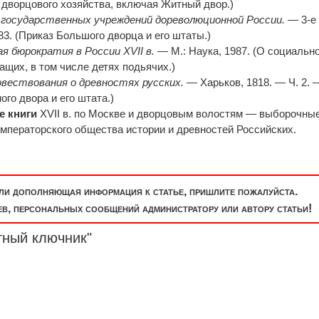
дворцового хозяйства, включая Житный двор.)
государственных учреждений дореволюционной России.
— 3-е 
3. (Приказ Большого дворца и его штаты.)
я бюрократия в России XVII в.
— М.: Наука, 1987. (О социальн
щих, в том числе детях подьячих.)
вествования о древностях русских.
— Харьков, 1818. — Ч. 2. 
го двора и его штата.)
е книги
XVII в. по Москве и дворцовым волостям — выборочны
мператорского общества истории и древностей Российских.
или дополняющая информация к статье, пришлите пожалуйста.
, персональных сообщений администратору или автору статьи!
тный ключник"