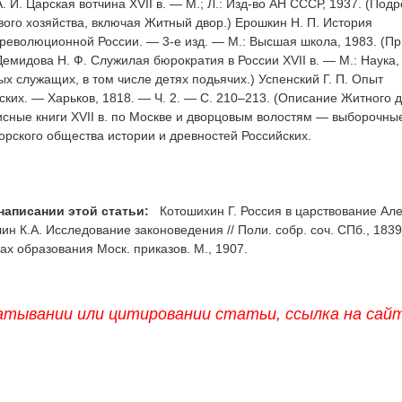
. И. Царская вотчина XVII в. — М.; Л.: Изд-во АН СССР, 1937. (Под
ого хозяйства, включая Житный двор.) Ерошкин Н. П. История
революционной России. — 3-е изд. — М.: Высшая школа, 1983. (Пр
Демидова Н. Ф. Служилая бюрократия в России XVII в. — М.: Наука,
х служащих, в том числе детях подьячих.) Успенский Г. П. Опыт
ских. — Харьков, 1818. — Ч. 2. — С. 210–213. (Описание Житного 
исные книги XVII в. по Москве и дворцовым волостям — выборочны
орского общества истории и древностей Российских.
написании этой статьи:
Котошихин Г. Россия в царствование Ал
н К.А. Исследование законоведения // Поли. собр. соч. СПб., 1839
х образования Моск. приказов. М., 1907.
атывании или цитировании статьи, ссылка на сай