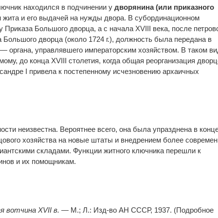
лючник находился в подчинении у
дворянина (или приказного
 жита и его выдачей на нужды двора. В субординационном
 Приказа Большого дворца, а с начала XVIII века, после петров
 Большого дворца (около 1724 г.), должность была передана в
— органа, управлявшего императорским хозяйством. В таком ви
ому, до конца XVIII столетия, когда общая реорганизация дворц
ксандре I привела к постепенному исчезновению архаичных
сти неизвестна. Вероятнее всего, она была упразднена в конце
цового хозяйства на новые штаты и внедрением более совреме
виантскими складами. Функции житного ключника перешли к
инов и их помощникам.
я вотчина XVII в.
— М.; Л.: Изд-во АН СССР, 1937. (Подробное