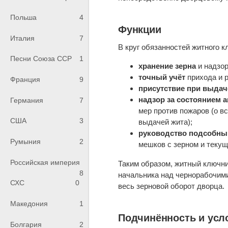
Польша
4
Функции
Италия
7
В круг обязанностей житного к
Песни Союза ССР
1
хранение зерна
и надзор
точный учёт
прихода и р
Франция
9
присутствие при выдач
надзор за состоянием 
Германия
7
мер против пожаров (о в
США
3
выдачей жита);
руководство подсобны
Румыния
2
мешков с зерном и теку
Российская империя
Таким образом, житный ключни
8
начальника над чернорабочими
СХС
0
весь зерновой оборот дворца.
Македония
1
Подчинённость и усл
Болгария
2