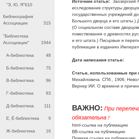
Источник статьи:
Заозерский А
"Э, Ю, Я"
610
исследование структуры дворцов
государственных учреждений до
Библиография
Большого дворца и его штаты.) 
Ассоциации
315
(О социальном составе дворцовы
повествования о древностях рус
"Библиотека
и его штата.) Писцовые и переп
Ассоциации"
1944
публикации в изданиях Императ
А-библиотека
48
Дата написания статьи:
Б-библиотека
75
Статьи, использованные при 
Михайловича. СПб., 1906; Неволи
В-библиотека
96
Вернер ИИ. О времени и причина
Г-библиотека
83
Д-библиотека
111
ВАЖНО:
При перепеч
обязательна !
Е, Ё-библиотека
9
html-ссылка на публикацию
Ж-библиотека
16
BB-ссылка на публикацию
Прямая ссылка на публикацию