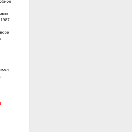
робное
иказ
 1987.
двора
е
ексея
;
т