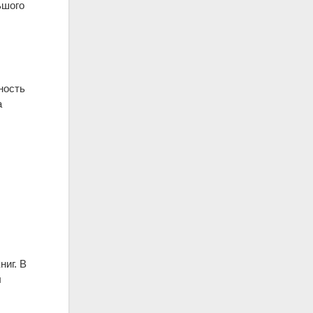
ьшого
ность
а
.
иг. В
л