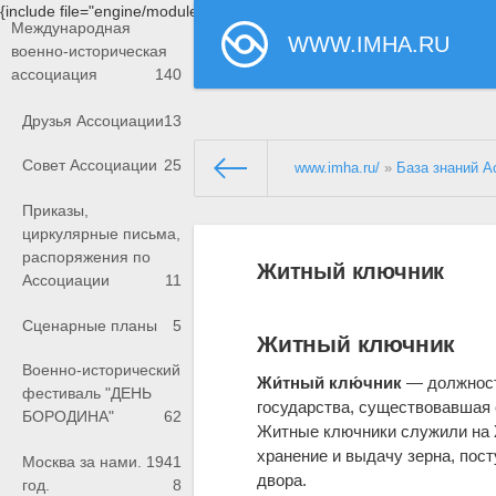
{include file="engine/modules/saperu/head.php"}
Международная
WWW.IMHA.RU
военно-историческая
ассоциация
140
Друзья Ассоциации
13
Совет Ассоциации
25
www.imha.ru/
»
База знаний А
Приказы,
циркулярные письма,
распоряжения по
Житный ключник
Ассоциации
11
Сценарные планы
5
Житный ключник
Военно-исторический
Жи́тный клю́чник
— должность
фестиваль "ДЕНЬ
государства, существовавшая с
БОРОДИНА"
62
Житные ключники служили на
хранение и выдачу зерна, пос
Москва за нами. 1941
двора.
год.
8