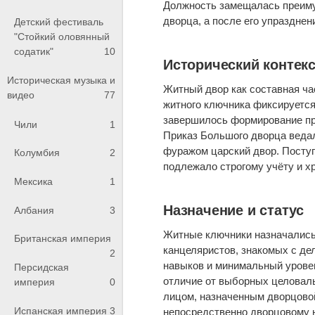
Должность замещалась преиму
дворца, а после его упраздне
Детский фестиваль
"Стойкий оловянный
содатик"
10
Исторический контек
Историческая музыка и
Житный двор как составная ча
видео
77
житного ключника фиксируется
завершилось формирование пр
Чили
1
Приказ Большого дворца веда
фуражом царский двор. Поступ
Колумбия
2
подлежало строгому учёту и х
Мексика
1
Назначение и статус
Албания
3
Житные ключники назначались
Британская империя
канцеляристов, знакомых с де
2
навыков и минимальный уровен
Персидская
отличие от выборных целовал
империя
0
лицом, назначенным дворцово
Испанская империя
3
непосредственно дворцовому 