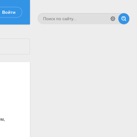
Войти
ём,