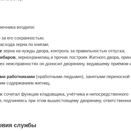
лючника входили:
 за его сохранностью;
асхода зерна по книгам;
е
зерна на нужды двора, контроль за правильностью отпуска;
амбаров
, зернохранилищ и прочих построек Житного двора, прин
сех неисправностях он доносил дворянину, ведавшему приёмом 
ми работниками
(«работными людьми»), занятыми переноской
щим содержанием житниц.
к сочетал функции кладовщика, учётчика и непосредственного
, подчиняясь при этом вышестоящему дворянину, ответственно
овия службы