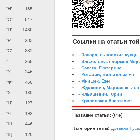
"Н"
185
"О"
547
"П"
1430
"Р"
283
Ссылки на статьи той 
"С"
882
-
Папара, львовские купцы
"Т"
265
-
Эльхельм, элдормен Мер
-
Сапега, Екатерина
"У"
246
-
Ротарий, Вильгельм Ян
-
Мнишек, Ежи
"Ф"
465
-
Жданович, Марианна, льв
"Х"
180
-
Ильяшевич, Юрий
-
Красовская Анастасия
"Ц"
127
"Ч"
192
Название статьи:
{title}
"Ш"
446
Категория темы:
Древняя Русь
"Щ"
120