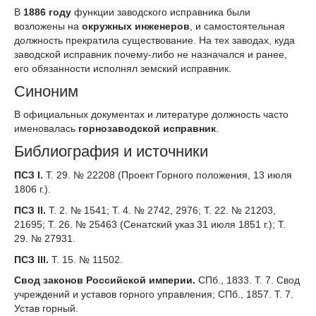
В
1886 году
функции заводского исправника были
возложены на
окружных инженеров
, и самостоятельная
должность прекратила существование. На тех заводах, куда
заводской исправник почему-либо не назначался и ранее,
его обязанности исполнял земский исправник.
Синоним
В официальных документах и литературе должность часто
именовалась
горнозаводской исправник
.
Библиография и источники
ПСЗ I.
Т. 29. № 22208 (Проект Горного положения, 13 июля
1806 г.).
ПСЗ II.
Т. 2. № 1541; Т. 4. № 2742, 2976; Т. 22. № 21203,
21695; Т. 26. № 25463 (Сенатский указ 31 июля 1851 г.); Т.
29. № 27931.
ПСЗ III.
Т. 15. № 11502.
Свод законов Российской империи.
СПб., 1833. Т. 7. Свод
учреждений и уставов горного управления; СПб., 1857. Т. 7.
Устав горный.