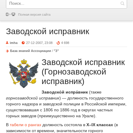
Полная версия сайта
Заводской исправник
imha
27-12-2007, 23:08
4 698
База знаний Ассоциации
/
"З"
Заводской исправник
(Горнозаводской
исправник)
Заводско́й испра́вник
(также
горнозаводской исправник
) — должность государственного
горного надзора и заводской полиции в Российской империи,
существовавшая с 1806 по 1886 год в округах частных
горных заводов (преимущественно на Урале).
В
табели о рангах
должность состояла в
X–IX классах
(в
зависимости от времени, значительности горного