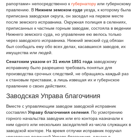
рапортами» непосредственно к
губернатору
или губернскому
правлению. В
Нижнем земском суде
уезда, к которому была
приписана заводская округа, он заседал на первом месте
после земского исправника. Окружная полиция в селениях,
приписанных к частным горным заводам, состояла в ведении
Нижнего земского суда, но управление ею велось только
через заводского исправника. Нижний земский суд обязан
был сообщать ему обо всех делах, касавшихся заводов, их
имущества или людей.
Сенатским указом от 31 июля 1851 года
заводскому
исправнику было разрешено требовать понятых для
производства срочных следствий, не обращаясь каждый раз
к становым приставам, а лишь извещая их и губернское
правление о своих действиях.
Заводская Управа благочиния
Вместе с управляющим заводом заводской исправник
составлял
Управу благочиния селения
. По усмотрению
горного начальства заводчик или его контора назначали к
ним одного или нескольких заседателей из числа служащих в
заводской конторе. На время отлучки исправник поручал
управление полицией Управе благочиния, однако в