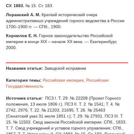
СУ. 1883.
№ 15. Ст. 183.
Лоранский А. М.
Краткий исторический очерк
административных учреждений горного ведомства в России
1700–1900 гг. — СПб., 1900.
Корнилов Е. Н.
Горное законодательство Российской
империи в конце XIX – начале XX века. — Екатеринбург,
2000.
Название статьи:
Заводской исправник
Категория темы:
Российская империя
,
Российская
Государственность
Источник статьи:
ПСЗ I. Т. 29. № 22208 (Проект Горного
положения, 13 июля 1806 г.). ПСЗ II. Т. 2. № 1541; Т. 4. №
2742, 2976; Т. 22. № 21203, 21695; Т. 26. № 25463
(Сенатский указ 31 июля 1851 г.); Т. 29. № 27931. ПСЗ III. Т.
15. № 11502. Свод законов Российской империи. СПб., 1833.
Т. 7. Свод учреждений и уставов горного управления; СПб.,
1857. Т. 7. Устав горный. СУ. 1883. № 15. Ст. 183. Лоранский