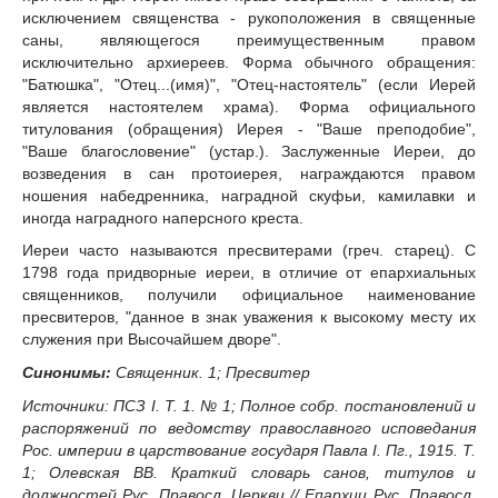
исключением священства - рукоположения в священные
саны, являющегося преимущественным правом
исключительно архиереев. Форма обычного обращения:
"Батюшка", "Отец...(имя)", "Отец-настоятель" (если Иерей
является настоятелем храма). Форма официального
титулования (обращения) Иерея - "Ваше преподобие",
"Ваше благословение" (устар.). Заслуженные Иереи, до
возведения в сан протоиерея, награждаются правом
ношения набедренника, наградной скуфьи, камилавки и
иногда наградного наперсного креста.
Иереи часто называются пресвитерами (греч. старец). С
1798 года придворные иереи, в отличие от епархиальных
священников, получили официальное наименование
пресвитеров, "данное в знак уважения к высокому месту их
служения при Высочайшем дворе".
Синонимы:
Священник. 1; Пресвитер
Источники: ПСЗ I. Т. 1. № 1; Полное собр. постановлений и
распоряжений по ведомству православного исповедания
Рос. империи в царствование государя Павла I. Пг., 1915. Т.
1; Олевская ВВ. Краткий словарь санов, титулов и
должностей Рус. Правосл. Церкви // Епархии Рус. Правосл.