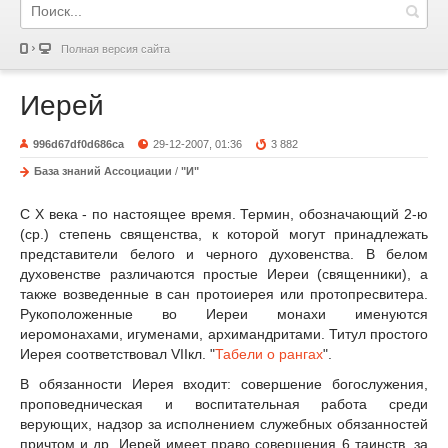
Полная версия сайта
Иерей
996d67df0d686ca
29-12-2007, 01:36
3 882
База знаний Ассоциации
/
"И"
С X века - по настоящее время. Термин, обозначающий 2-ю
(ср.) степень священства, к которой могут принадлежать
представители белого и черного духовенства. В белом
духовенстве различаются простые Иереи (священники), а
также возведенные в сан протоиерея или протопресвитера.
Рукоположенные во Иереи монахи именуются
иеромонахами, игуменами, архимандритами. Титул простого
Иерея соответствовал VIIкл. "
Табели о рангах
".
В обязанности Иерея входит: совершение богослужения,
проповедническая и воспитательная работа среди
верующих, надзор за исполнением служебных обязанностей
причтом и др. Иерей имеет право совершения 6 таинств, за