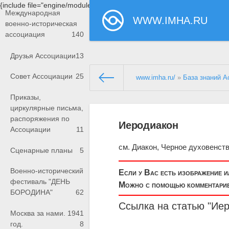
{include file="engine/modules/saperu/head.php"}
Международная
WWW.IMHA.RU
военно-историческая
ассоциация
140
Друзья Ассоциации
13
Совет Ассоциации
25
www.imha.ru/
»
База знаний А
Приказы,
циркулярные письма,
распоряжения по
Иеродиакон
Ассоциации
11
см. Диакон, Черное духовенст
Сценарные планы
5
Военно-исторический
Если у Вас есть изображение 
фестиваль "ДЕНЬ
Можно с помощью комментариев
БОРОДИНА"
62
Ссылка на статью "Ие
Москва за нами. 1941
год.
8