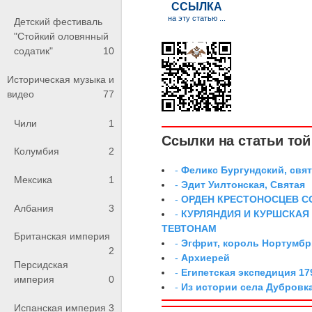
Детский фестиваль
"Стойкий оловянный
содатик"
10
Историческая музыка и
видео
77
Чили
1
Ссылки на статьи той 
Колумбия
2
-
Феликс Бургундский, свя
Мексика
1
-
Эдит Уилтонская, Святая
-
ОРДЕН КРЕСТОНОСЦЕВ С
Албания
3
-
КУРЛЯНДИЯ И КУРШСКАЯ
ТЕВТОНАМ
Британская империя
-
Эгфрит, король Нортумб
2
-
Архиерей
Персидская
-
Египетская экспедиция 179
империя
0
-
Из истории села Дубровк
Испанская империя
3