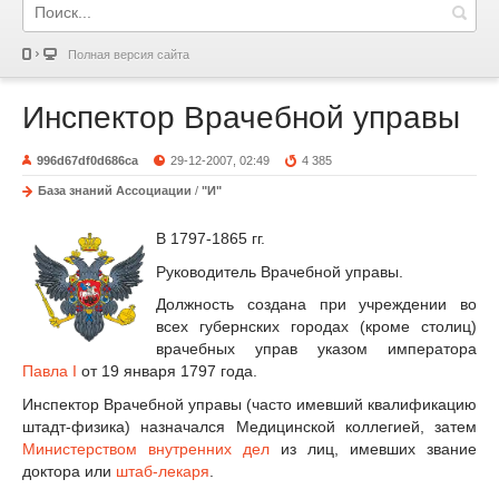
Полная версия сайта
Инспектор Врачебной управы
996d67df0d686ca
29-12-2007, 02:49
4 385
База знаний Ассоциации
/
"И"
В 1797-1865 гг.
Руководитель Врачебной управы.
Должность создана при учреждении во
всех губернских городах (кроме столиц)
врачебных управ указом императора
Павла I
от 19 января 1797 года.
Инспектор Врачебной управы (часто имевший квалификацию
штадт-физика) назначался Медицинской коллегией, затем
Министерством внутренних дел
из лиц, имевших звание
доктора или
штаб-лекаря
.