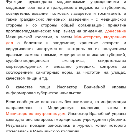
Функции: руководство медицинскими учреждениями и
медиками военного и гражданского ведомства в губерниях,
освидетельствование полковых лазаретов и госпиталей, а
также гражданских лечебных заведений - с медицинской
стороны и со стороны общей организации; принятие
противоэпидемических мер, выезд на эпидемии,
донесение
Медицинской коллегии, а затем
Министерству внутренних
дел
о болезнях и эпидемиях; хранение лекарств и
хирургических инструментов, контроль за их получением
врачами, замена новыми; медицинское описание губерний;
судебно-медицинская экспертиза, свидетельство
мертворожденных и внезапно умерших; контроль за
соблюдением санитарных норм, за чистотой на улицах,
качеством пищи и т.д.
О качестве пищи Инспектор Врачебной управы
информировал губернское начальство.
Если сообщение оставалось без внимания, то информация
направлялась в Медицинскую коллегию, затем в
Министерство внутренних дел
. Инспектор Врачебной управы
ежегодно инспектировал медицинские учреждения губернии.
Результаты поездки заносились в журнал, копия которого
отсылалась в Медицинскую коллегию.