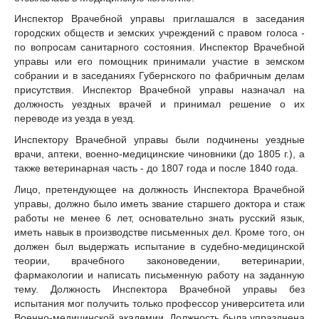
Инспектор Врачебной управы приглашался в заседания
городских обществ и земских учреждений с правом голоса -
по вопросам санитарного состояния. Инспектор Врачебной
управы или его помощник принимали участие в земском
собрании и в заседаниях Губернского по фабричным делам
присутствия. Инспектор Врачебной управы назначал на
должность уездных врачей и принимал решение о их
переводе из уезда в уезд.
Инспектору Врачебной управы были подчинены уездные
врачи, аптеки, военно-медицинские чиновники (до 1805 г.), а
также ветеринарная часть - до 1807 года и после 1840 года.
Лицо, претендующее на должность Инспектора Врачебной
управы, должно было иметь звание старшего доктора и стаж
работы не менее 6 лет, основательно знать русский язык,
иметь навык в производстве письменных дел. Кроме того, он
должен был выдержать испытание в судебно-медицинской
теории, врачебного законоведении, ветеринарии,
фармакологии и написать письменную работу на заданную
тему. Должность Инспектора Врачебной управы без
испытания мог получить только профессор университета или
Военно-медицинской академии. Должность была упразднена