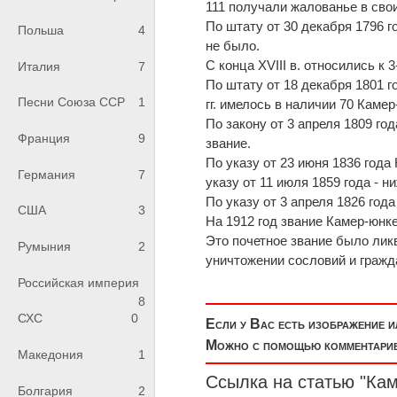
111 получали жалованье в свои
По штату от 30 декабря 1796 
Польша
4
не было.
С конца XVIII в. относились к 
Италия
7
По штату от 18 декабря 1801 г
Песни Союза ССР
1
гг. имелось в наличии 70 Каме
По закону от 3 апреля 1809 г
Франция
9
звание.
По указу от 23 июня 1836 года
Германия
7
указу от 11 июля 1859 года - н
По указу от 3 апреля 1826 го
США
3
На 1912 год звание Камер-юнке
Это почетное звание было ликв
Румыния
2
уничтожении сословий и гражд
Российская империя
8
СХС
0
Если у Вас есть изображение 
Можно с помощью комментариев
Македония
1
Ссылка на статью "Ка
Болгария
2