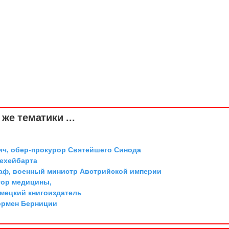
же тематики ...
ич, обер-прокурор Святейшего Синода
Дехейбарта
граф, военный министр Австрийской империи
тор медицины,
емецкий книгоиздатель
ормен Берниции