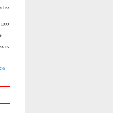
 I их
 1809
е
ка; по
Об