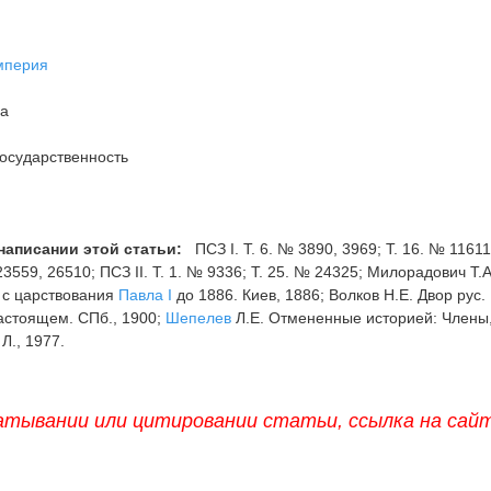
мперия
на
осударственность
написании этой статьи:
ПСЗ I. Т. 6. № 3890, 3969; Т. 16. № 11611
23559, 26510; ПСЗ II. Т. 1. № 9336; Т. 25. № 24325; Милорадович Т.А
а с царствования
Павла I
до 1886. Киев, 1886; Волков Н.Е. Двор рус.
астоящем. СПб., 1900;
Шепелев
Л.Е. Отмененные историей: Члены
Л., 1977.
атывании или цитировании статьи, ссылка на сай