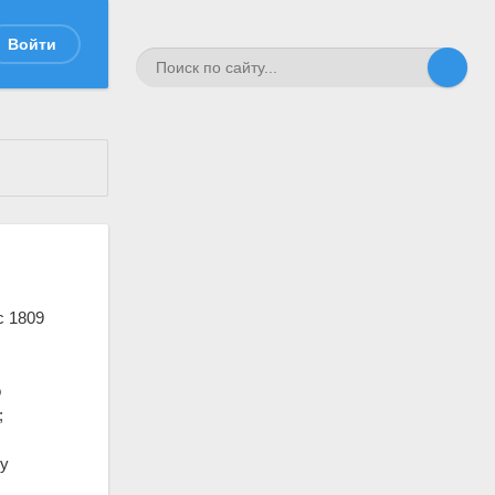
Войти
с 1809
о
;
му