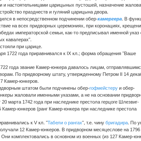
и и настоятельницами царицыных пустошей, назначение жалов
устройство празднеств и гуляний царицына двора.
дился в непосредственном подчинении обер-
камергера
. В функ
твие на всех придворных церемониях, при коронациях, крещени
обедах императорской семьи, как-то предписывал именной указ 
ых кавалерах".
остояли при царице.
варя 1722 года приравнивался к IX кл.; форма обращения "Ваше
я 1722 года звание Камер-юнкера давалось лицам, отправлявшим
орам. По придворному штату, утвержденному Петром II 14 дека
 7 Камер-юнкеров.
ридворным штатом были подчинены обер-
гофмейстеру
и обер-
нкеры жаловали именными указами, а не на основании придвор
 20 марта 1742 года при наследнике престола герцоге Шлезвиг-
 Камер-юнкеров (ранг Камер-юнкера при наследнике престола
равнивались к V кл. "
Табели о рангах
", т.е. чину
бригадира
. По у
получали 12 Камер-юнкеров. В придворном месяцеслове на 1796
 Они комплектовались в основном из военных (из 127 Камер-юн