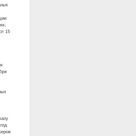
анья
ции
ях,
от 15
ся
бря
ных
казу
 год
керов