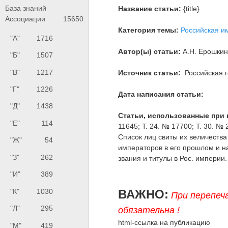
База знаний
Название статьи:
{title}
Ассоциации
15650
Категория темы:
Российская и
"А"
1716
Автор(ы) статьи:
А.Н. Ерошки
"Б"
1507
"В"
1217
Источник статьи:
Российская г
"Г"
1226
Дата написания статьи:
"Д"
1438
Статьи, использованные при 
"Е"
114
11645; Т. 24. № 17700; Т. 30. № 
Список лиц свиты их величеств
"Ж"
54
императоров в его прошлом и н
"З"
262
звания и титулы в Рос. империи. 
"И"
389
ВАЖНО:
"К"
1030
При перепеч
"Л"
295
обязательна !
html-ссылка на публикацию
"М"
419