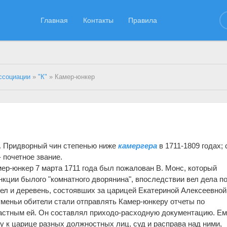
Главная
Контакты
Правила
ссоциации
»
"К"
» Камер-юнкер
гг. Придворный чин степенью ниже
камергера
в 1711-1809 годах; 
- почетное звание.
ер-юнкер 7 марта 1711 года был пожалован В. Монс, который
кции былого "комнатного дворянина", впоследствии вел дела п
ел и деревень, состоявших за царицей Екатериной Алексеевной
уменьи обители стали отправлять Камер-юнкеру отчеты по
астным ей. Он составлял приходо-расходную документацию. Е
у к царице разных должностных лиц, суд и расправа над ними,