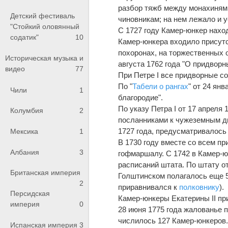
разбор тяжб между монахиням
Детский фестиваль
чиновникам; на нем лежало и 
"Стойкий оловянный
С 1727 году Камер-юнкер нахо
содатик"
10
Камер-юнкера входило присутс
похоронах, на торжественных 
Историческая музыка и
августа 1762 года "О придворн
видео
77
При Петре I все придворные с
По "
Табели о рангах
" от 24 ян
Чили
1
благородие".
По указу Петра I от 17 апрел
Колумбия
2
посланниками к чужеземным дв
1727 года, предусматривалось
Мексика
1
В 1730 году вместе со всем п
Албания
3
гофмаршалу. С 1742 в Камер-ю
расписаний штата. По штату от
Британская империя
Голштинском полагалось еще 5
2
приравнивался к
полковнику
).
Персидская
Камер-юнкеры Екатерины II при
империя
0
28 июня 1775 года жалованье 
числилось 127 Камер-юнкеров.
Испанская империя
3