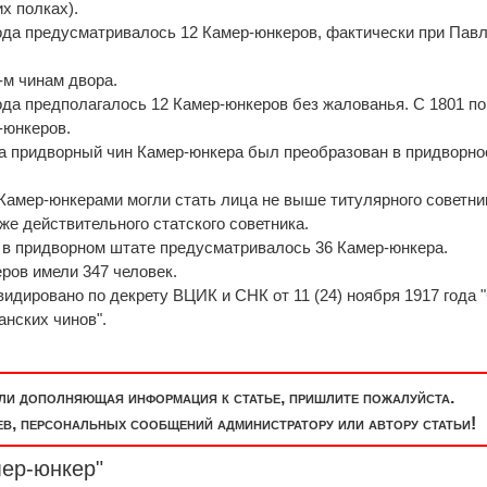
х полках).
года предусматривалось 12 Камер-юнкеров, фактически при Павле
3-м чинам двора.
ода предполагалось 12 Камер-юнкеров без жалованья. С 1801 по
р-юнкеров.
ода придворный чин Камер-юнкера был преобразован в придворно
 Камер-юнкерами могли стать лица не выше титулярного советни
иже действительного статского советника.
да в придворном штате предусматривалось 36 Камер-юнкера.
ров имели 347 человек.
идировано по декрету ВЦИК и СНК от 11 (24) ноября 1917 года "
анских чинов".
или дополняющая информация к статье, пришлите пожалуйста.
, персональных сообщений администратору или автору статьи!
мер-юнкер"