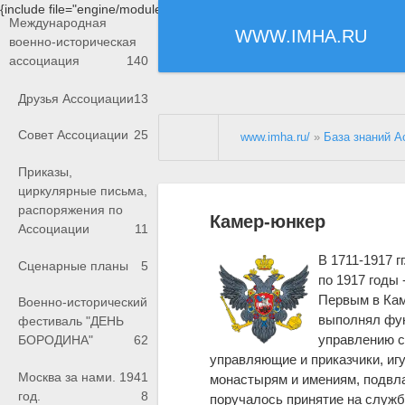
{include file="engine/modules/saperu/head.php"}
Международная
WWW.IMHA.RU
военно-историческая
ассоциация
140
Друзья Ассоциации
13
Совет Ассоциации
25
www.imha.ru/
»
База знаний А
Приказы,
циркулярные письма,
распоряжения по
Камер-юнкер
Ассоциации
11
В 1711-1917 
Сценарные планы
5
по 1917 годы 
Первым в Кам
Военно-исторический
выполнял фун
фестиваль "ДЕНЬ
управлению с
БОРОДИНА"
62
управляющие и приказчики, иг
Москва за нами. 1941
монастырям и имениям, подвл
год.
8
поручалось принятие на служб