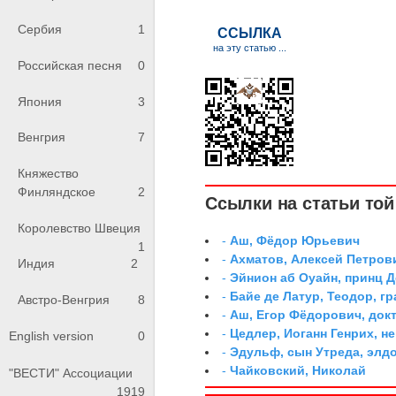
Сербия
1
Российская песня
0
Япония
3
Венгрия
7
Княжество
Финляндское
2
Ссылки на статьи той 
Королевство Швеция
-
Аш, Фёдор Юрьевич
1
-
Ахматов, Алексей Петров
Индия
2
-
Эйнион аб Оуайн, принц 
-
Байе де Латур, Теодор, 
Австро-Венгрия
8
-
Аш, Егор Фёдорович, док
-
Цедлер, Иоганн Генрих, н
English version
0
-
Эдульф, сын Утреда, элд
-
Чайковский, Николай
"ВЕСТИ" Ассоциации
1919