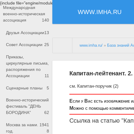
{include file="engine/modules/saperu/head.php"}
Международная
WWW.IMHA.RU
военно-историческая
ассоциация
140
Друзья Ассоциации
13
Совет Ассоциации
25
www.imha.ru/
»
База знаний А
Приказы,
циркулярные письма,
распоряжения по
Капитан-лейтенант. 2.
Ассоциации
11
см. Капитан-поручик (2)
Сценарные планы
5
Военно-исторический
Если у Вас есть изображение 
фестиваль "ДЕНЬ
Можно с помощью комментариев
БОРОДИНА"
62
Ссылка на статью "Кап
Москва за нами. 1941
год.
8