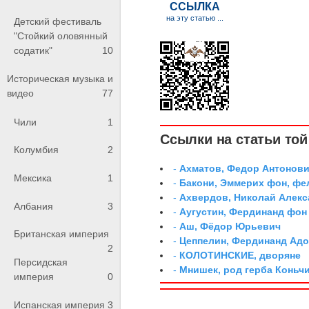
Детский фестиваль
"Стойкий оловянный
содатик"
10
Историческая музыка и
видео
77
Чили
1
Ссылки на статьи той 
Колумбия
2
-
Ахматов, Федор Антонович
Мексика
1
-
Бакони, Эммерих фон, ф
-
Ахвердов, Николай Алекс
Албания
3
-
Аугустин, Фердинанд фон
-
Аш, Фёдор Юрьевич
Британская империя
-
Цеппелин, Фердинанд Адо
2
-
КОЛОТИНСКИЕ, дворяне
Персидская
-
Мнишек, род герба Коньч
империя
0
Испанская империя
3