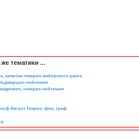
же тематики ...
, капитан генерал-майорского ранга
ельдмаршал-лейтенант
андрович, генерал-лейтенант
льф Август Генрих, фон, граф
иц