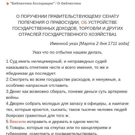
"Библиотека Ассоциации"
/
О-библиотека
О ПОРУЧЕНИИ ПРАВИТЕЛЬСТВУЮЩЕМУ СЕНАТУ
ПОПЕЧЕНИЯ О ПРАВОСУДИИ,
ОБ
УСТРОЙСТВЕ
ГОСУДАРСТВЕННЫХ ДОХОДОВ, ТОРГОВЛИ И ДРУГИХ
ОТРАСЛЕЙ ГОСУДАРСТВЕННОГО ХОЗЯЙСТВА
1
Именной указ [Марта 2 дня 1711 года]
Указ что по отбытии нашем делать.
1.Суд иметь нелицемерный, и неправедных судей
наказывать отнятием чести и всего имения, то же и
ябедникам да последует.
2.Смотреть во всем государстве расходов, и ненужныя, а
особливо напрасныя отставить.
3.Денег как возможно сбирать, понеже деньги суть артериею
войны.
4.Дворян собрать молодых для запасу в офицеры, а наипаче
тех, которые кроются, сыскать; також тысячю человек людей
боярских грамотных для того ж.
5.
Вексели
исправить и держать в одном месте.
6.Товары, которые на откупах или по канцеляриям и
губерниям, осмотреть и посвидетельствовать.