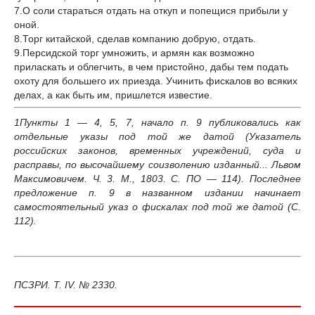
7.О соли стараться отдать на откуп и попещися прибыли у
оной.
8.Торг китайской, сделав компанию добрую, отдать.
9.Персидской торг умножить, и армян как возможно
приласкать и облегчить, в чем пристойно, дабы тем подать
охоту для большего их приезда. Учинить фискалов во всяких
делах, а как быть им, пришлется известие.
1
Пункты 1 — 4, 5, 7, начало п. 9 публиковались как
отдельные указы под той же датой (Указатель
российских законов, временных учреждений, суда и
расправы, по высочайшему соизволению изданный... Львом
Максимовичем. Ч. 3. М., 1803. С. ПО — 114). Последнее
предложение п. 9 в названном издании начинает
самостоятельный указ о фискалах под той же датой (С.
112).
ПСЗРИ. Т. IV. № 2330.