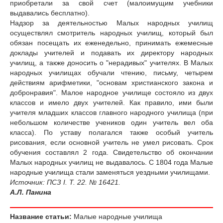
приобретали за свой счет (малоимущим учебники
выдавались бесплатно).
Надзор за деятельностью Малых народных училищ
осуществлял смотритель народных училищ, который был
обязан посещать их еженедельно, принимать ежемесные
доклады учителей и подавать их директору народных
училищ, а также доносить о "нерадивых" учителях. В Малых
народных училищах обучали чтению, письму, четырем
действиям арифметики, "основам христианского закона и
добронравия". Малое народное училище состояло из двух
классов и имело двух учителей. Как правило, ими были
учителя младших классов главного народного училища (при
небольшом количестве учеников один учитель вел оба
класса). По уставу полагался также особый учитель
рисования, если основной учитель не умел рисовать. Срок
обучения составлял 2 года. Свидетельство об окончании
Малых народных училищ не выдавалось. С 1804 года Малые
народные училища стали заменяться уездными училищами.
Источник: ПСЗ I. Т. 22. № 16421.
А.Л. Панина
Название статьи:
Малые народные училища