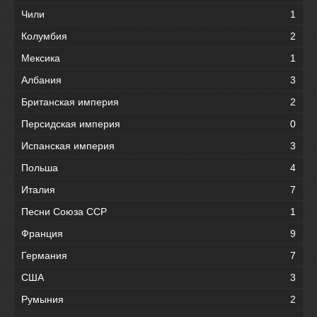
Чили
1
Колумбия
2
Мексика
1
Албания
3
Британская империя
2
Персидская империя
0
Испанская империя
3
Польша
4
Италия
7
Песни Союза ССР
1
Франция
9
Германия
7
США
3
Румыния
2