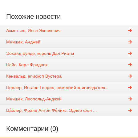
Похожие новости
Ахметьев, Илья Яковлевич
Мнишек, Анджей
Эохайд Буйде, король Дал Риаты
Цейс, Карл Фридрих
Кенвальд, епископ Вустера
Цедлер, Иоганн Генрих, немецкий книгоиздатель
Мнишек, Леопольд-Анджей
Ца́йлер, Франц Анто́н Фе́ликс, Эдлер фон ...
Комментарии (0)