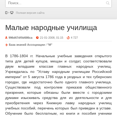
Полная версия сайта
Малые народные училища
996d67df0d686ca
21-01-2008, 01:15
4 727
База знаний Ассоциации
/
"М"
В 1786-1804 гг. Начальные учебные заведения открытого
типа для детей купцов, мещан и солдат, соответствовали
двум младшим классам главных народных училищ.
Учреждалась по "Уставу народным училищам Российской
империи" от 5 августа 1786 года в уездных и тех губернских
городах, где недостаточно было одного главного училища.
Существовали под контролем приказов общественного
призрения, которые обязаны были вместе с городскими
думами изыскивать средства для их деятельности и для
приобретения через Книжную лавку народных училищ
учебных пособий, перечень которых был приведен в уставе.
Обучение было бесплатным, но книги и пособия ученики