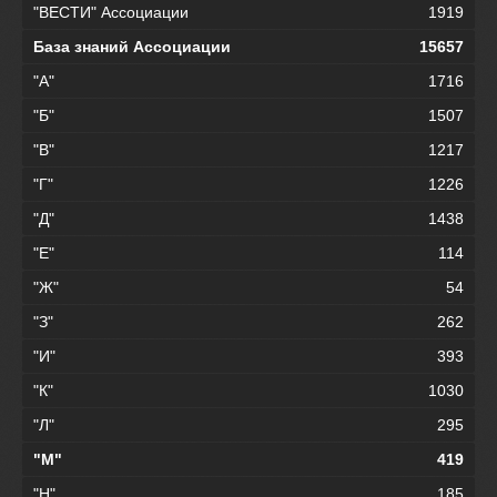
"ВЕСТИ" Ассоциации
1919
База знаний Ассоциации
15657
"А"
1716
"Б"
1507
"В"
1217
"Г"
1226
"Д"
1438
"Е"
114
"Ж"
54
"З"
262
"И"
393
"К"
1030
"Л"
295
"М"
419
"Н"
185