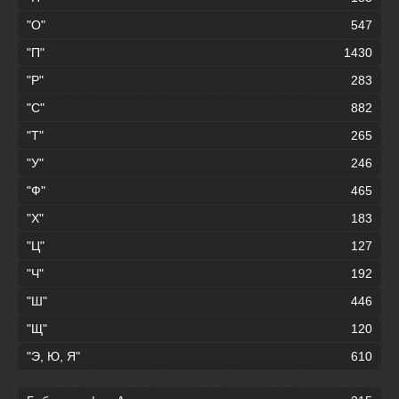
"О"
547
"П"
1430
"Р"
283
"С"
882
"Т"
265
"У"
246
"Ф"
465
"Х"
183
"Ц"
127
"Ч"
192
"Ш"
446
"Щ"
120
"Э, Ю, Я"
610