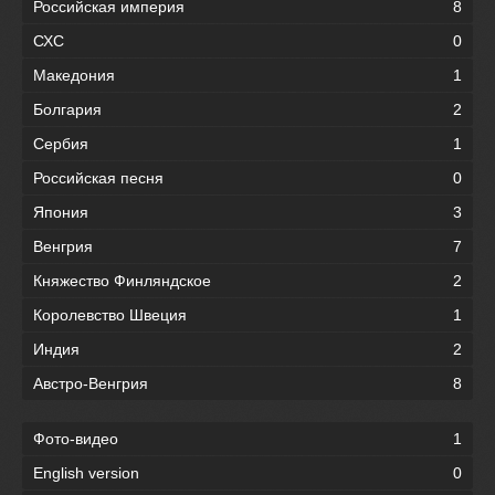
Российская империя
8
СХС
0
Македония
1
Болгария
2
Сербия
1
Российская песня
0
Япония
3
Венгрия
7
Княжество Финляндское
2
Королевство Швеция
1
Индия
2
Австро-Венгрия
8
Фото-видео
1
English version
0