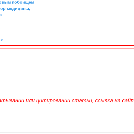
довым побоищем
тор медицины,
в
в
ик
атывании или цитировании статьи, ссылка на сай