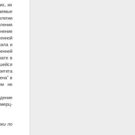
их, их
маемые
легии
вления
енение
енной
чала и
енней
нате в
вшейся
итета
ена" в
ии не
дение
ммерц-
рки по