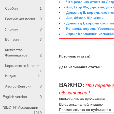
-
Что реально стоит за Ле
-
Аш, Егор Фёдорович, док
Сербия
1
-
Дональд II, король скотто
-
Аш, Фёдор Юрьевич
Российская песня
0
-
Дональд I, король скотто
-
Кенвелх, король Уэссекса
Япония
3
-
Эдвиг Керлакинг, изгнанн
Венгрия
7
Княжество
Финляндское
2
Источник статьи:
Королевство Швеция
Дата написания статьи:
1
Индия
2
ВАЖНО:
При перепеч
Австро-Венгрия
8
обязательна !
English version
0
html-ссылка на публикацию
BB-ссылка на публикацию
"ВЕСТИ" Ассоциации
Прямая ссылка на публикацию
1919