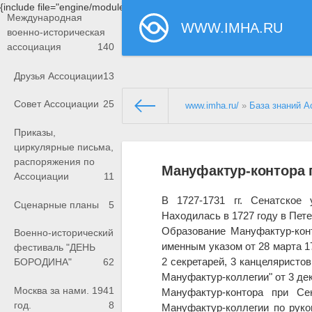
{include file="engine/modules/saperu/head.php"}
Международная
WWW.IMHA.RU
военно-историческая
ассоциация
140
Друзья Ассоциации
13
Совет Ассоциации
25
www.imha.ru/
»
База знаний А
Приказы,
циркулярные письма,
распоряжения по
Мануфактур-контора 
Ассоциации
11
В 1727-1731 гг. Сенатское 
Сценарные планы
5
Находилась в 1727 году в Пете
Образование Мануфактур-конт
Военно-исторический
именным указом от 28 марта 1
фестиваль "ДЕНЬ
2 секретарей, 3 канцеляристов
БОРОДИНА"
62
Мануфактур-коллегии" от 3 дек
Москва за нами. 1941
Мануфактур-контора при Се
год.
8
Мануфактур-коллегии по рук