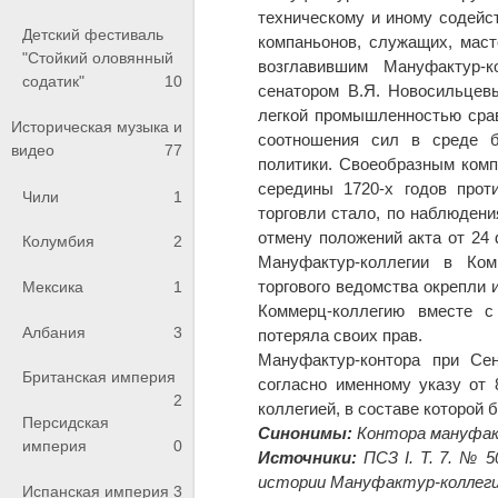
техническому и иному содейст
Детский фестиваль
компаньонов, служащих, мас
"Стойкий оловянный
возглавившим Мануфактур-
содатик"
10
сенатором В.Я. Новосильцев
легкой промышленностью срав
Историческая музыка и
соотношения сил в среде б
видео
77
политики. Своеобразным комп
середины 1720-х годов прот
Чили
1
торговли стало, по наблюден
отмену положений акта от 24
Колумбия
2
Мануфактур-коллегии в Ком
торгового ведомства окрепли 
Мексика
1
Коммерц-коллегию вместе с 
Албания
3
потеряла своих прав.
Мануфактур-контора при Сен
Британская империя
согласно именному указу от
2
коллегией, в составе которой 
Персидская
Синонимы:
Контора мануфак
империя
0
Источники:
ПСЗ I. Т. 7. № 5
истории Мануфактур-коллегии
Испанская империя
3