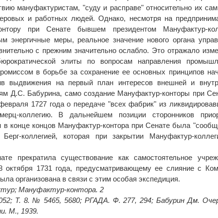
вию мануфактуристам, "суду и расправе" относительно их сам
теровых и работных людей. Однако, несмотря на предприни
контору при Сенате бывшем президентом Мануфактур-кол
ым энергичные меры, реальное значение нового органа упра
нительно с прежним значительно ослабло. Это отражало изм
юрократической элиты по вопросам направления промышл
ромиссом в борьбе за сохранение ее основных принципов на
ив выдвижения на первый план интересов внешней и внутр
иям Д.С. Бабурина, само создание Мануфактур-конторы при Се
 февраля 1727 года о передаче "всех фабрик" из ликвидирова
мерц-коллегию. В дальнейшем позиции сторонников приор
и в конце концов Мануфактур-контора при Сенате была "сообщ
Берг-коллегией, которая при закрытии Мануфактур-коллег
ате прекратила существование как самостоятельное учреж
 8 октября 1731 года, предусматривающему ее слияние с Ко
была организована в связи с этим особая экспедиция.
тур; Мануфактур-контора. 2
052; Т. 8. № 5465, 5680; РГАДА. Ф. 277, 294; Бабурин Дм. Оче
. М., 1939.