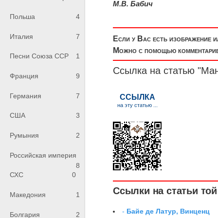
М.В. Бабич
Польша
4
Италия
7
Если у Вас есть изображение 
Можно с помощью комментариев
Песни Союза ССР
1
Ссылка на статью "Ма
Франция
9
Германия
7
США
3
Румыния
2
Российская империя
8
СХС
0
Ссылки на статьи той 
Македония
1
-
Байе де Латур, Винценц
Болгария
2