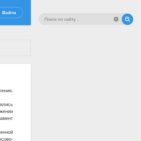
Войти
ения.
лялись
яжении
ламент
енной
нсово-