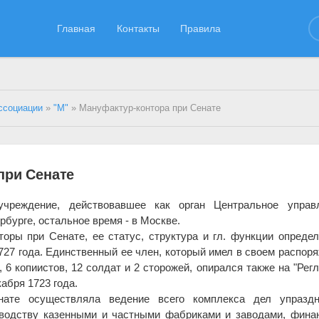
Главная
Контакты
Правила
ссоциации
»
"М"
» Мануфактур-контора при Сенате
при Сенате
учреждение, действовавшее как орган Центральное управл
рбурге, остальное время - в Москве.
оры при Сенате, ее статус, структура и гл. функции опреде
727 года. Единственный ее член, который имел в своем распор
, 6 копиистов, 12 солдат и 2 сторожей, опирался также на "Рег
абря 1723 года.
нате осуществляла ведение всего комплекса дел упраздн
оводству казенными и частными фабриками и заводами, фина