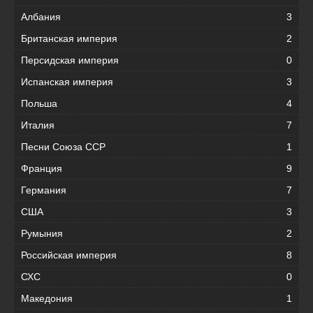
Албания
3
Британская империя
2
Персидская империя
0
Испанская империя
3
Польша
4
Италия
7
Песни Союза ССР
1
Франция
9
Германия
7
США
3
Румыния
2
Российская империя
8
СХС
0
Македония
1