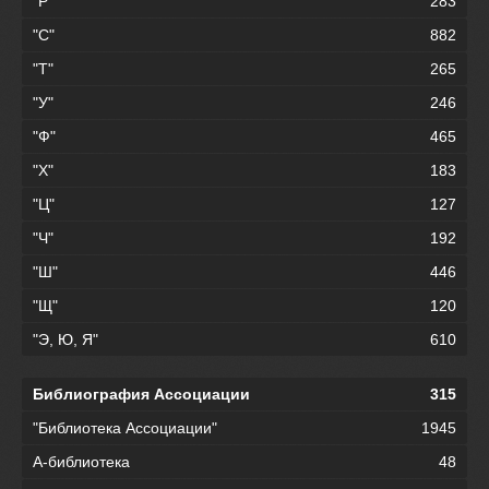
"Р"
283
"С"
882
"Т"
265
"У"
246
"Ф"
465
"Х"
183
"Ц"
127
"Ч"
192
"Ш"
446
"Щ"
120
"Э, Ю, Я"
610
Библиография Ассоциации
315
"Библиотека Ассоциации"
1945
А-библиотека
48