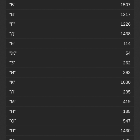
"Б"
1507
"В"
1217
"Г"
1226
"Д"
1438
"Е"
114
"Ж"
54
"З"
262
"И"
393
"К"
1030
"Л"
295
"М"
419
"Н"
185
"О"
547
"П"
1430