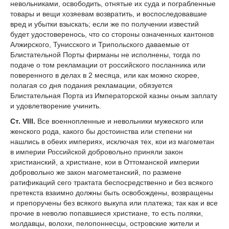
невольниками, освободить, отнятые их суда и пограбленные
товары и вещи хозяевам возвратить, и воспоследовавшие
вред и убытки взыскать; если же по получении известий
будет удостоверенось, что со стороны означенных кантонов
Алжирского, Тунисского и Трипольского даваемые от
Блистательной Порты фирманы не исполнены, тогда по
подаче о том рекламации от российского посланника или
поверенного в делах в 2 месяца, или как можно скорее,
полагая со дня подания рекламации, обязуется
Блистательная Порта из Императорской казны оным заплату
и удовлетворение учинить.
Ст. VIII.
Все военнопленные и невольники мужеского или
женского рода, какого бы достоинства или степени ни
нашлись в обеих империях, исключая тех, кои из магометан
в империи Российской добровольно приняли закон
христианский, а христиане, кои в Оттоманской империи
добровольно же закон магометанский, по размене
ратификаций сего трактата беспосредственно и без всякого
претекста взаимно должны быть освобождены, возвращены
и препоручены без всякого выкупа или платежа; так как и все
прочие в неволю попавшиеся христиане, то есть поляки,
молдавцы, волохи, пелопоннесцы, островские жители и