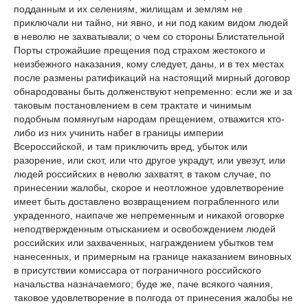
подданным и их селениям, жилищам и землям не
приключали ни тайно, ни явно, и ни под каким видом людей
в неволю не захватывали; о чем со стороны Блистательной
Порты строжайшие прещения под страхом жестокого и
неизбежного наказания, кому следует, даны, и в тех местах
после размены ратификаций на настоящий мирный договор
обнародованы быть долженствуют непременно: если же и за
таковым постановлением в сем трактате и чинимым
подобным помянугым народам прещением, отважится кто-
либо из них учинить набег в границы империи
Всероссийской, и там приключить вред, убыток или
разорение, или скот, или что другое украдут, или увезут, или
людей российских в неволю захватят, в таком случае, по
принесении жалобы, скорое и неотложное удовлетворение
имеет быть доставлено возвращением пограбленного или
украденного, наипаче же непременным и никакой оговорке
неподтвержденным отысканием и освобождением людей
российских или захваченных, награждением убытков тем
нанесенных, и примерным на границе наказанием виновных
в присутствии комиссара от пограничного российского
начальства назначаемого; буде же, паче всякого чаяния,
таковое удовлетворение в полгода от принесения жалобы не