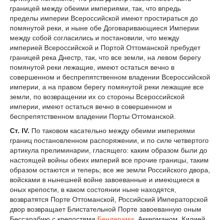
границей между обеими империями, так, что впредь
пределы империи Всероссийской имеют простираться до
помянутой реки, и ныне обе Договаривающиеся Империи
между собой согласились и постановили, что между
империей Всероссийской и Портой Оттоманской пребудет
границей река Днестр, так, что все земли, на левом берегу
помянутой реки лежащие, имеют остаться вечно в
совершенном и беспрепятственном владении Всероссийской
империи, а на правом берегу помянутой реки лежащие все
земли, по возвращении их со стороны Всероссийской
империи, имеют остаться вечно в совершенном и
беспрепятственном владении Порты Оттоманской.
Ст. IV.
По таковом касательно между обеими империями
границ постановленном распоряжении, и по силе четвертого
артикула прелиминарии, гласящего: каким образом были до
настоящей войны обеих империй все прочие границы, таким
образом остаются и теперь; все же земли Российского двора,
войсками в нынешней войне завоеванные и имеющиеся в
оных крепости, в каком состоянии ныне находятся,
возвратятся Порте Оттоманской, Российский Императорской
двор возвращает Блистательной Порте завоеванную оным
Бессарабию с крепостями
Бендерами
, Аккерманом, Килией