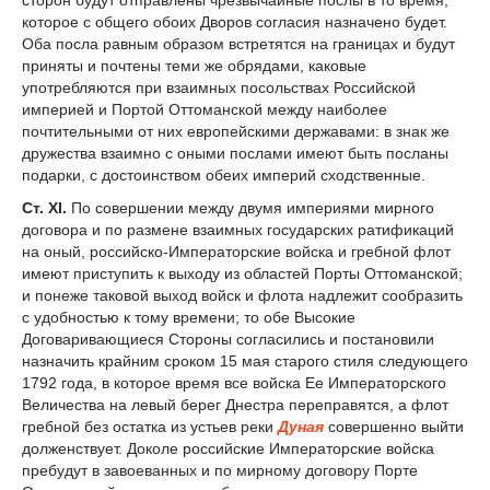
сторон будут отправлены чрезвычайные послы в то время,
которое с общего обоих Дворов согласия назначено будет.
Оба посла равным образом встретятся на границах и будут
приняты и почтены теми же обрядами, каковые
употребляются при взаимных посольствах Российской
империей и Портой Оттоманской между наиболее
почтительными от них европейскими державами: в знак же
дружества взаимно с оными послами имеют быть посланы
подарки, с достоинством обеих империй сходственные.
Ст. XI.
По совершении между двумя империями мирного
договора и по размене взаимных государских ратификаций
на оный, российско-Императорские войска и гребной флот
имеют приступить к выходу из областей Порты Оттоманской;
и понеже таковой выход войск и флота надлежит сообразить
с удобностью к тому времени; то обе Высокие
Договаривающиеся Стороны согласились и постановили
назначить крайним сроком 15 мая старого стиля следующего
1792 года, в которое время все войска Ее Императорского
Величества на левый берег Днестра переправятся, а флот
гребной без остатка из устьев реки
Дуная
совершенно выйти
долженствует. Доколе российские Императорские войска
пребудут в завоеванных и по мирному договору Порте