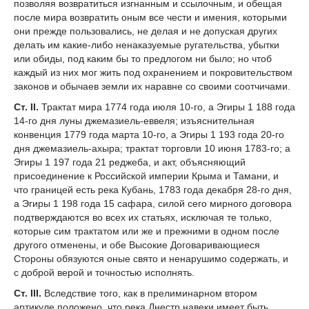
позволяя возвратиться изгнанным и ссылочным, и обещая
после мира возвратить оным все чести и имения, которыми
они прежде пользовались, не делая и не допуская других
делать им какие-либо ненаказуемые ругательства, убытки
или обиды, под каким бы то предлогом ни было; но чтоб
каждый из них мог жить под охранением и покровительством
законов и обычаев земли их наравне со своими соотчичами.
Ст. II.
Трактат мира 1774 года июля 10-го, а Эгиры 1 188 года
14-го дня луны джемазиель-еввеля; изъяснительная
конвенция 1779 года марта 10-го, а Эгиры 1 193 года 20-го
дня джемазиель-ахыра; трактат торговли 10 июня 1783-го; а
Эгиры 1 197 года 21 реджеба, и акт, объясняющий
присоединение к Российской империи Крыма и Тамани, и
что границей есть река Кубань, 1783 года декабря 28-го дня,
а Эгиры 1 198 года 15 сафара, силой сего мирного договора
подтверждаются во всех их статьях, исключая те только,
которые сим трактатом или же и прежними в одном после
другого отменены, и обе Высокие Договаривающиеся
Стороны обязуются оные свято и ненарушимо содержать, и
с доброй верой и точностью исполнять.
Ст. III.
Вследствие того, как в прелиминарном втором
артикуле положено, что река Днестр навеки имеет быть