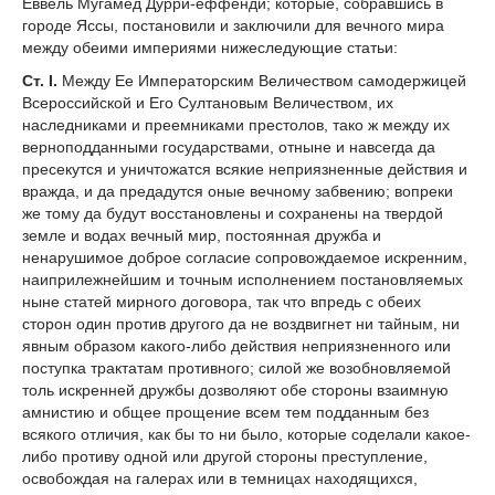
Еввель Мугамед Дурри-еффенди; которые, собравшись в
городе Яссы, постановили и заключили для вечного мира
между обеими империями нижеследующие статьи:
Ст. I.
Между Ее Императорским Величеством самодержицей
Всероссийской и Его Султановым Величеством, их
наследниками и преемниками престолов, тако ж между их
верноподданными государствами, отныне и навсегда да
пресекутся и уничтожатся всякие неприязненные действия и
вражда, и да предадутся оные вечному забвению; вопреки
же тому да будут восстановлены и сохранены на твердой
земле и водах вечный мир, постоянная дружба и
ненарушимое доброе согласие сопровождаемое искренним,
наиприлежнейшим и точным исполнением постановляемых
ныне статей мирного договора, так что впредь с обеих
сторон один против другого да не воздвигнет ни тайным, ни
явным образом какого-либо действия неприязненного или
поступка трактатам противного; силой же возобновляемой
толь искренней дружбы дозволяют обе стороны взаимную
амнистию и общее прощение всем тем подданным без
всякого отличия, как бы то ни было, которые соделали какое-
либо противу одной или другой стороны преступление,
освобождая на галерах или в темницах находящихся,