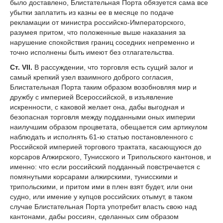
было доставлено, Блистательная Порта обязуется сама все
убытки заплатить из казны ее в месяце по подаче
рекламации от министра российско-Императорского,
разумея притом, что положенные выше наказания за
нарушение спокойствия границ соседних непременно и
точно исполнены быть имеют без отлагательства.
Ст. VII.
В рассуждении, что торговля есть сущий залог и
самый крепкий узел взаимного доброго согласия,
Блистательная Порта таким образом возобновляя мир и
дружбу с империей Всероссийской, в изъявление
искренности, с каковой желает она, дабы выгодная и
безопасная торговля между подданными оных империи
наилучшим образом процветата, обещается сим артикулом
наблюдать и исполнять 61-ю статью постановленного с
Российской империей торгового трактата, касающуюся до
корсаров Алжирского, Тунисского и Трипольского кантонов, и
именно: что если российский подданный повстречается с
помянутыми корсарами алжирскими, тунисскими и
трипольскими, и притом ими в плен взят будет, или они
судно, или имение у купцов российских отымут, в таком
случае Блистательная Порта употребит власть свою над
кантонами, дабы россиян, сделанных сим образом