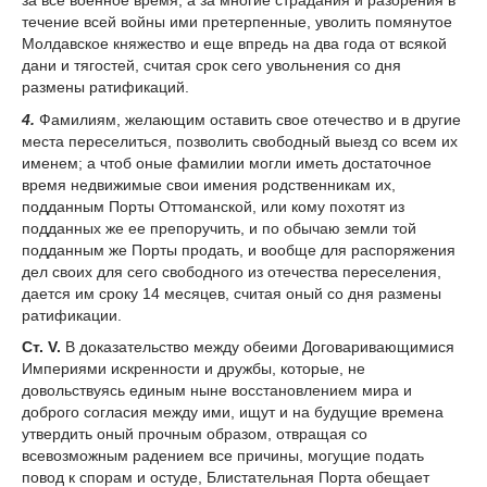
течение всей войны ими претерпенные, уволить помянутое
Молдавское княжество и еще впредь на два года от всякой
дани и тягостей, считая срок сего увольнения со дня
размены ратификаций.
4.
Фамилиям, желающим оставить свое отечество и в другие
места переселиться, позволить свободный выезд со всем их
именем; а чтоб оные фамилии могли иметь достаточное
время недвижимые свои имения родственникам их,
подданным Порты Оттоманской, или кому похотят из
подданных же ее препоручить, и по обычаю земли той
подданным же Порты продать, и вообще для распоряжения
дел своих для сего свободного из отечества переселения,
дается им сроку 14 месяцев, считая оный со дня размены
ратификации.
Ст. V.
В доказательство между обеими Договаривающимися
Империями искренности и дружбы, которые, не
довольствуясь единым ныне восстановлением мира и
доброго согласия между ими, ищут и на будущие времена
утвердить оный прочным образом, отвращая со
всевозможным радением все причины, могущие подать
повод к спорам и остуде, Блистательная Порта обещает