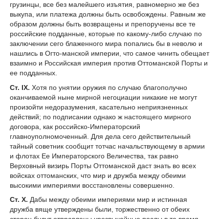
грузинцы, все без малейшего изъятия, равномерно же без
выкупа, или платежа должны быть освобождены. Равным же
образом должны быть возвращены и препоручены все те
российские подданные, которые по какому-либо случаю по
заключении сего блаженного мира попались бы в неволю и
нашлись в Огто-манской империи, что самое чинить обещает
взаимно и Российская империя против Оттоманской Порты и
ее подданных.
Ст. IX.
Хотя по унятии оружия по случаю благополучно
оканчиваемой ныне мирной негоциации никакие не могут
произойти недоразумения, касательно неприязненных
действий; по подписании однако ж настоящего мирного
договора, как российско-Императорский
главноуполномоченный. Для дела сего действительный
тайный советник сообщит тотчас начальствующему в армии
и флотах Ее Императорского Величества, так равно
Верховный визирь Порты Оттоманской даст знать во всех
войсках оттоманских, что мир и дружба между обеими
высокими империями восстановлены совершенно.
Ст. X.
Дабы между обеими империями мир и истинная
дружба вяще утверждены были, торжественно от обеих