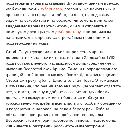
подтвердить вновь издаваемым фирманом данный прежде,
чтоб ахалцыхекий
губернатор
, пограничные начальники и
прочие отныне впредь ни тайно, ни явно, ни под каким
видом не оскорбляли и не беспокоили земель и жителей
владеемых царем Карталинским, о чем и отправить к
помянутому ахалцыхскому
губернатору
, к пограничным
начальникам и к прочим со строжайшим прещением и
подтверждением указы.
Ст. VI.
По утверждении статьей второй сего мирного
договора, в числе прочих трактатов, акта 28 декабря 1783
года постановленного, касающегося до присоединения к
империи Всероссийской Крыма, Тамани и определяющего
границей в той стороне между обеими Договаривающимися
Сторонами реку Кубань, Блистательная Порта Оттоманская,
в изъявление, что она на времена будущие желает отдалить
все, что мир, тишину и доброе согласие между обеими
державами возмутить может, обещается и обязуется
торжественно употребить всю власть и способы к обузданию
и воздержанию народов, на левом берегу реки Кубани
обитающих при границах ее, дабы они на пределы
Всероссийской империи набегов не чинили, никаких обид,
хищничеств и разорений российско-Императорским