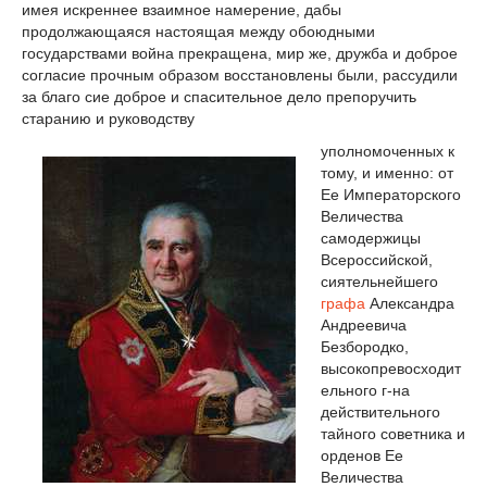
имея искреннее взаимное намерение, дабы
продолжающаяся настоящая между обоюдными
государствами война прекращена, мир же, дружба и доброе
согласие прочным образом восстановлены были, рассудили
за благо сие доброе и спасительное дело препоручить
старанию и руководству
уполномоченных к
тому, и именно: от
Ее Императорского
Величества
самодержицы
Всероссийской,
сиятельнейшего
графа
Александра
Андреевича
Безбородко,
высокопревосходит
ельного г-на
действительного
тайного советника и
орденов Ее
Величества