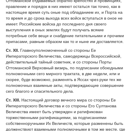
Оттоманской отдаваемых обратно крепостях и провинциях,
правление и порядок в них имеют остаться так точно, как в
настоящее время суть оные под обладанием их, и Порта на
то время и до срока выхода всех войск вступаться в оное не
имеет. Российские войска до последнего дня своего
выступления в оных землях будут получать всякие
потребные себе вещи и снабдение питательными и прочими
припасами, равным образом как то и ныне им доставляется.
Ст. XII.
Главноуполномоченный со стороны Ее
Императорского Величества, самодержицы Всероссийской,
действительный тайный советник, и со стороны Порты
Оттоманской Верховный визирь, по подписании обоюдными
полномочными сего мирного трактата, в две недели, или и
скорее, буде возможно, разменять в Яссах чрез руки тех же
полномочных взаимные акты, подтверждающие совершение
сего благого и спасительного дела.
Ст. XIII.
Настоящий договор вечного мира со стороны Ее
Императорского Величества и со стороны Его Султанова
Величества имеет быть утвержден и ратификован
торжественными ратификациями, за подписаниями
собственноручными Их Величеств, которые разменены быть
долженствуют взаимными полномочными в том же месте, где