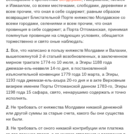
и Измаилом, со всеми местечками, слободами, деревнями и
всем прочим, что оная в себе содержит; равным образом
возвращает Блистательной Порте княжество Молдавское со
всеми городами, селениями и всем прочим, что оная
провинция в себе содержит; а Порта Оттоманская, принимая
помянутые провинции на следующих условиях, обещается
торжественно и свято оные наблюдать:
1.
Все, что написано в пользу княжеств Молдавии и Валахии,
вышепомянутой 2-й статьей возобновленных, в заключенном
мирном трактате 1774-го 10 июля, а Эгиры 1188 года
джемази-ель-неввеля 14-го дня, в постановленной
изъяснительной конвенции 1779 года 10 марта, а Эгиры,
1193 года джемази-ель-ахыра 20-го дня и в акте Верховным
визирем именем Порты Оттоманской данном 1783-го, Эгиры
1198 года 15 сафара, свято, ненарушимо содержать и точно
исполнять.
2.
Не требовать от княжества Молдавии никакой денежной
или другой суммы за старые счета, какого бы они существа
ни были.
3.
Не требовать от оного никакой контрибуции или платежа
за все военное время, а за многие страдания и разорения в