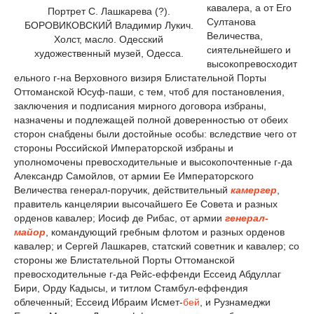
кавалера, а от Его
Портрет С. Лашкарева (?).
Султанова
БОРОВИКОВСКИЙ Владимир Лукич.
Величества,
Холст, масло. Одесский
сиятельнейшего и
художественный музей, Одесса.
высокопревосходит
ельного г-на Верховного визиря Блистательной Порты
Оттоманской Юсуф-паши, с тем, чтоб для постановления,
заключения и подписания мирного договора избраны,
назначены и подлежащей полной доверенностью от обеих
сторон снабдены были достойные особы: вследствие чего от
стороны Российской Императорской избраны и
уполномочены превосходительные и высокопочтенные г-да
Александр Самойлов, от армии Ее Императорского
Величества генерал-поручик, действительный
камергер
,
правитель канцелярии высочайшего Ее Совета и разных
орденов кавалер; Иосиф де Рибас, от армии
генерал-
майор
, командующий гребным флотом и разных орденов
кавалер; и Сергей Лашкарев, статский советник и кавалер; со
стороны же Блистательной Порты Оттоманской
превосходительные г-да Рейс-еффенди Ессеид Абдуллаг
Бири, Орду Кадысы, и титлом Стамбул-еффендия
облеченный; Ессеид Ибраим Исмет-
бей
, и Рузнамеджи