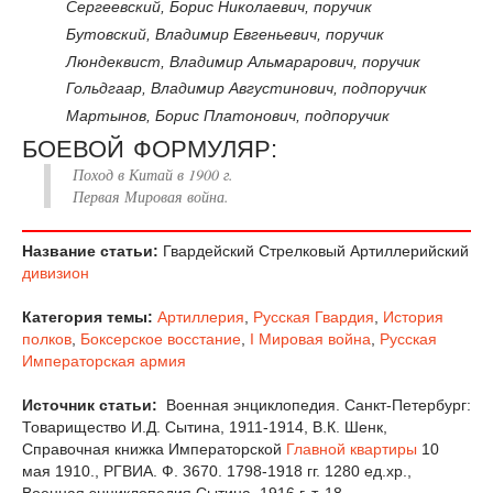
Сергеевский, Борис Николаевич, поручик
Бутовский, Владимир Евгеньевич, поручик
Люндеквист, Владимир Альмарарович, поручик
Гольдгаар, Владимир Августинович, подпоручик
Мартынов, Борис Платонович, подпоручик
БОЕВОЙ ФОРМУЛЯР:
Поход в Китай в 1900 г.
Первая Мировая война.
Название статьи:
Гвардейский Стрелковый Артиллерийский
дивизион
Категория темы:
Артиллерия
,
Русская Гвардия
,
История
полков
,
Боксерское восстание
,
I Мировая война
,
Русская
Императорская армия
Источник статьи:
Военная энциклопедия. Санкт-Петербург:
Товарищество И.Д. Сытина, 1911-1914, В.К. Шенк,
Справочная книжка Императорской
Главной квартиры
10
мая 1910., РГВИА. Ф. 3670. 1798-1918 гг. 1280 ед.хр.,
Военная энциклопедия Сытина. 1916 г. т. 18