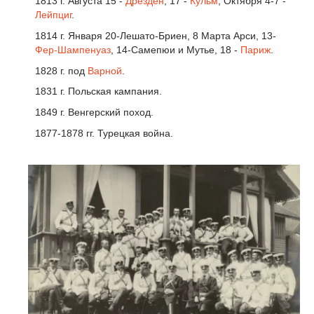
1813 г. Августа 15 -
Дрезден
, 17 -
Кульм
, Октября 4-7 -
Лейпциг
.
1814 г. Января 20-Лешато-Бриен, 8 Марта Арси, 13-
Фер-Шампенуаз
, 14-Самепюи и Мутье, 18 -
Париж
.
1828 г. под
Варной
.
1831 г. Польская кампания.
1849 г. Венгерский поход.
1877-1878 гг. Турецкая война.