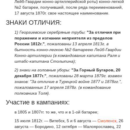
Лейб-Гвардии конно-артиллерийской роты) конно-легкой
№2 батареи, получившей, после ряда переименований,
17 августа 1870г. свое настоящее наименование.
ЗНАКИ ОТЛИЧИЯ:
1) Георгиевские серебряные трубы:
"За отличия при
поражении и изгнании неприятеля из пределов
России 1812г."
, пожалованы 13 апреля 1813г. в
бытность конно-легкою №2 батареею Лейб-Гвардии
Конно-артиллерии (в командование капитана Раля и
штабс-капитана Столыпина);
2) знаки на головные уборы:
"За Горный Бугаров, 20
декабря 1877г."
, пожалованы 28 марта 1879г. взамен
знаков: "За отличие в Турецкой войне 1877 и 1878гг.",
пожалованных 17 апреля 1878г. (в командование
полковника Толя).
Участие в кампаниях:
в 1805 и 1807гг. то же, что и в 1-ой батарее;
15 июля 1812г. — Витебск, 5 и 6 августа —
Смоленск
, 26
августа — Бородино, 12 октября — Малоярославец, 22