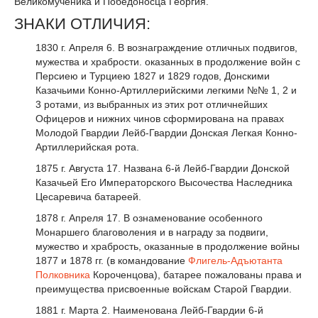
Великомученика и Победоносца Георгия.
ЗНАКИ ОТЛИЧИЯ:
1830 г. Апреля 6. В вознаграждение отличных подвигов,
мужества и храбрости. оказанных в продолжение войн с
Персиею и Турциею 1827 и 1829 годов, Донскими
Казачьими Конно-Артиллерийскими легкими №№ 1, 2 и
3 ротами, из выбранных из этих рот отличнейших
Офицеров и нижних чинов сформирована на правах
Молодой Гвардии Лейб-Гвардии Донская Легкая Конно-
Артиллерийская рота.
1875 г. Августа 17. Названа 6-й Лейб-Гвардии Донской
Казачьей Его Императорского Высочества Наследника
Цесаревича батареей.
1878 г. Апреля 17. В ознаменование особенного
Монаршего благоволения и в награду за подвиги,
мужество и храбрость, оказанные в продолжение войны
1877 и 1878 гг. (в командование
Флигель-Адъютанта
Полковника
Короченцова), батарее пожалованы права и
преимущества присвоенные войскам Старой Гвардии.
1881 г. Марта 2. Наименована Лейб-Гвардии 6-й