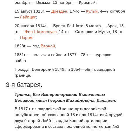
октября — Вязьма, 13 ноября — Красный;
15 август 1813г. —
Дрезден
, 17-го —
Кульм
, 4—7 октября
—
Лейпциг
;
20 января 1814г. — Бриен-Ле-Шато, 8 марта — Арси, 13-
го —
Фер-Шампенуаз
, 14-го — Самепюи и Мутье, 18-го
—
Париж
;
1828г. — под
Варной
,
1831г. — польская война и 1877—78гг. — турецкая
война.
Походы: Венгерский 1849г. и 1854—56гг. к западной
границе.
3-я батарея.
Третья, Его Императорского Высочества
Великого князя Георгия Михайловича, батарея.
В 1817 г. из гвардейской конно-артиллерийской
полубатареи, образованной 16 июля 1814г. из 4 орудий
двух батарей Лейб-Гвардии Конной артиллерии,
сформирована в составе последней конно-легкая №3