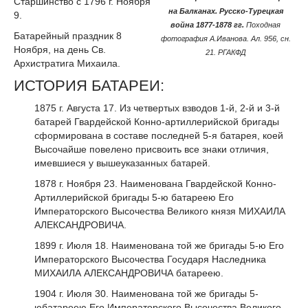
Старшинство с 1796 г. Ноября
на Балканах. Русско-Турецкая
9.
война 1877-1878 гг.
Походная
Батарейный праздник 8
фотография А.Иванова. Ал. 956, сн.
Ноября, на день Св.
21. РГАКФД
Архистратига Михаила.
ИСТОРИЯ БАТАРЕИ:
1875 г. Августа 17. Из четвертых взводов 1-й, 2-й и 3-й
батарей Гвардейской Конно-артиллерийской бригады
сформирована в составе последней 5-я батарея, коей
Высочайше повелено присвоить все знаки отличия,
имевшиеся у вышеуказанных батарей.
1878 г. Ноября 23. Наименована Гвардейской Конно-
Артиллерийской бригады 5-ю батареею Его
Императорского Высочества Великого князя МИХАИЛА
АЛЕКСАНДРОВИЧА.
1899 г. Июля 18. Наименована той же бригады 5-ю Его
Императорского Высочества Государя Наследника
МИХАИЛА АЛЕКСАНДРОВИЧА батареею.
1904 г. Июля 30. Наименована той же бригады 5-
юбатареею Его Императорского Высочества Великого