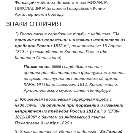
Фельдцейхмейстера Великого князя МИХАИЛА
НИКОЛАЕВИЧА батареею Гвардейской Конно-
Артиллерийской бригады.
ЗНАКИ ОТЛИЧИЯ.
1) Георгиевские серебряные трубы с надписью:
"За
отличие при поражении и изгнании неприятеля из
пределов России 1812 г.",
пожалованные 13 Апреля
1813 г. (в командование Капитана Раля и Шт.-
Капитана Столыпина).
Примечание.
Гвардейская конная
артиллерия обстреливает французские колонны
во время отступления наполеоновской армии.
КАРЯГИН Петр Павлович. 1912. Холст, масло.
Артиллерийский музей, Санкт-Петербург.
2) Юбилейная Георгиевская серебряная труба с
надписями: "
За отличие при поражении и изгнании
неприятеля из пределов России 1812 г."
и "
1796-
1811-1896"
с бантом из Андреевской ленты.
Пожалована 9 Ноября 1896 г.
3) Знаки на головных уборах с надписью: "
За Горный