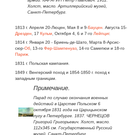
армии. КАРЯГИН Петр Павлович. 1912.
Холст, масло. Артиллерийский музей,
Санкт-Петербург.
1813 г. Апреля 20-Люцен, Мая 8 и 9-
Бауцен
. Августа 15-
Дрезден
, 17
Кульм
, Октября 4, 6 и 7-го
Лейпциг
.
1814 г. Января 20 - Бриень-де-Шато, Марта 8-Арсис-
сюр-
Об
, 13-го
Фер-Шампенуаз
, 14-го Самепюи и 18-го
Париж
.
1831 г. Польская кампания.
1849 г. Венгерский поход и 1854-1850 г. поход к
западным границам.
Примечание.
Парад по случаю окончания военных
действий в Царстве Польском 6
октября 1831 года на Царицынском
лугу в Петербурге. 1837. ЧЕРНЕЦОВ
Григорий Григорьевич. Холст, масло.
112x345 см. Государственный Русский
музей, Санкт-Петербург.