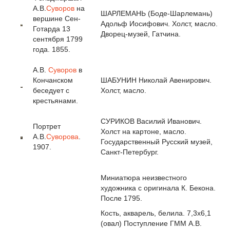
А.В.
Суворов
на
ШАРЛЕМАНЬ (Боде-Шарлемань)
вершине Сен-
Адольф Иосифович. Холст, масло.
Готарда 13
Дворец-музей, Гатчина.
сентября 1799
года. 1855.
А.В.
Суворов
в
Кончанском
ШАБУНИН Николай Авенирович.
беседует с
Холст, масло.
крестьянами.
СУРИКОВ Василий Иванович.
Портрет
Холст на картоне, масло.
А.В.
Суворова
.
Государственный Русский музей,
1907.
Санкт-Петербург.
Миниатюра неизвестного
художника с оригинала К. Бекона.
После 1795.
Кость, акварель, белила. 7,3x6,1
(овал) Поступление ГММ A.B.