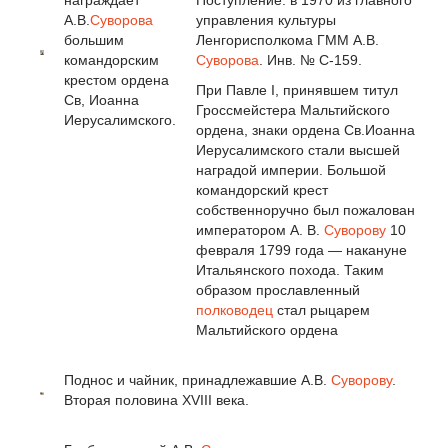
А.В.
Суворова
управления культуры
большим
Ленгорисполкома ГММ A.B.
командорским
Суворова
. Инв. № С-159.
крестом ордена
При Павле I, принявшем титул
Св, Иоанна
Гроссмейстера Мальтийского
Иерусалимского.
ордена, знаки ордена Св.Иоанна
Иерусалимского стали высшей
наградой империи. Большой
командорский крест
собственноручно был пожалован
императором А. В.
Суворову
10
февраля 1799 года — накануне
Итальянского похода. Таким
образом прославленный
полководец
стал рыцарем
Мальтийского ордена
Поднос и чайник, принадлежавшие A.B.
Суворову
.
Вторая половина XVIII века.