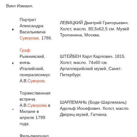
Взял Измаил.
Портрет
ЛЕВИЦКИЙ Дмитрий Григорьевич.
Александра
Холст, масло. 80,5x62,5 см. Музей
Васильевича
Тропинина, Москва.
Суворова
. 1786.
Граф
Рымникский,
ШТЕЙБЕН Карл Карлович. 1815.
князь
Холст, масло. 74x60 см.
Италийский,
Артиллерийский музей, Санкт-
генералисимус
Петербург.
А.В.
Суворов
.
Торжественная
встреча
ШАРЛЕМАНЬ (Боде-Шарлемань)
А.В.
Суворова
в
Адольф Иосифович. Холст, масло.
Милане в
Дворец-музей, Гатчина.
апреле 1799
года.
Фельдмаршал