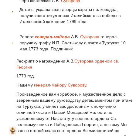
Герб княжеский A.B.
Суворова
.
Деталь, украшавшая дверцы кареты полководца,
получившего титул князя Италийского за победы в
Итальянской кампании 1799 года.
Рапорт
генерал-майора
A.B.
Суворова
генерал-
поручику графу И.П. Салтыкову о взятии Туртукая 10
мая 1773 года. Подлинник
Рескрипт о награждении А.В.
Суворова
орденом св.
Георгия
1773 год.
Нашему
генерал-майору
Суворову
.
Произведенное вами храброе, и мужественное дело с
вверенным вашему руководству деташаментом при атаке
на Туртукай, учиняет вас достойным к получению
отличной чести и Нашей Монаршей милости по
узаконенному от Нас статуту военного ордена Св.
великомученика и Победоносца Георгия, а по тому Мы
вас во второй класс сего ордена Всемилостивейше