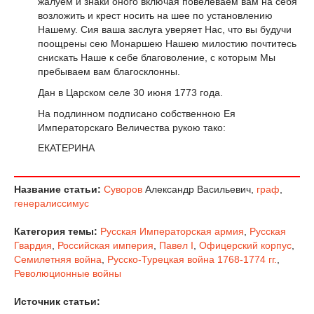
жалуем и знаки оного включая повелеваем вам на себя
возложить и крест носить на шее по установлению
Нашему. Cия ваша заслуга уверяет Нас, что вы будучи
поощрены сею Монаршею Нашею милостию почтитесь
снискать Наше к себе благоволение, с которым Мы
пребываем вам благосклонны.
Дан в Царском селе 30 июня 1773 года.
На подлинном подписано собственною Ея
Императорскаго Величества рукою тако:
ЕКАТЕРИНА
Название статьи:
Суворов
Александр Васильевич,
граф
,
генералиссимус
Категория темы:
Русская Императорская армия
,
Русская
Гвардия
,
Российская империя
,
Павел I
,
Офицерский корпус
,
Семилетняя война
,
Русско-Турецкая война 1768-1774 гг.
,
Революционные войны
Источник статьи: