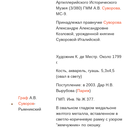
Артиллерийского Исторического
Музея (3/380) ГММ A.B.
Суворова
.
МС-9.
Принадлежал правнучке
Суворова
Александре Александровне
Козловой, урожденной княгине
Суворовой-Италийской.
Художник К. де Местр. Около 1799
г.
Кость, акварель, гуашь. 5,3x4,5
(овал в свету)
Поступление: в 2003. Дар Н.В.
Вырубова (
Париж
)
Граф
А.В.
ГМП. Инв. № Ж 377.
Суворов
-
В овальном гладком медальоне
Рымникский
желтого металла, вставленном в
светло-коричневую рамку с узором
"жемчужник» по окошку.