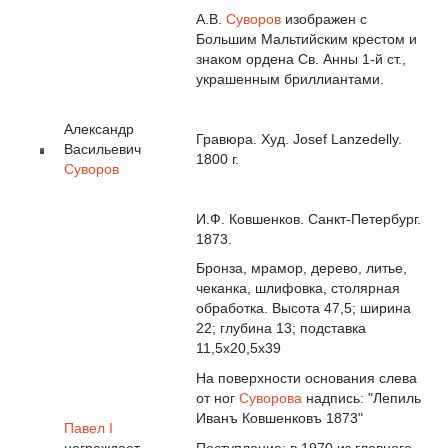
А.В.
Суворов
изображен с
Большим Мальтийским крестом и
знаком ордена Св. Анны 1-й ст.,
украшенным бриллиантами.
Александр
Гравюра. Худ. Josef Lanzedelly.
Васильевич
1800 г.
Суворов
И.Ф. Ковшенков. Санкт-Петербург.
1873.
Бронза, мрамор, дерево, литье,
чеканка, шлифовка, столярная
обработка. Высота 47,5; ширина
22; глубина 13; подставка
11,5x20,5x39
На поверхности основания слева
от ног
Суворова
надпись: "Лепиль
Иванъ Ковшенковъ 1873"
Павел I
награждает
Поступление: в 1970 из главного