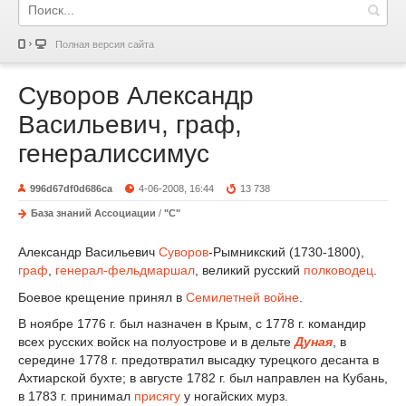
Полная версия сайта
Суворов Александр
Васильевич, граф,
генералиссимус
996d67df0d686ca
4-06-2008, 16:44
13 738
База знаний Ассоциации
/
"С"
Александр Васильевич
Суворов
-Рымникский (1730-1800),
граф
,
генерал-фельдмаршал
, великий русский
полководец
.
Боевое крещение принял в
Семилетней войне
.
В ноябре 1776 г. был назначен в Крым, с 1778 г. командир
всех русских войск на полуострове и в дельте
Дуная
, в
середине 1778 г. предотвратил высадку турецкого десанта в
Ахтиарской бухте; в августе 1782 г. был направлен на Кубань,
в 1783 г. принимал
присягу
у ногайских мурз.