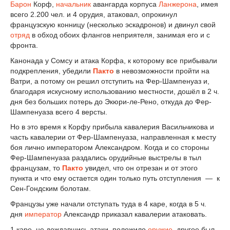
Барон
Корф,
начальник
авангарда корпуса
Ланжерона
, имея
всего 2.200 чел. и 4 орудия, атаковал, опрокинул
французскую конницу (несколько эскадронов) и двинул свой
отряд
в обход обоих флангов неприятеля, занимая его и с
фронта.
Канонада у Сомсу и атака Корфа, к которому все прибывали
подкрепления, убедили
Пакто
в невозможности пройти на
Ватри, а потому он решил отступить на Фер-Шампенуаз и,
благодаря искусному использованию местности, дошёл в 2 ч.
дня без больших потерь до Экюри-ле-Рено, откуда до Фер-
Шампенуаза всего 4 версты.
Но в это время к Корфу прибыла кавалерия Васильчикова и
часть кавалерии от Фер-Шампенуаза, направленная к месту
боя лично императором Александром. Когда и со стороны
Фер-Шампенуаза раздались орудийные выстрелы в тыл
французам, то
Пакто
увидел, что он отрезан и от этого
пункта и что ему остается один только путь отступления — к
Сен-Гондским болотам.
Французы уже начали отступать туда в 4 каре, когда в 5 ч.
дня
император
Александр приказал кавалерии атаковать.
1 каре, не дождавшись атаки, положило
оружие
, другое был