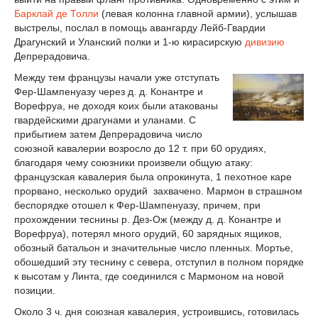
Барклай де Толли
(левая колонна главной армии), услышав
выстрелы, послал в помощь авангарду Лейб-Гвардии
Драгунский и Уланский полки и 1-ю кирасирскую
дивизию
Депрерадовича.
Между тем французы начали уже отступать
Фер-Шампенуазу через д. д. Конантре и
Ворефруа, не доходя коих были атакованы
гвардейскими драгунами и уланами. С
прибытием затем Депрерадовича число
союзной кавалерии возросло до 12 т. при 60 орудиях,
благодаря чему союзники произвели общую атаку:
французская кавалерия была опрокинута, 1 пехотное каре
прорвано, несколько орудий захвачено. Мармон в страшном
беспорядке отошел к Фер-Шампенуазу, причем, при
прохождении теснины р. Дез-Ож (между д. д. Конантре и
Ворефруа), потерял много орудий, 60 зарядных ящиков,
обозный батальон и значительные число пленных. Мортье,
обошедший эту теснину с севера, отступил в полном порядке
к высотам у Линта, где соединился с Мармоном на новой
позиции.
Около 3 ч. дня союзная кавалерия, устроившись, готовилась