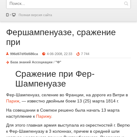
Полная версия сайта
Фершампенуазе, сражение
при
996d67df0d686ca
4-06-2008, 22:33
7 744
База знаний Ассоциации
/
"Ф"
Сражение при Фер-
Шампенуазе
Фер-Шампенуаз, селение во Франции, на дороге из Витри в
Париж
, — известно двойным боем 13 (25) марта 1814 г.
На совещании в Сомпюи решено была начать 13 марта
наступление к
Парижу
.
Для этого главная армия выступала из окрестностей г. Вертю
к Фер-Шампенуазу в 3 колоннах, причем в средней шли