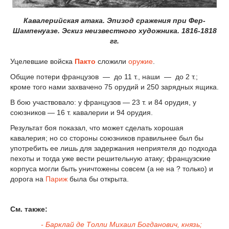
Кавалерийская атака. Эпизод сражения при Фер-
Шампенуазе. Эскиз неизвестного художника. 1816-1818
гг.
Уцелевшие войска
Пакто
сложили
оружие
.
Общие потери французов — до 11 т., наши — до 2 т.;
кроме того нами захвачено 75 орудий и 250 зарядных ящика.
В бою участвовало: у французов — 23 т. и 84 орудия, у
союзников — 16 т. кавалерии и 94 орудия.
Результат боя показал, что может сделать хорошая
кавалерия; но со стороны союзников правильнее был бы
употребить ее лишь для задержания неприятеля до подхода
пехоты и тогда уже вести решительную атаку; французские
корпуса могли быть уничтожены совсем (а не на ? только) и
дорога на
Париж
была бы открыта.
См. также:
- Барклай де Толли Михаил Богданович, князь;