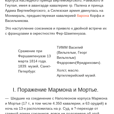
корпуса наследного принца Виртембергского, Раевского и
Гиулая, имея в авангарде кавалерию гр. Палена и принца
Адама Виртембергского, а Силезская армия двинулась на
Монмираль, предшествуемая кавалерией
барона
Корфа и
Васильчикова.
Это наступление союзников и привело к двойной встрече их
с французами в окрестностях Фер-Шампенуаза.
ТИММ Василий
Сражение при
(Вильгельм, Георг
Фершампенуазе 13
Вильгельм)
марта 1814 года.
Федорович(Фридрихович).
1839. музей, Санкт-
Холст, масло.
Петербург.
Артиллерийский музей.
I. Поражение Мармона и Мортье.
— Шедшие на соединение с Наполеоном корпуса Мармона
и Мортье (17 т., в том числе 4.350 кавалерии, и 63 орудий) в
ночь на 13-к расположилась на р. Суд, в ?-переходе от
главной армии союзников, вовсе не подозревая об этой