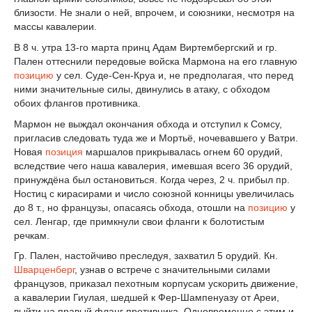
близости. Не знали о ней, впрочем, и союзники, несмотря на
массы кавалерии.
В 8 ч. утра 13-го марта принц Адам Виртембергский и гр.
Пален оттеснили передовые войска Мармона на его главную
позицию
у сел. Суде-Сен-Круа и, не предполагая, что перед
ними значительные силы, двинулись в атаку, с обходом
обоих флангов противника.
Мармон не выждал окончания обхода и отступил к Сомсу,
пригласив следовать туда же и Мортьё, ночевавшего у Ватри.
Новая
позиция
маршалов прикрывалась огнем 60 орудий,
вследствие чего наша кавалерия, имевшая всего 36 орудий,
принуждёна был остановиться. Когда через, 2 ч. прибыл пр.
Ностиц с кирасирами и число союзной конницы увеличилась
до 8 т., но французы, опасаясь обхода, отошли на
позицию
у
сел. Ленгар, где примкнули свои фланги к болотистым
речкам.
Гр. Пален, настойчиво преследуя, захватил 5 орудий. Кн.
Шварценберг
, узнав о встрече с значительными силами
французов, приказал пехотным корпусам ускорить движение,
а кавалерии Гиулая, шедшей к Фер-Шампенуазу от Ареи,
выйти на правый фланг противника. Одновременно с этим и