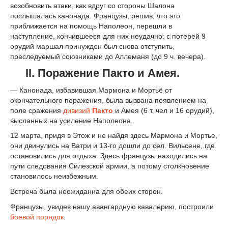
возобновить атаки, как вдруг со стороны Шалона
послышалась канонада. Французы, решив, что это
приближается на помощь Наполеон, перешли в
наступление, кончившееся для них неудачно: с потерей 9
орудий маршал принужден был снова отступить,
преследуемый союзниками до Аллеманя (до 9 ч. вечера).
II. Поражение Пакто и Амея.
— Канонада, избавившая Мармона и Мортьё от
окончательного поражения, была вызвана появлением на
поле сражения
дивизий
Пакто
и Амея (6 т. чел и 16 opудий),
высланных на усиление Наполеона.
12 марта, придя в Этож и не найдя здесь Мармона и Мортье,
они двинулись на Ватри и 13-го дошли до сел. Вильсене, где
остановились для отдыха. Здесь французы находились на
пути следования Силезской армии, а потому столкновение
становилось неизбежным.
Встреча была неожиданна для обеих сторон.
Французы, увидев нашу авангардную кавалерию, построили
боевой порядок
.