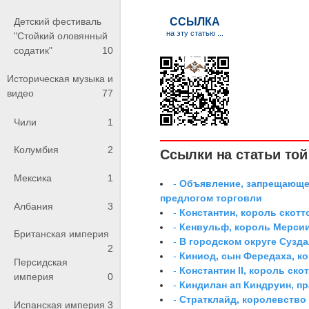
Детский фестиваль
"Стойкий оловянный
содатик"
10
Историческая музыка и
видео
77
Чили
1
Колумбия
2
Ссылки на статьи той 
Мексика
1
-
Объявление, запрещающее
предлогом торговли
Албания
3
-
Константин, король скотт
-
Кенвульф, король Мерси
Британская империя
-
В городском округе Сузд
2
-
Киниод, сын Фередаха, к
Персидская
-
Константин II, король ско
империя
0
-
Киндилан ап Киндруин, п
-
Стратклайд, королевство
Испанская империя
3