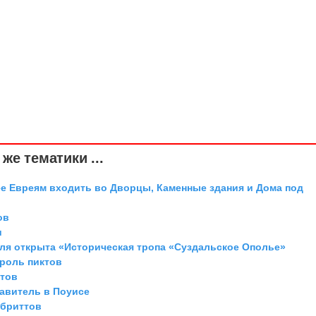
же тематики ...
 Евреям входить во Дворцы, Каменные здания и Дома под
ов
и
аля открыта «Историческая тропа «Суздальское Ополье»
ороль пиктов
ттов
равитель в Поуисе
 бриттов