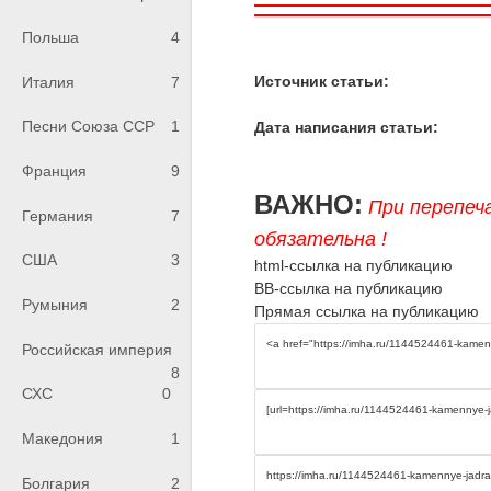
Польша
4
Источник статьи:
Италия
7
Песни Союза ССР
1
Дата написания статьи:
Франция
9
ВАЖНО:
При перепеч
Германия
7
обязательна !
США
3
html-ссылка на публикацию
BB-ссылка на публикацию
Румыния
2
Прямая ссылка на публикацию
Российская империя
8
СХС
0
Македония
1
Болгария
2