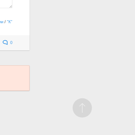
ии
/
"К"
0