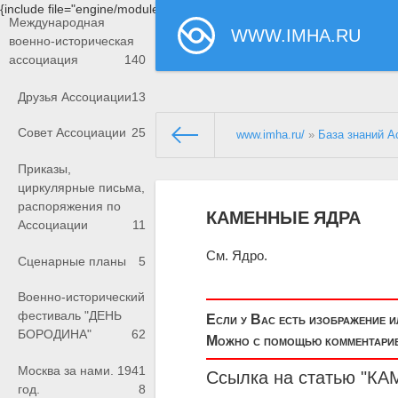
{include file="engine/modules/saperu/head.php"}
Международная
WWW.IMHA.RU
военно-историческая
ассоциация
140
Друзья Ассоциации
13
Совет Ассоциации
25
www.imha.ru/
»
База знаний А
Приказы,
циркулярные письма,
распоряжения по
КАМЕННЫЕ ЯДРА
Ассоциации
11
См. Ядро.
Сценарные планы
5
Военно-исторический
фестиваль "ДЕНЬ
Если у Вас есть изображение 
БОРОДИНА"
62
Можно с помощью комментариев
Москва за нами. 1941
Ссылка на статью "К
год.
8