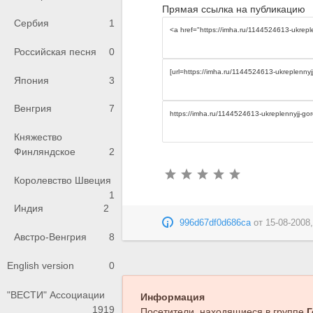
Прямая ссылка на публикацию
Сербия
1
Российская песня
0
Япония
3
Венгрия
7
Княжество
Финляндское
2
Королевство Швеция
1
Индия
2
996d67df0d686ca
от
15-08-2008,
Австро-Венгрия
8
English version
0
"ВЕСТИ" Ассоциации
Информация
1919
Посетители, находящиеся в группе
Г