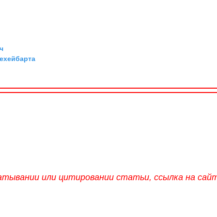
ч
Дехейбарта
атывании или цитировании статьи, ссылка на сай