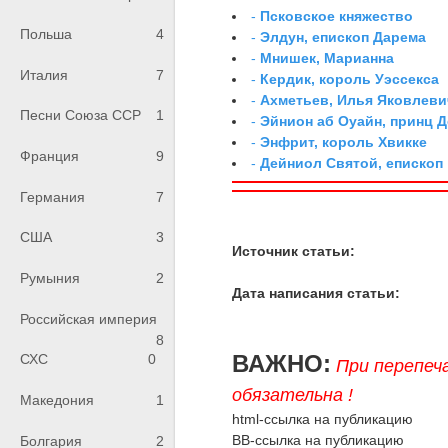
-
Псковское княжество
Польша
4
-
Элдун, епископ Дарема
-
Мнишек, Марианна
Италия
7
-
Кердик, король Уэссекса
-
Ахметьев, Илья Яковлеви
Песни Союза ССР
1
-
Эйнион аб Оуайн, принц 
-
Энфрит, король Хвикке
Франция
9
-
Дейниол Святой, епископ
Германия
7
США
3
Источник статьи:
Румыния
2
Дата написания статьи:
Российская империя
8
ВАЖНО:
СХС
0
При перепеч
обязательна !
Македония
1
html-ссылка на публикацию
BB-ссылка на публикацию
Болгария
2