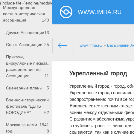
{include file="engine/modules/saperu/head.php"}
Международная
WWW.IMHA.RU
военно-историческая
ассоциация
140
Друзья Ассоциации
13
Совет Ассоциации
25
www.imha.ru/
»
База знаний А
Приказы,
циркулярные письма,
распоряжения по
Укрепленный город
Ассоциации
11
Укрепленный город - город, о
Сценарные планы
5
Укрепленные города появились
распространение: почти все гор
Военно-исторический
Явились естественным следст
фестиваль "ДЕНЬ
войны между отдельными фео
БОРОДИНА"
62
С развитием абсолютизма укре
Москва за нами. 1941
в глубине страны — лишь для 
год.
8
срываются, так как в случае 