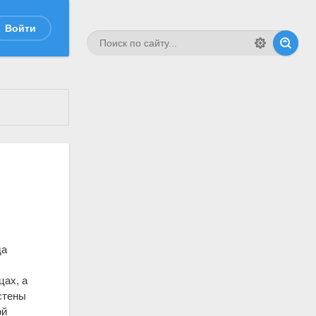
Войти
да
цах, а
стены
ой