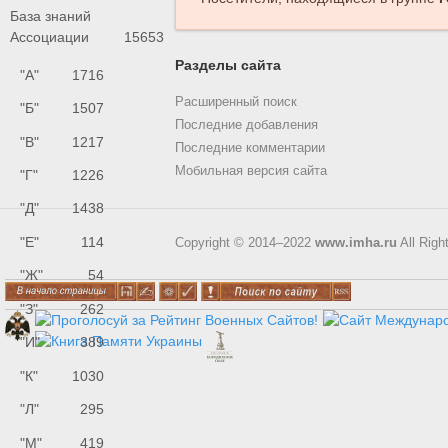
База знаний
Ассоциации
15653
Разделы сайта
"А"
1716
Расширенный поиск
"Б"
1507
Последние добавления
"В"
1217
Последние комментарии
Мобильная версия сайта
"Г"
1226
"Д"
1438
"Е"
114
Copyright © 2014–2022
www.imha.ru
All Righ
"Ж"
54
"З"
262
"И"
389
"К"
1030
"Л"
295
"М"
419