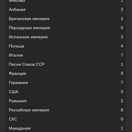
Мексика
1
Албания
3
Британская империя
2
Персидская империя
0
Испанская империя
3
Польша
4
Италия
7
Песни Союза ССР
1
Франция
9
Германия
7
США
3
Румыния
2
Российская империя
8
СХС
0
Македония
1