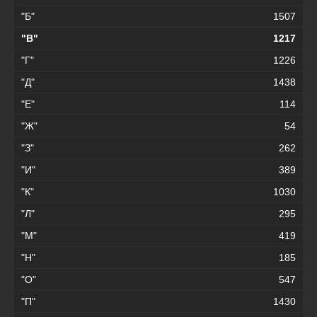
"Б"
1507
"В"
1217
"Г"
1226
"Д"
1438
"Е"
114
"Ж"
54
"З"
262
"И"
389
"К"
1030
"Л"
295
"М"
419
"Н"
185
"О"
547
"П"
1430