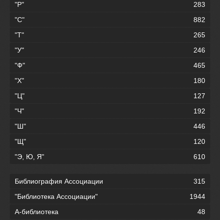
"Р"
283
"С"
882
"Т"
265
"У"
246
"Ф"
465
"Х"
180
"Ц"
127
"Ч"
192
"Ш"
446
"Щ"
120
"Э, Ю, Я"
610
Библиография Ассоциации
315
"Библиотека Ассоциации"
1944
А-библиотека
48