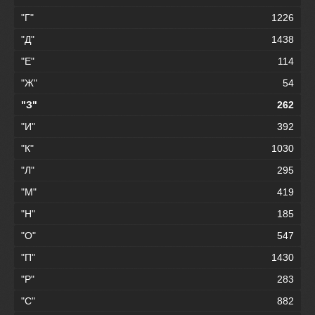
"Г"
1226
"Д"
1438
"Е"
114
"Ж"
54
"З"
262
"И"
392
"К"
1030
"Л"
295
"М"
419
"Н"
185
"О"
547
"П"
1430
"Р"
283
"С"
882