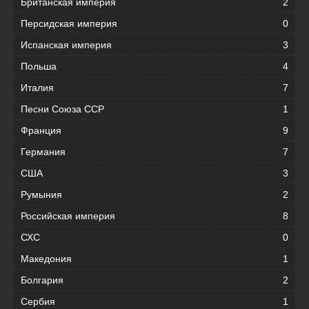
Британская империя
2
Персидская империя
0
Испанская империя
3
Польша
4
Италия
7
Песни Союза ССР
1
Франция
9
Германия
7
США
3
Румыния
2
Российская империя
8
СХС
0
Македония
1
Болгария
2
Сербия
1