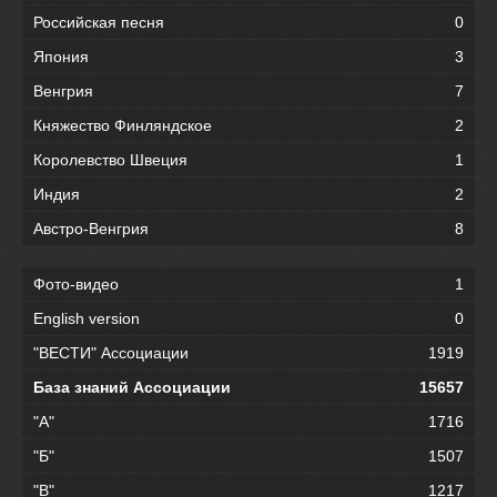
Российская песня
0
Япония
3
Венгрия
7
Княжество Финляндское
2
Королевство Швеция
1
Индия
2
Австро-Венгрия
8
Фото-видео
1
English version
0
"ВЕСТИ" Ассоциации
1919
База знаний Ассоциации
15657
"А"
1716
"Б"
1507
"В"
1217