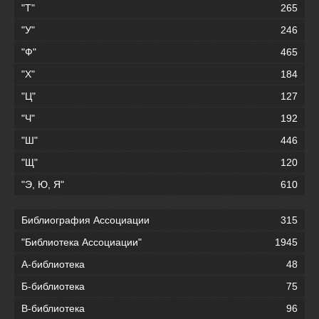
"Т"
265
"У"
246
"Ф"
465
"Х"
184
"Ц"
127
"Ч"
192
"Ш"
446
"Щ"
120
"Э, Ю, Я"
610
Библиография Ассоциации
315
"Библиотека Ассоциации"
1945
А-библиотека
48
Б-библиотека
75
В-библиотека
96