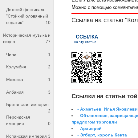
Можно с помощью комментариев
Детский фестиваль
"Стойкий оловянный
Ссылка на статью "Кол
содатик"
10
Историческая музыка и
видео
77
Чили
1
Колумбия
2
Мексика
1
Албания
3
Ссылки на статьи той 
Британская империя
-
Ахметьев, Илья Яковлеви
2
-
Объявление, запрещающее
Персидская
предлогом торговли
империя
0
-
Архиерей
-
Эгберт, король Кента
Испанская империя
3