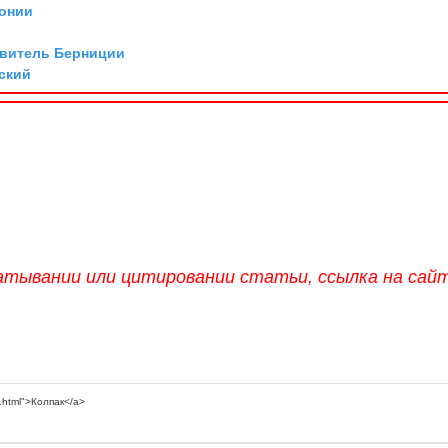
нонии
авитель Берниции
ский
атывании или цитировании статьи, ссылка на сай