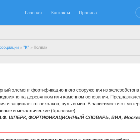
Главная
Контакты
Правила
ссоциации
»
"К"
» Колпак
рный элемент фортификационного сооружения из железобетона
подвижно на деревянном или каменном основании. Предназначе
ия и защищает от осколков, пуль и мин. В зависимости от мате
нные и металлические (броневые).
В.Ф. ШПЕРК, ФОРТИФИКАЦИОННЫЙ СЛОВАРЬ, ВИА, Москва
или дополняющая информация к статье, пришлите пожалуйста.