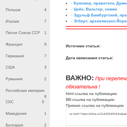
-
Куномор, правитель Дум
-
Цейс, Вальтер, химик
Польша
4
-
Эдульф Бамбургский, пр
-
Эгберт, архиепископ Йорк
Италия
7
Песни Союза ССР
1
Франция
9
Источник статьи:
Германия
7
Дата написания статьи:
США
3
ВАЖНО:
При перепеч
Румыния
2
обязательна !
Российская империя
html-ссылка на публикацию
8
BB-ссылка на публикацию
СХС
0
Прямая ссылка на публикацию
Македония
1
Болгария
2