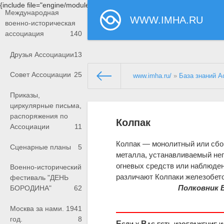
{include file="engine/modules/saperu/head.php"}
Международная
WWW.IMHA.RU
военно-историческая
ассоциация
140
Друзья Ассоциации
13
Совет Ассоциации
25
www.imha.ru/
»
База знаний А
Приказы,
циркулярные письма,
распоряжения по
Колпак
Ассоциации
11
Колпак — монолитный или сбо
Сценарные планы
5
металла, устанавливаемый не
огневых средств или наблюден
Военно-исторический
различают Колпаки железобето
фестиваль "ДЕНЬ
Полковник 
БОРОДИНА"
62
Москва за нами. 1941
год.
8
Если у Вас есть изображение 