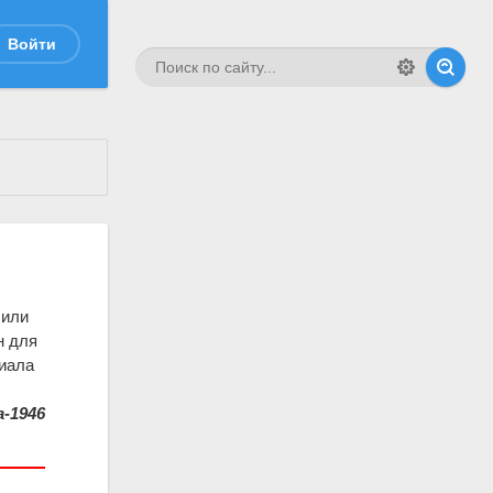
Войти
 или
н для
риала
-1946