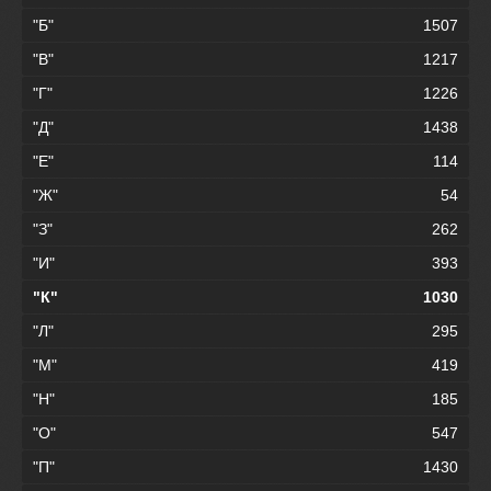
"Б"
1507
"В"
1217
"Г"
1226
"Д"
1438
"Е"
114
"Ж"
54
"З"
262
"И"
393
"К"
1030
"Л"
295
"М"
419
"Н"
185
"О"
547
"П"
1430