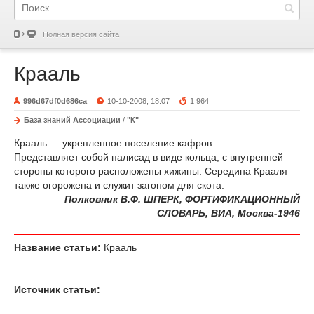
Полная версия сайта
Крааль
996d67df0d686ca
10-10-2008, 18:07
1 964
База знаний Ассоциации
/
"К"
Крааль — укрепленное поселение кафров.
Представляет собой палисад в виде кольца, с внутренней
стороны которого расположены хижины. Середина Крааля
также огорожена и служит загоном для скота.
Полковник В.Ф. ШПЕРК, ФОРТИФИКАЦИОННЫЙ
СЛОВАРЬ, ВИА, Москва-1946
Название статьи:
Крааль
Источник статьи: