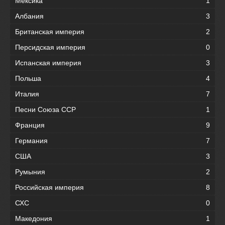
Мексика
1
Албания
3
Британская империя
2
Персидская империя
0
Испанская империя
3
Польша
4
Италия
7
Песни Союза ССР
1
Франция
9
Германия
7
США
3
Румыния
2
Российская империя
8
СХС
0
Македония
1