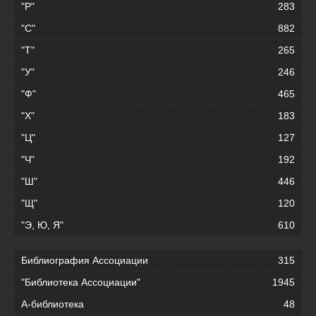
"Р"
283
"С"
882
"Т"
265
"У"
246
"Ф"
465
"Х"
183
"Ц"
127
"Ч"
192
"Ш"
446
"Щ"
120
"Э, Ю, Я"
610
Библиография Ассоциации
315
"Библиотека Ассоциации"
1945
А-библиотека
48